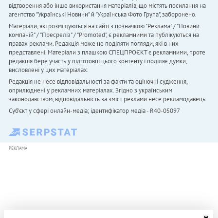
відтворення або інше використання матеріалів, що містять посилання на
агентство "Українськi Новини" й "Українська Фото Група", заборонено.
Матеріали, які розміщуються на сайті з позначкою "Реклама" / "Новини
компаній" / "Пресреліз" / "Promoted", є рекламними та публікуються на
правах реклами. Редакція може не поділяти погляди, які в них
представлені. Матеріали з плашкою СПЕЦПРОЄКТ є рекламними, проте
редакція бере участь у підготовці цього контенту і поділяє думки,
висловлені у цих матеріалах.
Редакція не несе відповідальності за факти та оціночні судження,
оприлюднені у рекламних матеріалах. Згідно з українським
законодавством, відповідальність за зміст реклами несе рекламодавець.
Cуб'єкт у сфері онлайн-медіа; ідентифікатор медіа - R40-05097
РЕКЛАМА