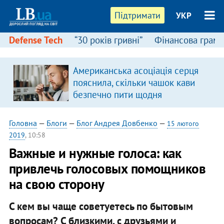
Підтримати
УКР
Defense Tech
“30 років гривні”
Фінансова грамо
Американська асоціація серця
пояснила, скільки чашок кави
безпечно пити щодня
Головна
—
Блоги
—
Блог Андрея Довбенко
—
15 лютого
2019
, 10:58
Важные и нужные голоса: как
привлечь голосовых помощников
на свою сторону
C кем вы чаще советуетесь по бытовым
вопросам? С близкими, с друзьями и