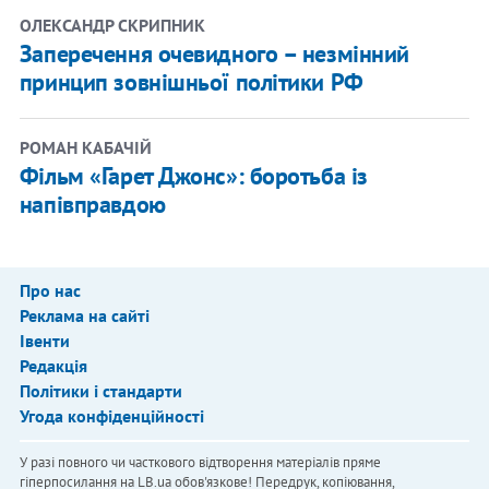
ОЛЕКСАНДР СКРИПНИК
Заперечення очевидного – незмінний
принцип зовнішньої політики РФ
РОМАН КАБАЧІЙ
Фільм «Гарет Джонс»: боротьба із
напівправдою
Про нас
Реклама на сайті
Івенти
Редакція
Політики і стандарти
Угода конфіденційності
У разі повного чи часткового відтворення матеріалів пряме
гіперпосилання на LB.ua обов'язкове! Передрук, копіювання,