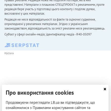
правах реклами. Редакція може не поділяти погляди, які в них
представлені. Матеріали з плашкою СПЕЦПРОЄКТ є рекламними, проте
редакція бере участь у підготовці цього контенту і поділяє думки,
висловлені у цих матеріалах.
Редакція не несе відповідальності за факти та оціночні судження,
оприлюднені у рекламних матеріалах. Згідно з українським
законодавством, відповідальність за зміст реклами несе рекламодавець.
Cуб'єкт у сфері онлайн-медіа; ідентифікатор медіа - R40-05097
РЕКЛАМА
Про використання cookies
Продовжуючи переглядати LB.ua ви підтверджуєте, що
ознайомилися з Правилами користування сайтом та