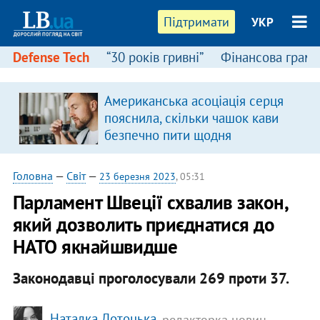
Підтримати
УКР
Defense Tech
“30 років гривні”
Фінансова грамо
Американська асоціація серця
пояснила, скільки чашок кави
безпечно пити щодня
Головна
—
Світ
—
23 березня 2023
, 05:31
Парламент Швеції схвалив закон,
який дозволить приєднатися до
НАТО якнайшвидше
Законодавці проголосували 269 проти 37.
Наталка Лотоцька
, редакторка новин