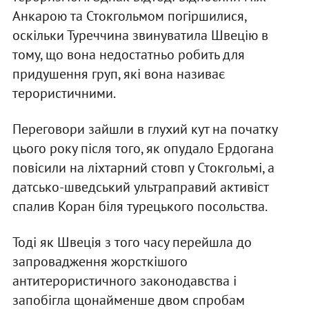
Анкарою та Стокгольмом погіршилися,
оскільки Туреччина звинуватила Швецію в
тому, що вона недостатньо робить для
придушення груп, які вона називає
терористичними.
Переговори зайшли в глухий кут на початку
цього року після того, як опудало Ердогана
повісили на ліхтарний стовп у Стокгольмі, а
датсько-шведський ультраправий активіст
спалив Коран біля турецького посольства.
Тоді як Швеція з того часу перейшла до
запровадження жорсткішого
антитерористичного законодавства і
запобігла щонайменше двом спробам