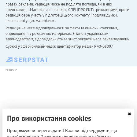
правах реклами. Редакція може не поділяти погляди, які в них
представлені. Матеріали з плашкою СПЕЦПРОЄКТ є рекламними, проте
редакція бере участь у підготовці цього контенту і поділяє думки,
висловлені у цих матеріалах.
Редакція не несе відповідальності за факти та оціночні судження,
оприлюднені у рекламних матеріалах. Згідно з українським
законодавством, відповідальність за зміст реклами несе рекламодавець.
Cуб'єкт у сфері онлайн-медіа; ідентифікатор медіа - R40-05097
РЕКЛАМА
Про використання cookies
Продовжуючи переглядати LB.ua ви підтверджуєте, що
ознайомилися з Правилами користування сайтом та