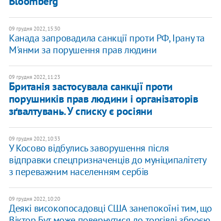
Bloomberg
09 грудня 2022, 15:30
Канада запровадила санкції проти РФ, Ірану та
М'янми за порушення прав людини
09 грудня 2022, 11:23
Британія застосувала санкції проти
порушників прав людини і організаторів
зґвалтувань. У списку є росіяни
09 грудня 2022, 10:33
У Косово відбулись заворушення після
відправки спецпризначенців до муніципалітету
з переважним населенням сербів
09 грудня 2022, 10:20
​Деякі високопосадовці США занепокоїні тим, що
Віктор Бут може повернутися до торгівлі зброєю,