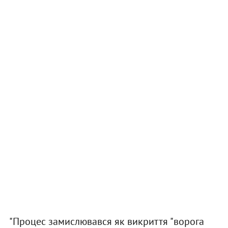
"Процес замислювався як викриття "ворога