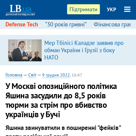
Підтримати
УКР
Defense Tech
“30 років гривні”
Фінансова грамо
Мер Тбілісі Каладзе заявив про
обман України і Грузії з боку
НАТО
Головна
—
Світ
—
9 грудня 2022
, 16:47
У Москві опозиційного політика
Яшина засудили до 8,5 років
тюрми за стрім про вбивство
українців у Бучі
Яшина звинуватили в поширенні "фейків"