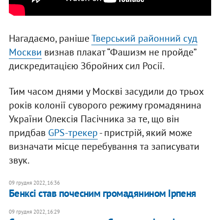
Нагадаємо, раніше
Тверський районний суд
Москви
визнав плакат “Фашизм не пройде”
дискредитацією Збройних сил Росії.
Тим часом днями у Москві засудили до трьох
років колонії суворого режиму громадянина
України Олексія Пасічника за те, що він
придбав
GPS-трекер
- пристрій, який може
визначати місце перебування та записувати
звук.
09 грудня 2022, 16:36
Бенксі став почесним громадянином Ірпеня
09 грудня 2022, 16:29