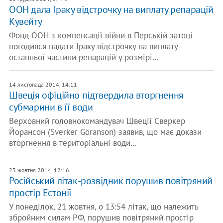
ООН дала Іраку відстрочку на виплату репарацій
Кувейту
Фонд ООН з компенсації війни в Перській затоці
погодився надати Іраку відстрочку на виплату
останньої частини репарацій у розмірі…
14 листопада 2014, 14:11
Швеція офіційно підтвердила вторгнення
субмарини в її води
Верховний головнокомандувач Швеції Сверкер
Йорансон (Sverker Göranson) заявив, що має докази
вторгнення в територіальні води…
23 жовтня 2014, 12:16
Російський літак-розвідник порушив повітряний
простір Естонії
У понеділок, 21 жовтня, о 13:54 літак, що належить
збройним силам РФ, порушив повітряний простір