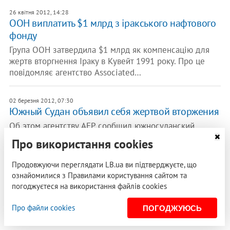
26 квітня 2012, 14:28
ООН виплатить $1 млрд з іракського нафтового
фонду
Група ООН затвердила $1 млрд як компенсацію для
жертв вторгнення Іраку в Кувейт 1991 року. Про це
повідомляє агентство Associated…
02 березня 2012, 07:30
Южный Судан объявил себя жертвой вторжения
Об этом агентству AFP сообщил южносуданский
министр информации Барнаба Мариал Бенджамин. По
Про використання cookies
его словам, суданские боевые самолеты…
Продовжуючи переглядати LB.ua ви підтверджуєте, що
ознайомилися з Правилами користування сайтом та
РЕКЛАМА
погоджуєтеся на використання файлів cookies
Про файли cookies
ПОГОДЖУЮСЬ