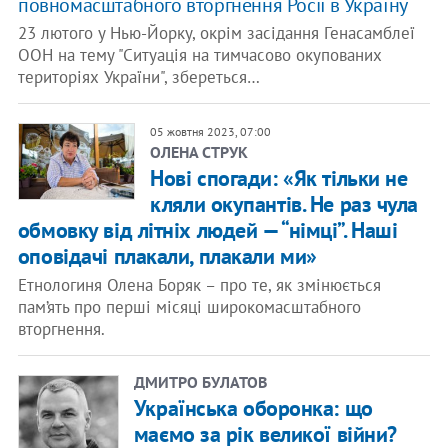
повномасштабного вторгнення Росії в Україну
23 лютого у Нью-Йорку, окрім засідання Генасамблеї
ООН на тему "Ситуація на тимчасово окупованих
територіях України", збереться…
05 жовтня 2023, 07:00
ОЛЕНА СТРУК
Нові спогади: «Як тільки не
кляли окупантів. Не раз чула
обмовку від літніх людей — “німці”. Наші
оповідачі плакали, плакали ми»
Етнологиня Олена Боряк – про те, як змінюється
пам’ять про перші місяці широкомасштабного
вторгнення.
ДМИТРО БУЛАТОВ
Українська оборонка: що
маємо за рік великої війни?