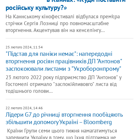
російську культуру?»
На Каннському кінофестивалі відбулася прем’єра
стрічки Сергія Лозниці про повномасштабне
вторгнення. Акцентував він на кенселінгу…
25 лютого 2024, 11:54
"Підстав для паніки немає": напередодні
вторгнення росіян працівників ДП "Антонов"
заспокоювали листами з "Укроборонпрому"
23 лютого 2022 року підприємство ДП "Антонов" у
Гостомелі отримало "заспокійливовго" листа від
тодішнього голови…
22 лютого 2024, 14:46
Лідери G7 до річниці вторгнення пообіцяють
збільшити допомогу Україні – Bloomberg
Країни Групи семи цього тижня намагатимуться
запевнити Україну в тому, що їхня підтримка не