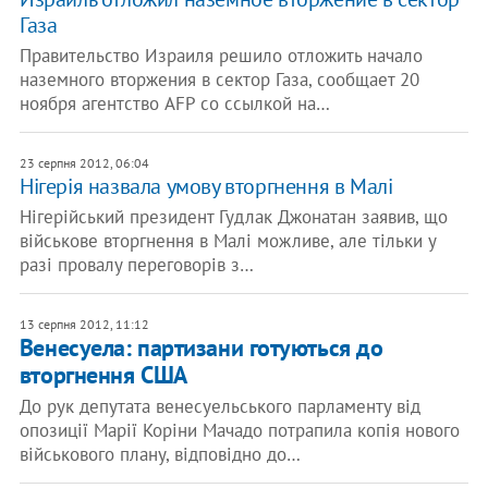
Газа
Правительство Израиля решило отложить начало
наземного вторжения в сектор Газа, сообщает 20
ноября агентство AFP со ссылкой на…
23 серпня 2012, 06:04
Нігерія назвала умову вторгнення в Малі
Нігерійський президент Гудлак Джонатан заявив, що
військове вторгнення в Малі можливе, але тільки у
разі провалу переговорів з…
13 серпня 2012, 11:12
Венесуела: партизани готуються до
вторгнення США
До рук депутата венесуельського парламенту від
опозиції Марії Коріни Мачадо потрапила копія нового
військового плану, відповідно до…