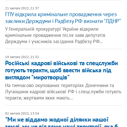
21 лютого 2022, 21:37
ГПУ відкрила кримінальне провадження через
заклики Держдуми і Радбезу РФ визнати "ЛДНР"
У Генеральній прокуратурі України відкрили
кримінальне провадження після заяв депутатів
Держдуми і учасників засідання Радбезу РФ…
19 лютого 2022, 21:32
Російські кадрові військові та спецслужби
готують теракти, щоб ввести війська під
виглядом "миротворців"
На тимчасово окупованих територіях Донеччини та
Луганщини кадрові військові РФ і спецслужби готують
теракти, жертвами яких мають…
02 лютого 2022, 13:54
"Ми не віддамо жодної ділянки нашої
землі, ми не віддамо наші території, яка б