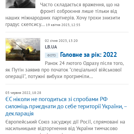
Часто складається враження, що на
фронті озброєння лише тільки від
наших міжнародних партнерів. Хочу трохи знизити
градус скепсису…
19 квітня 2023, 12:55
02 січня 2023, 13:20
LB.UA
Головне за рік: 2022
ФОТО
Ранок 24 лютого Одразу після того,
як Путін заявив про початок "спеціальної військової
операції", потужні вибухи прогриміли…
03 червня 2022, 18:28
ЄС ніколи не погодиться зі спробами РФ
силоміць приєднати до себе території України, –
декларація
Європейський Союз засуджує дії Росії, спрямовані на
насильницьке відторгнення від України тимчасово