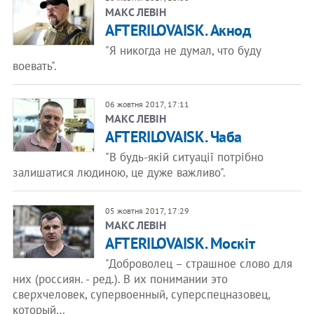
​МАКС ЛЕВІН
AFTERILOVAISK. Акнод
"Я никогда не думал, что буду
воевать".
06 жовтня 2017, 17:11
​МАКС ЛЕВІН
AFTERILOVAISK. Чаба
"В будь-якій ситуації потрібно
залишатися людиною, це дуже важливо".
05 жовтня 2017, 17:29
​МАКС ЛЕВІН
AFTERILOVAISK. Москіт
"Доброволец – страшное слово для
них (россиян. - ред.). В их понимании это
сверхчеловек, супервоенный, суперспецназовец,
который…