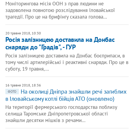
Моніторингова місія ООН з прав людини не
задоволена повнотою розслідування Іловайської
трагедії. Про це на брифінгу сказала голова…
20 травня 2018, 10:30
Росія залізницею доставила на Донбас
снаряди до "Градів", - ГУР
Росія залізницею доставила на Донбас боєприпаси, в
тому числі артилерійські і реактивні снаряди. Про це в
суботу, 19 травня,…
16 травня 2018, 18:36
На околиці Дніпра знайшли речі загиблих
ФОТО
в Іловайському котлі бійців АТО (оновлено)
На території фермерського господарства поблизу
селища Таромське Дніпропетровської області
знайшли десятки мішків з речами…