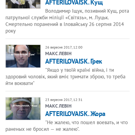
AFTERILOVAISK. Кущ
Володимир Іщук, позивний Кущ, рота
патрульної служби міліції «Світязь», м. Луцьк.
Смертельно поранений в Іловайську 26 серпня 2014
року
26 вересня 2017, 12:00
​МАКС ЛЕВІН
AFTERILOVAISK. Грек
"Якщо у твоїй країні війна, і ти
здоровий чоловік, який вміє тримати зброю, то треба
йти воювати"
23 вересня 2017, 12:31
​МАКС ЛЕВІН
AFTERILOVAISK. Жора
"Не жалею, что пошел воевать, и что
раненых не бросил — не жалею".