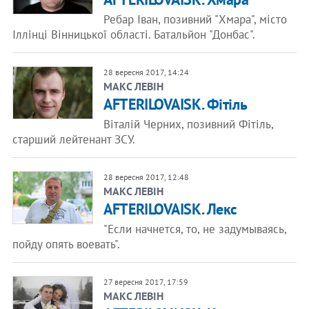
Ребар Іван, позивний "Хмара", місто
Іллінці Вінницької області. Батальйон "Донбас".
28 вересня 2017, 14:24
​МАКС ЛЕВІН
AFTERILOVAISK. Фітіль
Віталій Черних, позивний Фітіль,
старший лейтенант ЗСУ.
28 вересня 2017, 12:48
​МАКС ЛЕВІН
AFTERILOVAISK. Лекс
"Если начнется, то, не задумываясь,
пойду опять воевать".
27 вересня 2017, 17:59
​МАКС ЛЕВІН