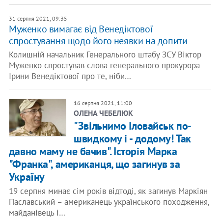
31 серпня 2021, 09:35
Муженко вимагає від Венедіктової
спростування щодо його неявки на допити
Колишній начальник Генерального штабу ЗСУ Віктор
Муженко спростував слова генерального прокурора
Ірини Венедіктової про те, ніби…
16 серпня 2021, 11:00
ОЛЕНА ЧЕБЕЛЮК
"Звільнимо Іловайськ по-
швидкому і - додому! Так
давно маму не бачив". Історія Марка
"Франка", американця, що загинув за
Україну
19 серпня минає сім років відтоді, як загинув Маркіян
Паславський – американець українського походження,
майданівець і…