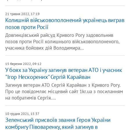
21 травня 2022, 17:19
Колишній військовополонений українець виграв
позов проти Росії
Довгинцівський райсуд Кривого Рогу задовольнив
позов проти Росії колишнього військовополоненого,
учасника бойових дій Володимира…
15 березня 2022, 09:12
У боях за Україну загинув ветеран АТО і учасник
"Ігор Нескорених" Сергій Карайван
Загинув ветеран АТО Сергій Карайван з Кривого Рогу.
Про це повідомляє місцевий сайт 1kr.ua з посиланням
на побратимів Сергія.…
10 грудня 2021, 15:37
Зеленський присвоїв звання Героя України
комбригу Півоваренку, який загинув в