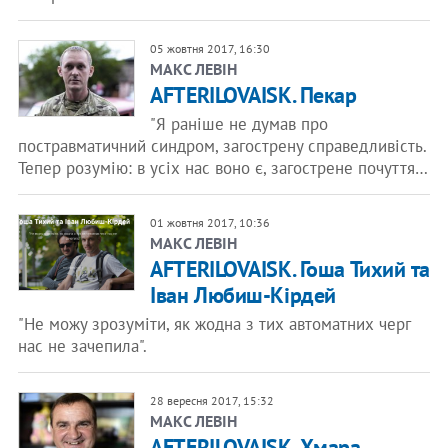
05 жовтня 2017, 16:30
​МАКС ЛЕВІН
AFTERILOVAISK. Пекар
"Я раніше не думав про
постравматичний синдром, загострену справедливість.
Тепер розумію: в усіх нас воно є, загострене почуття…
01 жовтня 2017, 10:36
​МАКС ЛЕВІН
AFTERILOVAISK. Гоша Тихий та
Іван Любиш-Кірдей
"Не можу зрозуміти, як жодна з тих автоматних черг
нас не зачепила".
28 вересня 2017, 15:32
​МАКС ЛЕВІН
AFTERILOVAISK. Хмара