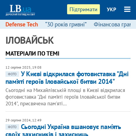
Підтримати
УКР
Defense Tech
“30 років гривні”
Фінансова грамо
ІЛОВАЙСЬК
МАТЕРІАЛИ ПО ТЕМІ
12 серпня 2025, 19:08
У Києві відкрилася фотовиставка "Дні
ФОТО
пам’яті героїв Іловайської битви 2014"
Сьогодні на Михайлівській площі в Києві відкрилася
фотовиставка "Дні пам’яті героїв Іловайської битви
2014", присвячена пам'яті…
29 серпня 2024, 12:49
Сьогодні Україна вшановує пам’ять
ФОТО
своїх захисників і захисниць