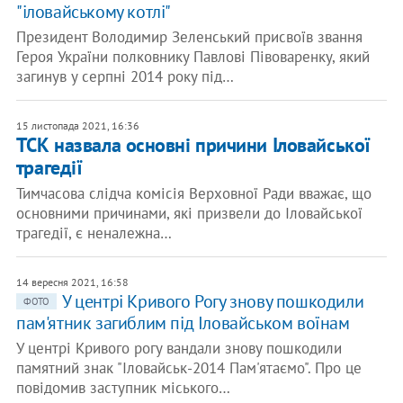
"іловайському котлі"
Президент Володимир Зеленський присвоїв звання
Героя України полковнику Павлові Півоваренку, який
загинув у серпні 2014 року під…
15 листопада 2021, 16:36
ТСК назвала основні причини Іловайської
трагедії
Тимчасова слідча комісія Верховної Ради вважає, що
основними причинами, які призвели до Іловайської
трагедії, є неналежна…
14 вересня 2021, 16:58
У центрі Кривого Рогу знову пошкодили
ФОТО
пам'ятник загиблим під Іловайськом воїнам
У центрі Кривого рогу вандали знову пошкодили
памятний знак "Іловайськ-2014 Пам'ятаємо". Про це
повідомив заступник міського…