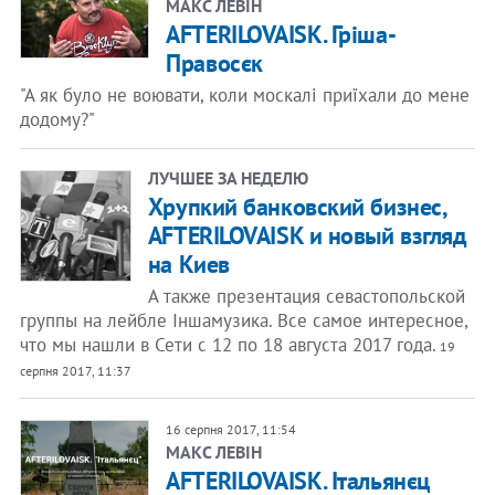
​МАКС ЛЕВІН
AFTERILOVAISK. Гріша-
Правосєк
"А як було не воювати, коли москалі приїхали до мене
додому?"
ЛУЧШЕЕ ЗА НЕДЕЛЮ
Хрупкий банковский бизнес,
AFTERILOVAISK и новый взгляд
на Киев
А также презентация севастопольской
группы на лейбле Іншамузика. Все самое интересное,
что мы нашли в Сети с 12 по 18 августа 2017 года.
19
серпня 2017, 11:37
16 серпня 2017, 11:54
​МАКС ЛЕВІН
AFTERILOVAISK. Італьянєц