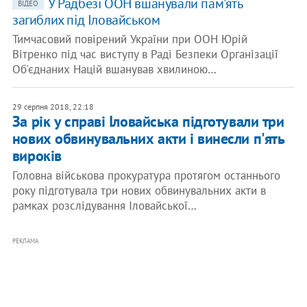
У Радбезі ООН вшанували пам'ять
ВІДЕО
загиблих під Іловайськом
Тимчасовий повірений України при ООН Юрій
Вітренко під час виступу в Раді Безпеки Організації
Об'єднаних Націй вшанував хвилиною…
29 серпня 2018, 22:18
За рік у справі Іловайська підготували три
нових обвинувальних акти і винесли п'ять
вироків
Головна військова прокуратура протягом останнього
року підготувала три нових обвинувальних акти в
рамках розслідування Іловайської…
РЕКЛАМА