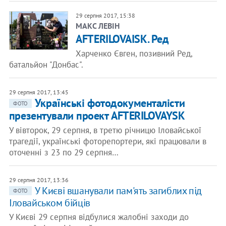
29 серпня 2017, 15:38
​МАКС ЛЕВІН
AFTERILOVAISK. Ред
Харченко Євген, позивний Ред,
батальйон "Донбас".
29 серпня 2017, 13:45
Українські фотодокументалісти
ФОТО
презентували проект AFTERILOVAYSK
У вівторок, 29 серпня, в третю річницю Іловайської
трагедії, українські фоторепортери, які працювали в
оточенні з 23 по 29 серпня…
29 серпня 2017, 13:36
У Києві вшанували пам'ять загиблих під
ФОТО
Іловайськом бійців
У Києві 29 серпня відбулися жалобні заходи до