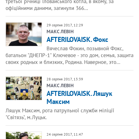
третьої річниці Іловайського котла, в якому, за
офіційними даними, загинули 366…
29 серпня 2017, 12:29
​МАКС ЛЕВІН
AFTERILOVAISK. Фокс
Вячеслав Фокин, позывной Фокс,
батальон "ДНЕПР-1" Ключевое - это дом, семья, защита
своих родных и близких, Родина. Наверное, это…
28 серпня 2017, 13:39
​МАКС ЛЕВІН
AFTERILOVAISK. Ляшук
Максим
Ляшук Максим, рота патрульної служби міліції
"Світязь", м.Луцьк.
24 серпня 2017, 11:47