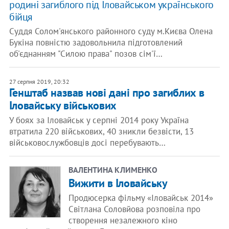
родині загиблого під Іловайськом українського
бійця
Суддя Солом'янського районного суду м.Києва Олена
Букіна повністю задовольнила підготовлений
об'єднанням "Силою права" позов сім'ї…
27 серпня 2019, 20:32
Генштаб назвав нові дані про загиблих в
Іловайську військових
У боях за Іловайськ у серпні 2014 року Україна
втратила 220 військових, 40 зникли безвісти, 13
військовослужбовців досі перебувають…
ВАЛЕНТИНА КЛИМЕНКО
Вижити в Іловайську
Продюсерка фільму «Іловайськ 2014»
Світлана Соловйова розповіла про
створення незалежного кіно