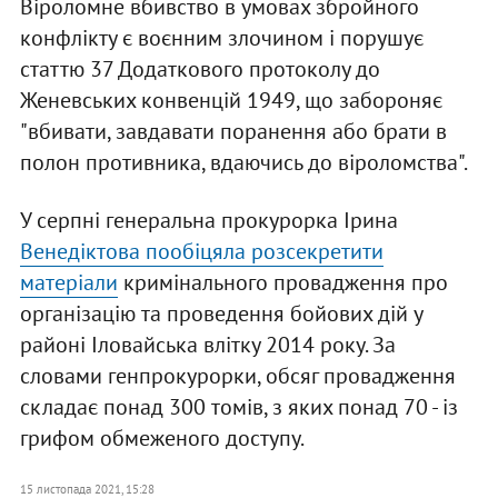
Віроломне вбивство в умовах збройного
конфлікту є воєнним злочином і порушує
статтю 37 Додаткового протоколу до
Женевських конвенцій 1949, що забороняє
"вбивати, завдавати поранення або брати в
полон противника, вдаючись до віроломства".
У серпні генеральна прокурорка Ірина
Венедіктова пообіцяла розсекретити
матеріали
кримінального провадження про
організацію та проведення бойових дій у
районі Іловайська влітку 2014 року. За
словами генпрокурорки, обсяг провадження
складає понад 300 томів, з яких понад 70 - із
грифом обмеженого доступу.
15 листопада 2021, 15:28