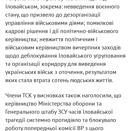
Іловайськом, зокрема: невведення воєнного
стану, що призвело до дезорганізації
управління військовими діями; помилкові
кадрові рішення і дії політично-військового
керівництва; невжиття політичним і
військовим керівництвом вичерпних заходів
щодо деблокування Іловайського угруповання
та організації коридору для виведення
українських військ з оточення, результатом
яких стала втрата сотень людських життів.
Члени ТСК у висновках також наголосили, що
керівництво Міністерства оборони та
Генерального штабу ЗСУ часів Іловайської
трагедії системно протидіяло та блокувало
роботу попередньої комісії ВР з цього