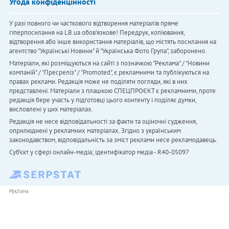
Угода конфіденційності
У разі повного чи часткового відтворення матеріалів пряме
гіперпосилання на LB.ua обов'язкове! Передрук, копіювання,
відтворення або інше використання матеріалів, що містять посилання на
агентство "Українськi Новини" й "Українська Фото Група", заборонено.
Матеріали, які розміщуються на сайті з позначкою "Реклама" / "Новини
компаній" / "Пресреліз" / "Promoted", є рекламними та публікуються на
правах реклами. Редакція може не поділяти погляди, які в них
представлені. Матеріали з плашкою СПЕЦПРОЄКТ є рекламними, проте
редакція бере участь у підготовці цього контенту і поділяє думки,
висловлені у цих матеріалах.
Редакція не несе відповідальності за факти та оціночні судження,
оприлюднені у рекламних матеріалах. Згідно з українським
законодавством, відповідальність за зміст реклами несе рекламодавець.
Cуб'єкт у сфері онлайн-медіа; ідентифікатор медіа - R40-05097
РЕКЛАМА