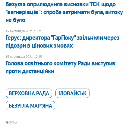
Безугла оприлюднила висновки ТСК щодо
"вагнерівців": спроба затримати була, витоку
не було
15 листопада 2021, 13:21
Герус: директора "ГарПоку" звільнили через
підозри в цінових змовах
15 листопада 2021, 12:45
Голова освітнього комітету Ради виступив
проти дистанційки
ВЕРХОВНА РАДА
ІЛОВАЙСЬК
БЕЗУГЛА МАР'ЯНА
РЕКЛАМА