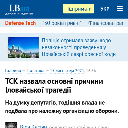
Підтримати
УКР
Defense Tech
“30 років гривні”
Фінансова грамо
:
Поліція отримала заяву щодо
незаконності проведення у
Почаївській лаврі хресної ходи
Головна
—
Політика
—
15 листопада 2021
, 16:36
ТСК назвала основні причини
Іловайської трагедії
На думку депутатів, тодішня влада не
подбала про належну організацію оборони.
Віра Касіян
, редакторка стрічки новин