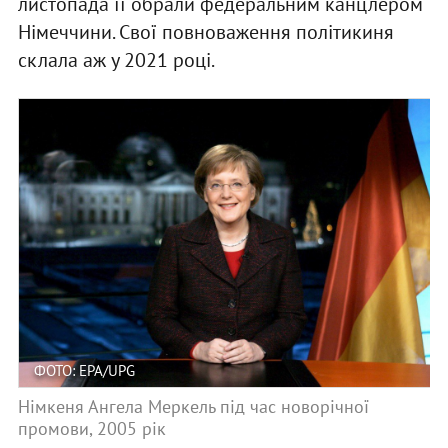
листопада її обрали федеральним канцлером
Німеччини. Свої повноваження політикиня
склала аж у 2021 році.
ФОТО: EPA/UPG
Німкеня Ангела Меркель під час новорічної
промови, 2005 рік