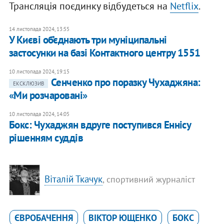
Трансляція поєдинку відбудеться на
Netflix
.
14 листопада 2024, 13:55
У Києві об’єднають три муніципальні
застосунки на базі Контактного центру 1551
10 листопада 2024, 19:15
Сенченко про поразку Чухаджяна:
ЕКСКЛЮЗИВ
«Ми розчаровані»
10 листопада 2024, 14:05
Бокс: Чухаджян вдруге поступився Еннісу
рішенням суддів
Віталій Ткачук
, спортивний журналіст
ЄВРОБАЧЕННЯ
ВІКТОР ЮЩЕНКО
БОКС