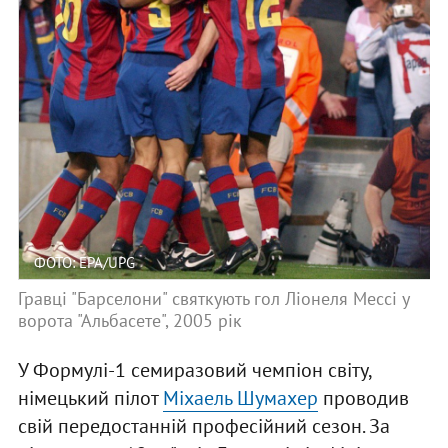
ФОТО: EPA/UPG
Гравці "Барселони" святкують гол Ліонеля Мессі у
ворота "Альбасете", 2005 рік
У Формулі-1 семиразовий чемпіон світу,
німецький пілот
Міхаель Шумахер
проводив
свій передостанній професійний сезон. За