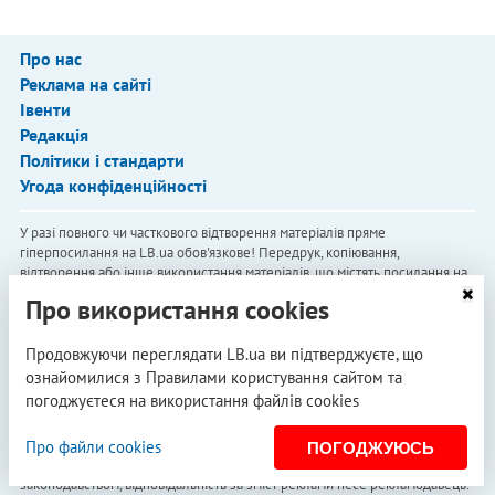
Про нас
Реклама на сайті
Івенти
Редакція
Політики і стандарти
Угода конфіденційності
У разі повного чи часткового відтворення матеріалів пряме
гіперпосилання на LB.ua обов'язкове! Передрук, копіювання,
відтворення або інше використання матеріалів, що містять посилання на
агентство "Українськi Новини" й "Українська Фото Група", заборонено.
Про використання cookies
Матеріали, які розміщуються на сайті з позначкою "Реклама" / "Новини
компаній" / "Пресреліз" / "Promoted", є рекламними та публікуються на
Продовжуючи переглядати LB.ua ви підтверджуєте, що
правах реклами. Редакція може не поділяти погляди, які в них
ознайомилися з Правилами користування сайтом та
представлені. Матеріали з плашкою СПЕЦПРОЄКТ є рекламними, проте
редакція бере участь у підготовці цього контенту і поділяє думки,
погоджуєтеся на використання файлів cookies
висловлені у цих матеріалах.
Редакція не несе відповідальності за факти та оціночні судження,
Про файли cookies
ПОГОДЖУЮСЬ
оприлюднені у рекламних матеріалах. Згідно з українським
законодавством, відповідальність за зміст реклами несе рекламодавець.