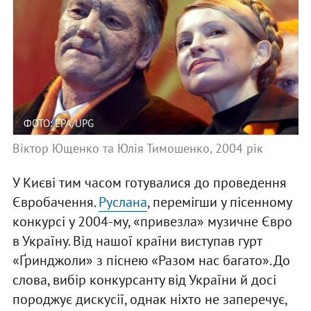
ФОТО: EPA/UPG
Віктор Ющенко та Юлія Тимошенко, 2004 рік
У Києві тим часом готувалися до проведення
Євробачення.
Руслана
, перемігши у пісенному
конкурсі у 2004-му, «привезла» музичне Євро
в Україну. Від нашої країни виступав гурт
«Ґринджоли» з піснею «Разом нас багато». До
слова, вибір конкурсанту від України й досі
породжує дискусії, однак ніхто не заперечує,