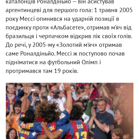
каталонців Роналдіньйо — він асистував
аргентинцеві для першого гола: 1 травня 2005
року Мессі опинився на ударній позиції в
поєдинку проти «Альбасете», отримав м’яч від
бразильця і черпачком відкрив лік своїх голів.
До речі, у 2005-му «Золотий м’яч» отримав
саме Роналдіньйо. Мессі ж поступово почав
підніматися на футбольний Олімп і
протримався там 19 років.