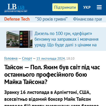
Підтримати
УКР
Defense Tech
“30 років гривні”
Фінансова грамо
Дизель по 100 грн, «дефіцит»
в
бензину на заправках і мовчання
уряду. Що буде далі з цінами на
пальне?
Головна
—
Спорт
—
15 листопада 2024
, 18:10
Тайсон — Пол. Яким був світ під час
останнього професійного бою
Майка Тайсона?
Зранку 16 листопада в Арлінгтоні, США,
всесвітньо відомий боксер Майк Тайсон
проведе бій проти американського блогера