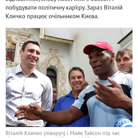
побудувати політичну кар’єру. Зараз Віталій
Кличко працює очільником Києва.
ФОТО: EPA/UPG
Віталій Кличко (ліворуч) і Майк Тайсон під час