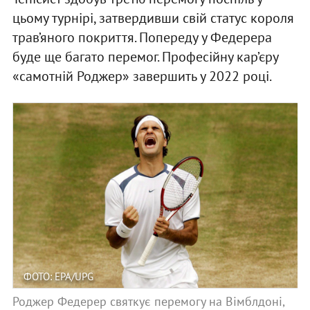
цьому турнірі, затвердивши свій статус короля
трав’яного покриття. Попереду у Федерера
буде ще багато перемог. Професійну кар’єру
«самотній Роджер» завершить у 2022 році.
ФОТО: EPA/UPG
Роджер Федерер святкує перемогу на Вімблдоні,