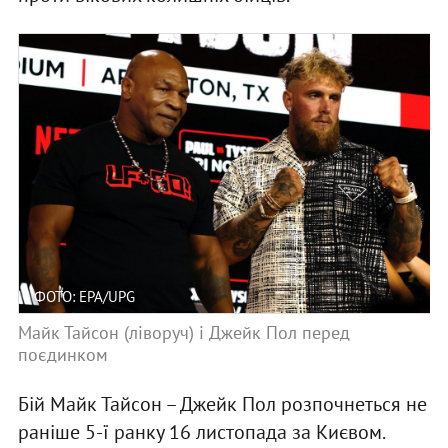
ФОТО: EPA/UPG
Майк Тайсон (ліворуч) і Джейк Пол перед
поєдинком
Бій Майк Тайсон – Джейк Пол розпочнеться не
раніше 5-ї ранку 16 листопада за Києвом.