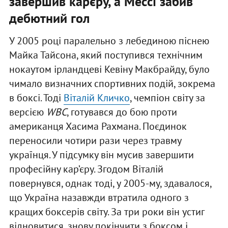
завершив кар’єру, а Мессі забив
дебютний гол
У 2005 році паралельно з лебединою піснею
Майка Тайсона, який поступився технічним
нокаутом ірландцеві Кевіну Макбрайду, було
чимало визначних спортивних подій, зокрема
в боксі. Тоді
Віталій Кличко
, чемпіон світу за
версією
WBC
, готувався до бою проти
американця Хасима Рахмана. Поєдинок
переносили чотири рази через травму
українця. У підсумку він мусив завершити
професійну кар’єру. Згодом Віталій
повернувся, однак тоді, у 2005-му, здавалося,
що Україна назавжди втратила одного з
кращих боксерів світу. За три роки він устиг
відновитися, знову покінчити з боксом і