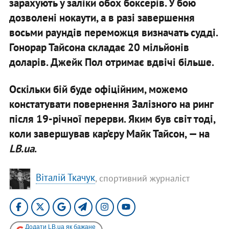
зарахують у заліки обох боксерів. У бою
дозволені нокаути, а в разі завершення
восьми раундів переможця визначать судді.
Гонорар Тайсона складає 20 мільйонів
доларів. Джейк Пол отримає вдвічі більше.
Оскільки бій буде офіційним, можемо
констатувати повернення Залізного на ринг
після 19-річної перерви. Яким був світ тоді,
коли завершував кар’єру Майк Тайсон, — на
LB.ua
.
Віталій Ткачук
, спортивний журналіст
Додати LB.ua як бажане