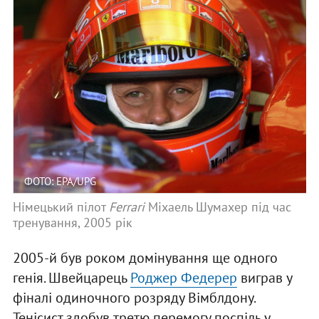
ФОТО: EPA/UPG
Німецький пілот
Ferrari
Міхаель Шумахер під час
тренування, 2005 рік
2005-й був роком домінування ще одного
генія. Швейцарець
Роджер Федерер
виграв у
фіналі одиночного розряду Вімблдону.
Тенісист здобув третю перемогу поспіль у