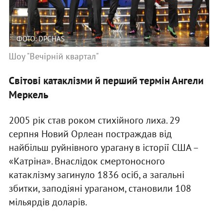
ФОТО: DPCHAS
Шоу "Вечірній квартал"
Світові катаклізми й перший термін Ангели
Меркель
2005 рік став роком стихійного лиха. 29
серпня Новий Орлеан постраждав від
найбільш руйнівного урагану в історії США –
«Катріна». Внаслідок смертоносного
катаклізму загинуло 1836 осіб, а загальні
збитки, заподіяні ураганом, становили 108
мільярдів доларів.