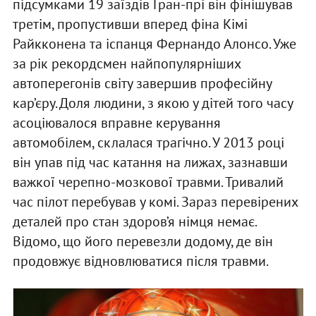
підсумками 19 заїздів Гран-прі він фінішував
третім, пропустивши вперед фіна Кімі
Райкконена та іспанця Фернандо Алонсо. Уже
за рік рекордсмен найпопулярніших
автоперегонів світу завершив професійну
кар’єру. Доля людини, з якою у дітей того часу
асоціювалося вправне керування
автомобілем, склалася трагічно. У 2013 році
він упав під час катання на лижах, зазнавши
важкої черепно-мозкової травми. Тривалий
час пілот перебував у комі. Зараз перевірених
деталей про стан здоров’я німця немає.
Відомо, що його перевезли додому, де він
продовжує відновлюватися після травми.