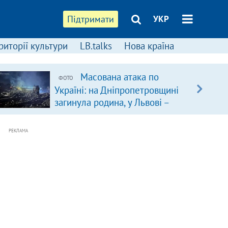
Підтримати
УКР
риторії культури
LB.talks
Нова країна
Масована атака по
ФОТО
Україні: на Дніпропетровщині
загинула родина, у Львові –
удар по багатоповерхівках
(доповнюється)
РЕКЛАМА