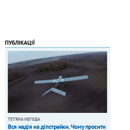
ПУБЛІКАЦІЇ
ТЕТЯНА НЕГОДА
Вся надія на діпстрайки. Чому просити