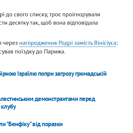
рі до свого списку, троє проігнорували
ласти десятку так, щоб вона відповідала
л через
нагородження Родрі замість Вінісіуса
:
сував поїздку до Парижа.
ірною Ізраїлю попри загрозу громадській
палестинським демонстрантами перед
 клубу
ли "Бенфіку" від поразки