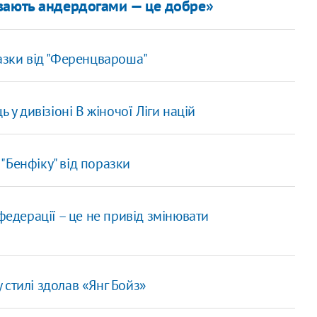
вають андердогами — це добре»
разки від "Ференцвароша"
 у дивізіоні B жіночої Ліги націй
 "Бенфіку" від поразки
федерації – це не привід змінювати
стилі здолав «Янг Бойз»