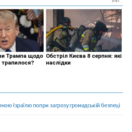
рною Ізраїлю попри загрозу громадській безпеці