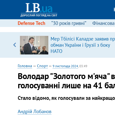
Defense Tech
“30 років гривні”
Фінансова
Мер Тбілісі Каладзе заявив п
 часів
обман України і Грузії з боку
НАТО
Головна
—
Спорт
—
9 листопада 2024
, 03:49
Володар "Золотого м'яча" в
голосуванні лише на 41 ба
Стало відомо, як голосували за найкращо
Андрій Лобанов