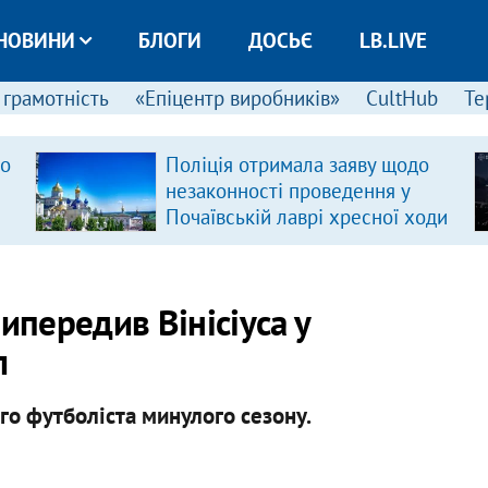
НОВИНИ
БЛОГИ
ДОСЬЄ
LB.LIVE
 грамотність
«Епіцентр виробників»
CultHub
Те
ро
Поліція отримала заяву щодо
незаконності проведення у
Почаївській лаврі хресної ходи
ипередив Вінісіуса у
л
го футболіста минулого сезону.