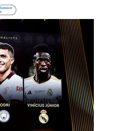
 бажане
e