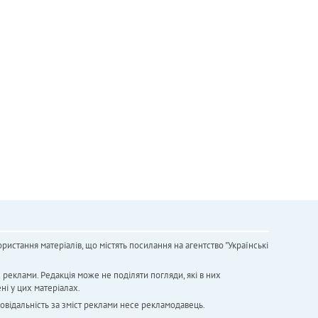
ристання матеріалів, що містять посилання на агентство "Українськi
х реклами. Редакція може не поділяти погляди, які в них
ні у цих матеріалах.
повідальність за зміст реклами несе рекламодавець.