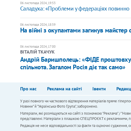
06 листопада 2024, 19:53
Саладуха: «Проблеми у федераціях повинно 
06 листопада 2024, 18:59
На війні з окупантами загинув майстер с
06 листопада 2024, 17:00
ВІТАЛІЙ ТКАЧУК
Андрій Баришполець: «ФІДЕ проштовхує
спільнота. Загалом Росія діє так само»
Про нас
Реклама на сайті
Івенти
Редакц
У разі повного чи часткового відтворення матеріалів пряме гіперпо
Новини" й "Українська Фото Група", заборонено.
Матеріали, які розміщуються на сайті з позначкою "Реклама" / "Нови
представлені. Матеріали з плашкою СПЕЦПРОЄКТ є рекламними, проте
Редакція не несе відповідальності за факти та оціночні судження,