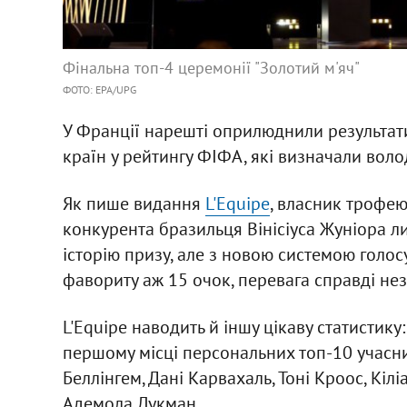
Фінальна топ-4 церемонії "Золотий м'яч"
ФОТО: EPA/UPG
У Франції нарешті оприлюднили результати
країн у рейтингу ФІФА, які визначали воло
Як пише видання
L'Equipe
, власник трофею
конкурента бразильця Вінісіуса Жуніора л
історію призу, але з новою системою голос
фавориту аж 15 очок, перевага справді не
L'Equipe наводить й іншу цікаву статистику:
першому місці персональних топ-10 учасн
Беллінгем, Дані Карвахаль, Тоні Кроос, Кіл
Адемола Лукман.