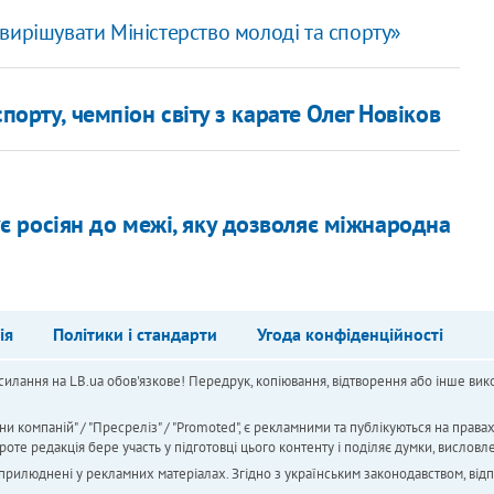
вирішувати Міністерство молоді та спорту»
порту, чемпіон світу з карате Олег Новіков
 росіян до межі, яку дозволяє міжнародна
ія
Політики і стандарти
Угода конфіденційності
силання на LB.ua обов'язкове! Передрук, копіювання, відтворення або інше вико
ни компаній" / "Пресреліз" / "Promoted", є рекламними та публікуються на права
 редакція бере участь у підготовці цього контенту і поділяє думки, висловле
 оприлюднені у рекламних матеріалах. Згідно з українським законодавством, від