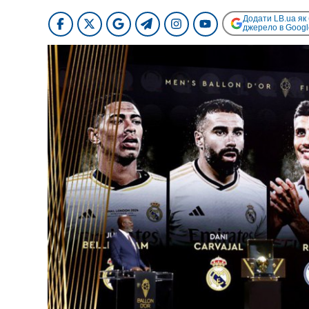
Додати LB.ua як
джерело в Googl