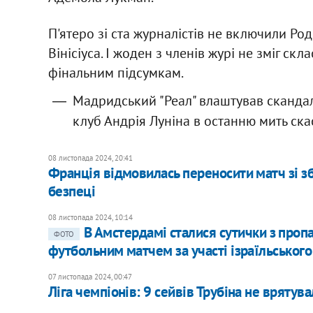
П'ятеро зі ста журналістів не включили Род
Вінісіуса. І жоден з членів журі не зміг ск
фінальним підсумкам.
Мадридський "Реал" влаштував сканда
клуб Андрія Луніна в останню мить ска
08 листопада 2024, 20:41
Франція відмовилась переносити матч зі зб
безпеці
08 листопада 2024, 10:14
В Амстердамі сталися сутички з про
ФОТО
футбольним матчем за участі ізраїльського
07 листопада 2024, 00:47
Ліга чемпіонів: 9 сейвів Трубіна не врятува