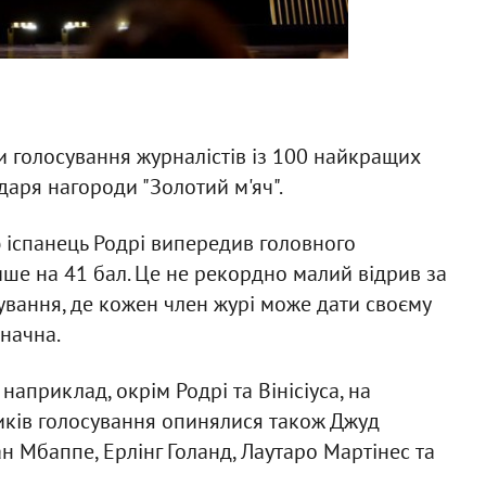
 голосування журналістів із 100 найкращих
даря нагороди "Золотий м'яч".
 іспанець Родрі випередив головного
ише на 41 бал. Це не рекордно малий відрив за
ування, де кожен член журі може дати своєму
значна.
 наприклад, окрім Родрі та Вінісіуса, на
иків голосування опинялися також Джуд
іан Мбаппе, Ерлінг Голанд, Лаутаро Мартінес та