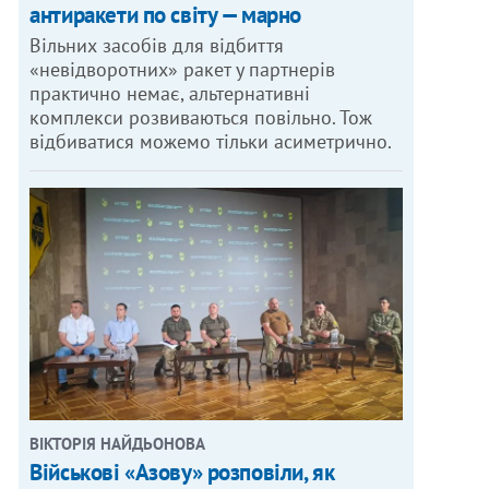
антиракети по світу — марно
Вільних засобів для відбиття
«невідворотних» ракет у партнерів
практично немає, альтернативні
комплекси розвиваються повільно. Тож
відбиватися можемо тільки асиметрично.
ВІКТОРІЯ НАЙДЬОНОВА
Військові «Азову» розповіли, як