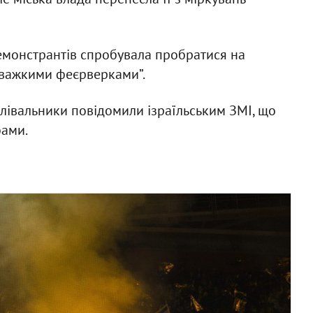
демонстрантів спробувала пробратися на
и “важкими феєрверками”.
лівальники повідомили ізраїльським ЗМІ, що
бами.