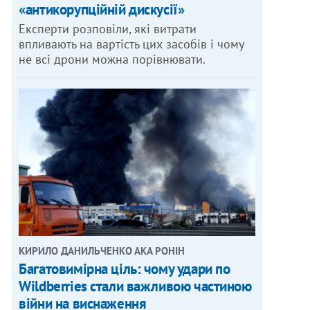
«антикорупційній дискусії»
Експерти розповіли, які витрати
впливають на вартість цих засобів і чому
не всі дрони можна порівнювати.
КИРИЛО ДАНИЛЬЧЕНКО АКА РОНІН
Багатовимірна ціль: чому удари по
Wildberries стали важливою частиною
війни на виснаження