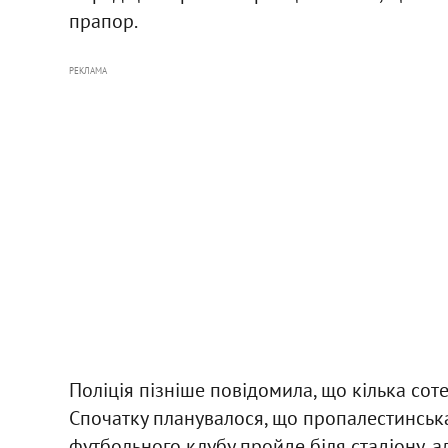
прапор.
РЕКЛАМА
Поліція пізніше повідомила, що кілька соте
Спочатку планувалося, що пропалестинська
футбольного клубу пройде біля стадіону, ал