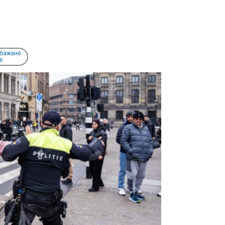
 бажане
e