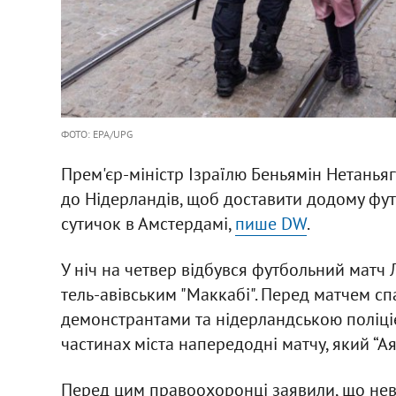
ФОТО: EPA/UPG
Прем'єр-міністр Ізраїлю Беньямін Нетаньяг
до Нідерландів, щоб доставити додому фут
сутичок в Амстердамі,
пише DW
.
У ніч на четвер відбувся футбольний матч 
тель-авівським "Маккабі". Перед матчем с
демонстрантами та нідерландською поліцією
частинах міста напередодні матчу, який “Ая
Перед цим правоохоронці заявили, що нев