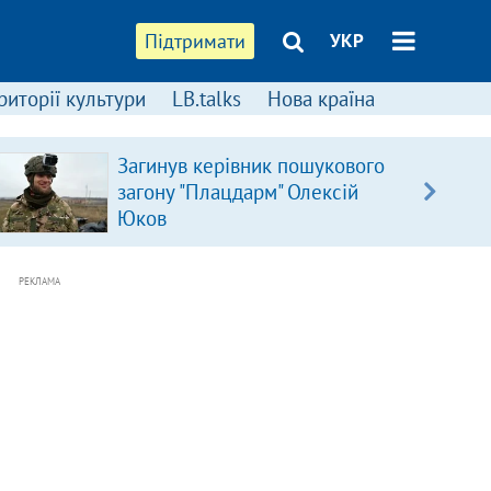
Підтримати
УКР
риторії культури
LB.talks
Нова країна
Загинув керівник пошукового
загону "Плацдарм" Олексій
Юков
РЕКЛАМА