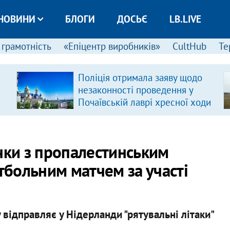
НОВИНИ
БЛОГИ
ДОСЬЄ
LB.LIVE
 грамотність
«Епіцентр виробників»
CultHub
Те
Поліція отримала заяву щодо
незаконності проведення у
Почаївській лаврі хресної ходи
чки з пропалестинським
больним матчем за участі
 відправляє у Нідерланди "рятувальні літаки"