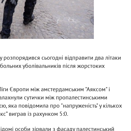
у розпорядився сьогодні відправити два літаки
больних уболівальників після жорстоких
Ліги Європи між амстердамським "Аяксом" і
палахнули сутички між пропалестинськими
, яка повідомила про "напруженість" у кількох
кс” виграв із рахунком 5:0.
ідомі особи зірвали з фасаду палестинський