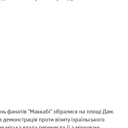
нь фанатів “Маккабі” зібралися на площі Дам.
 демонстрація проти візиту ізраїльського
е міська влада перенесла її з міркувань