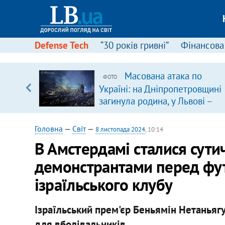
Defense Tech
“30 років гривні”
Фінансова
Масована атака по
ФОТО
, є
Україні: на Дніпропетровщині
загинула родина, у Львові –
удар по багатоповерхівках
(доповнюється)
Головна
—
Світ
—
8 листопада 2024
, 10:14
В Амстердамі сталися сути
демонстрантами перед фут
ізраїльського клубу
Ізраїльський прем'єр Беньямін Нетаньягу
для вболівальників.