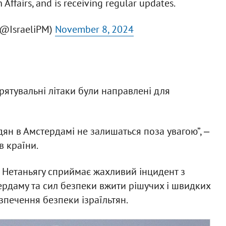
 Affairs, and is receiving regular updates.
 (@IsraeliPM)
November 8, 2024
 рятувальні літаки були направлені для
ян в Амстердамі не залишаться поза увагою”, ‒
в країни.
р Нетаньягу сприймає жахливий інцидент з
ердаму та сил безпеки вжити рішучих і швидких
зпечення безпеки ізраїльтян.