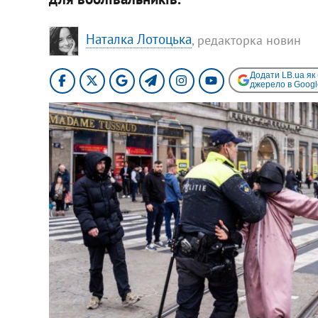
Наталка Лотоцька
, редакторка новин
Додати LB.ua як
джерело в Googl