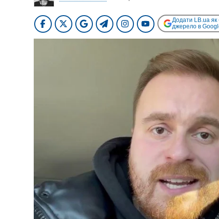
Додати LB.ua як
джерело в Googl