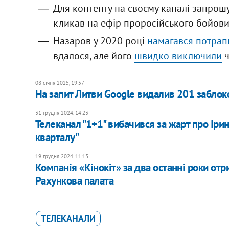
Для контенту на своєму каналі запрошув
кликав на ефір проросійського бойови
Назаров у 2020 році
намагався потрап
вдалося, але його
швидко виключили
ч
08 січня 2025, 19:57
На запит Литви Google видалив 201 заблок
31 грудня 2024, 14:23
Телеканал "1+1" вибачився за жарт про Ірин
кварталу"
19 грудня 2024, 11:13
Компанія «Кінокіт» за два останні роки отр
Рахункова палата
ТЕЛЕКАНАЛИ