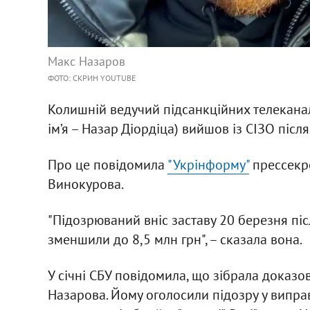
Макс Назаров
ФОТО: СКРИН YOUTUBE
Колишній ведучий підсанкційних телекана
ім’я – Назар Діордіца) вийшов із СІЗО після
Про це повідомила
"Укрінформу"
прессекре
Винокурова.
"Підозрюваний вніс заставу 20 березня післ
зменшили до 8,5 млн грн", – сказала вона.
У січні СБУ повідомила, що зібрала доказо
Назарова. Йому оголосили підозру у випра