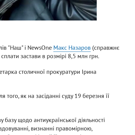
лів "Наш" і NewsOne
Макс Назаров
(справжнє
 сплати застави в розмірі 8,5 млн грн.
тарка столичної прокуратури Ірина
я того, як на засіданні суду 19 березня її
ву базу щодо антиукраїнської діяльності
вдовуванні, визнанні правомірною,