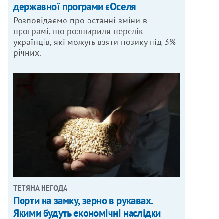
державної програми єОселя
Розповідаємо про останні зміни в
програмі, що розширили перелік
українців, які можуть взяти позику під 3%
річних.
ТЕТЯНА НЕГОДА
Порти на замку, зерно в рукавах.
Якими будуть економічні наслідки