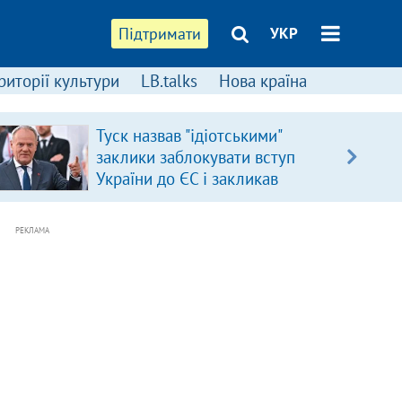
Підтримати
УКР
риторії культури
LB.talks
Нова країна
Туск назвав "ідіотськими"
заклики заблокувати вступ
України до ЄС і закликав
припинити антиукраїнську
риторику
РЕКЛАМА