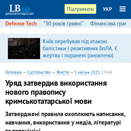
Підтримати
УКР
Defense Tech
“30 років гривні”
Фінансова грамо
:
Київ перебував під атакою
балістики і реактивних БпЛА. Є
жертва і поранені (оновлено)
Головна
—
Суспільство
—
Життя
—
5 квітня 2025
, 19:44
Уряд затвердив використання
нового правопису
кримськотатарської мови
Затверджені правила охоплюють написання,
навчання, використання у медіа, літературі
та топоніміці.