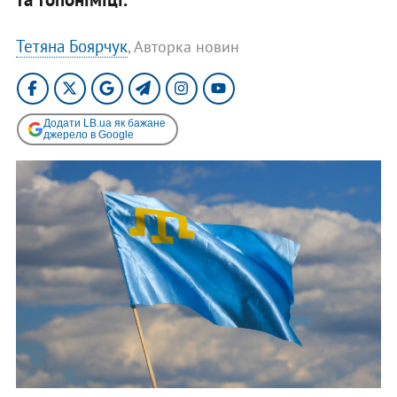
Тетяна Боярчук
, Авторка новин
Додати LB.ua як бажане
джерело в Google