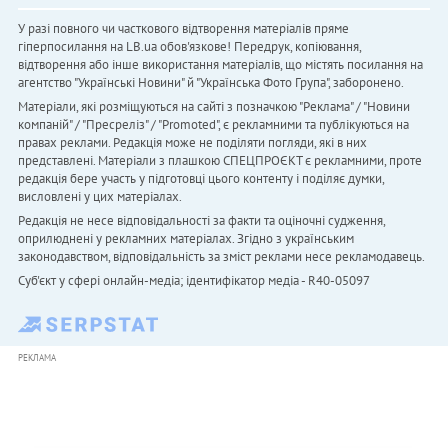
У разі повного чи часткового відтворення матеріалів пряме
гіперпосилання на LB.ua обов'язкове! Передрук, копіювання,
відтворення або інше використання матеріалів, що містять посилання на
агентство "Українськi Новини" й "Українська Фото Група", заборонено.
Матеріали, які розміщуються на сайті з позначкою "Реклама" / "Новини
компаній" / "Пресреліз" / "Promoted", є рекламними та публікуються на
правах реклами. Редакція може не поділяти погляди, які в них
представлені. Матеріали з плашкою СПЕЦПРОЄКТ є рекламними, проте
редакція бере участь у підготовці цього контенту і поділяє думки,
висловлені у цих матеріалах.
Редакція не несе відповідальності за факти та оціночні судження,
оприлюднені у рекламних матеріалах. Згідно з українським
законодавством, відповідальність за зміст реклами несе рекламодавець.
Cуб'єкт у сфері онлайн-медіа; ідентифікатор медіа - R40-05097
РЕКЛАМА