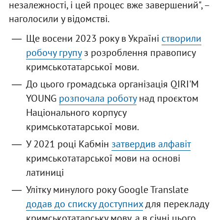
незалежності, і цей процес вже завершений", –
наголосили у відомстві.
Ще восени 2023 року в Україні
створили
робочу групу
з розроблення правопису
кримськотатарської мови.
До цього громадська організація QIRI'M
YOUNG
розпочала роботу
над проєктом
Національного корпусу
кримськотатарської мови.
У 2021 році Кабмін
затвердив алфавіт
кримськотатарської мови на основі
латиниці
Улітку минулого року Google Translate
додав до списку доступних
для перекладу
кримськотатарську мову, а в січні цього