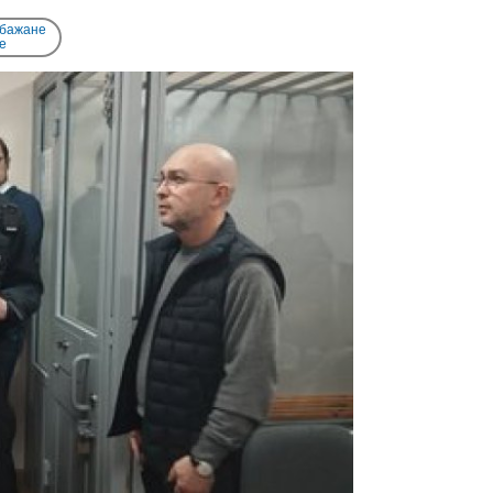
 бажане
e