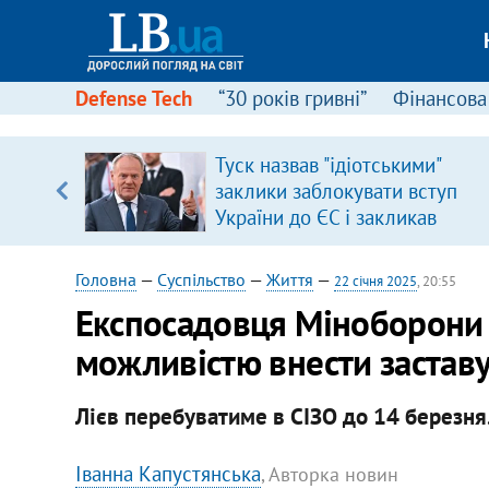
Defense Tech
“30 років гривні”
Фінансова
ою
Туск назвав "ідіотськими"
пЛА. Є
заклики заблокувати вступ
лено)
України до ЄС і закликав
припинити антиукраїнську
риторику
Головна
—
Суспільство
—
Життя
—
22 січня 2025
, 20:55
Експосадовця Міноборони Л
можливістю внести застав
Лієв перебуватиме в СІЗО до 14 березня
Іванна Капустянська
, Авторка новин