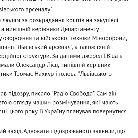
івського арсеналу".
м людям за розкрадання коштів на закупівлі
 та нинішній керівники Департаменту
у озброєння та військової техніки Міноборони,
анії "Львівський арсенал", а також їхній
рційної структури. За даними джерел LB.ua в
мали Олександр Лієв, нинішній керівник
тики Тоомас Нахкур і голова "Львівського
ав підозру, писало "Радіо Свобода". Сам він
метою огляду машин розмінування, які мають
яці цього року. В Україну планував повернутися
ий захід. Адвокати підозрюваного заявили, що