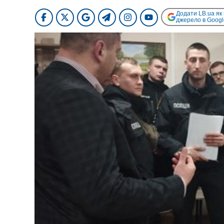
Додати LB.ua як
джерело в Googl