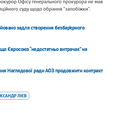
прокурор Офісу генерального прокурора не мав
ційного суду щодо обрання "запобіжки".
йовано задля створення безбар’єрного
 що Євросоюз “недостатньо витрачає” на
ння Наглядової ради АОЗ продовжити контракт
КСАНДР ЛІЄВ