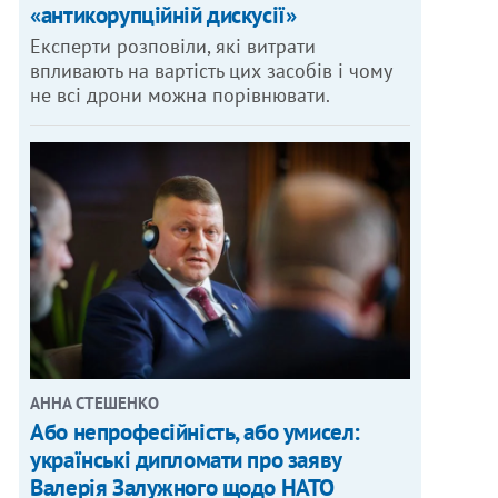
«антикорупційній дискусії»
Експерти розповіли, які витрати
впливають на вартість цих засобів і чому
не всі дрони можна порівнювати.
АННА СТЕШЕНКО
Або непрофесійність, або умисел:
українські дипломати про заяву
Валерія Залужного щодо НАТО