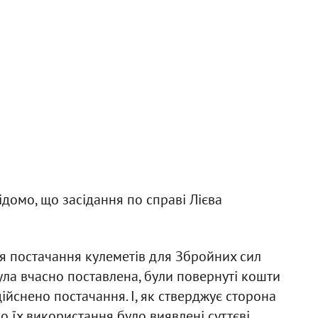
ідомо, що засідання по справі Лієва
ся постачання кулеметів для Збройних сил
ула вчасно поставлена, були повернуті кошти
дійснено постачання. І, як стверджує сторона
о їх використання було виявлені суттєві