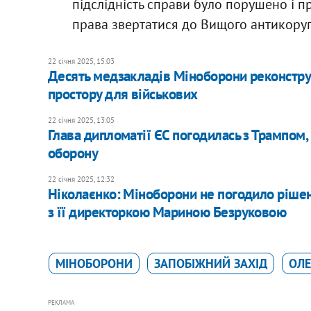
підслідність справи було порушено і 
права звертатися до Вищого антикоруп
22 січня 2025, 15:03
Десять медзакладів Міноборони реконстру
простору для військових
22 січня 2025, 13:05
Глава дипломатії ЄС погодилась з Трампом,
оборону
22 січня 2025, 12:32
Ніколаєнко: Міноборони не погодило ріше
з її директоркою Мариною Безруковою
МІНОБОРОНИ
ЗАПОБІЖНИЙ ЗАХІД
ОЛЕ
РЕКЛАМА