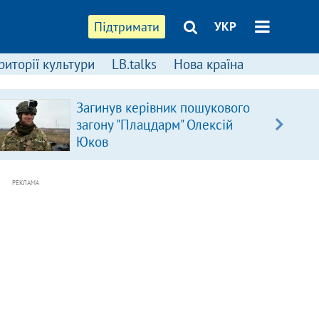
Підтримати
УКР
риторії культури
LB.talks
Нова країна
Загинув керівник пошукового
загону "Плацдарм" Олексій
Юков
РЕКЛАМА