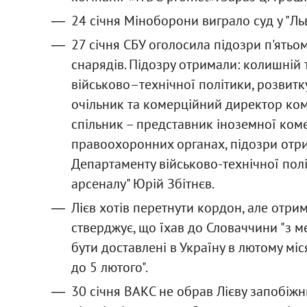
24 січня Міноборони виграло суд у "Льв
27 січня СБУ оголосила підозри п'ятьо
снарядів. Підозру отримали: колишній
військово–технічної політики, розвитк
очільник та комерційний директор комп
спільник – представник іноземної коме
правоохоронних органах, підозри отри
Департаменту військово-технічної полі
арсеналу" Юрій Збітнєв.
Лієв хотів перетнути кордон, але отрим
стверджує, що їхав до Словаччини "з 
бути доставлені в Україну в лютому міс
до 5 лютого".
30 січня ВАКС не обрав Лієву запобіжн