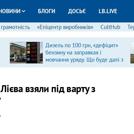
НОВИНИ
БЛОГИ
ДОСЬЄ
LB.LIVE
 грамотність
«Епіцентр виробників»
CultHub
Те
Дизель по 100 грн, «дефіцит»
бензину на заправках і
мовчання уряду. Що буде далі з
цінами на пальне?
ієва взяли під варту з
у
.