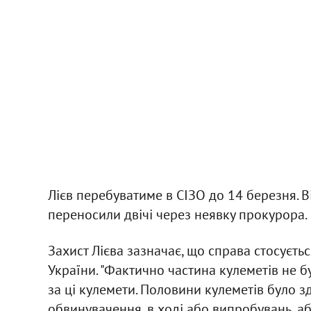
Лієв перебуватиме в СІЗО до 14 березня. В
переносили двічі через неявку прокурора.
Захист Лієва зазначає, що справа стосуєть
України. "Фактично частина кулеметів не б
за ці кулемети. Половини кулеметів було з
обвинувачення, в ході або випробувань, аб