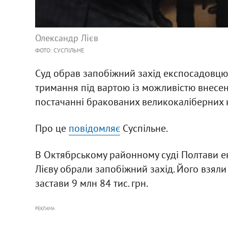
Олександр Лієв
ФОТО: СУСПІЛЬНЕ
Суд обрав запобіжний захід експосадовцю
тримання під вартою із можливістю внесенн
постачанні бракованих великокаліберних ку
Про це
повідомляє
Суспільне.
В Октябрському районному суді Полтави е
Лієву обрали запобіжний захід. Його взяли
застави 9 млн 84 тис. грн.
РЕКЛАМА