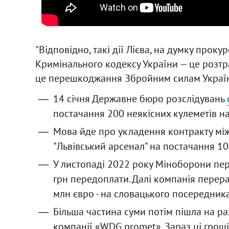
"Відповідно, такі дії Лієва, на думку проку
Кримінального кодексу України — це розтра
це перешкоджання Збройним силам України
14 січня Державне бюро розслідувань
постачання 200 неякісних кулеметів на
Мова йде про укладення контракту мі
"Львівський арсенал" на постачання 10
У листопаді 2022 року Міноборони пе
грн передоплати. Далі компанія перерах
млн євро - на словацького посередник
Більша частина суми потім пішла на р
компанії «WDG promet». Зараз ці гроші 