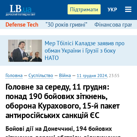
Підтримати
УКР
Defense Tech
“30 років гривні”
Фінансова грамо
Мер Тбілісі Каладзе заявив про
обман України і Грузії з боку
НАТО
Головна
—
Суспільство
—
Війна
—
11 грудня 2024
, 23:55
Головне за середу, 11 грудня:
понад 190 бойових зіткнень,
оборона Курахового, 15-й пакет
антиросійських санкцій ЄС
Бойові дії на Донеччині, 194 бойових