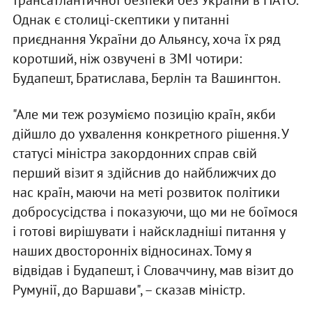
трансатлантичної безпеки без України в НАТО.
Однак є столиці-скептики у питанні
приєднання України до Альянсу, хоча їх ряд
коротший, ніж озвучені в ЗМІ чотири:
Будапешт, Братислава, Берлін та Вашингтон.
"Але ми теж розуміємо позицію країн, якби
дійшло до ухвалення конкретного рішення. У
статусі міністра закордонних справ свій
перший візит я здійснив до найближчих до
нас країн, маючи на меті розвиток політики
добросусідства і показуючи, що ми не боїмося
і готові вирішувати і найскладніші питання у
наших двосторонніх відносинах. Тому я
відвідав і Будапешт, і Словаччину, мав візит до
Румунії, до Варшави", – сказав міністр.