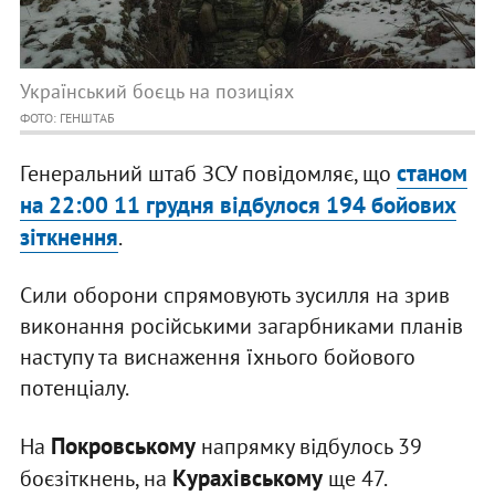
Український боєць на позиціях
ФОТО: ГЕНШТАБ
станом
Генеральний штаб ЗСУ повідомляє, що
на 22:00 11 грудня відбулося 194 бойових
зіткнення
.
Сили оборони спрямовують зусилля на зрив
виконання російськими загарбниками планів
наступу та виснаження їхнього бойового
потенціалу.
Покровському
На
напрямку відбулось 39
Курахівському
боєзіткнень, на
ще 47.