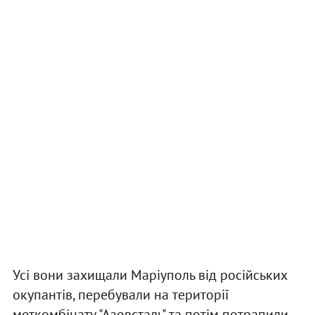
Усі вони захищали Маріуполь від російських
окупантів, перебували на території
меткомбінату "Азовсталь" та потім потрапили