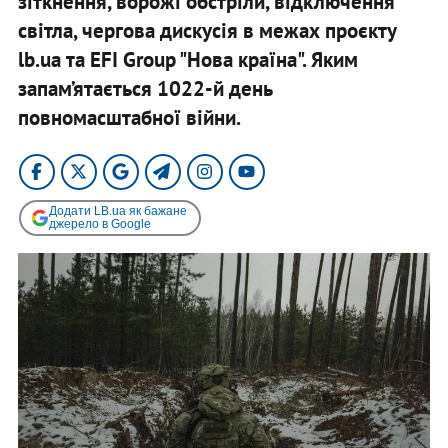
зіткнення,
ворожі обстріли, відключення
світла, чергова дискусія в межах проєкту
lb.ua та EFI Group "Нова країна". Яким
запам’ятається 1022-й день
повномасштабної війни.
Додати LB.ua як бажане
джерело в Google