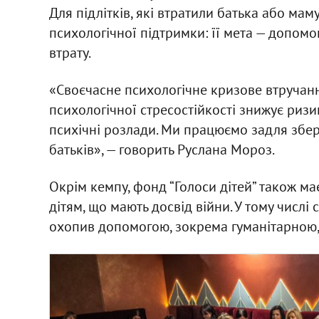
Для підлітків, які втратили батька або маму
психологічної підтримки: її мета — допом
втрату.
«Своєчасне психологічне кризове втручанн
психологічної стресостійкості знижує риз
психічні розлади. Ми працюємо задля збере
батьків», — говорить Руслана Мороз.
Окрім кемпу, фонд “Голоси дітей” також ма
дітям, що мають досвід війни. У тому числі
охопив допомогою, зокрема гуманітарною, п