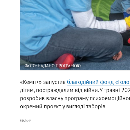
ФОТО: НАДАНО ПРОГРАМОЮ
«Кемп+» запустив
благодійний фонд «Голо
дітям, постраждалим від війни. У травні 20
розробив власну програму психоемоційного
окремий проєкт у вигляді таборів.
РЕКЛАМА