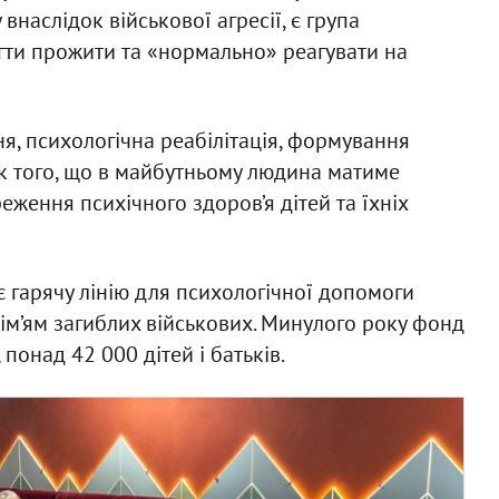
 внаслідок військової агресії, є група
огти прожити та «нормально» реагувати на
я, психологічна реабілітація, формування
ик того, що в майбутньому людина матиме
ження психічного здоров’я дітей та їхніх
є гарячу лінію для психологічної допомоги
 сім’ям загиблих військових. Минулого року фонд
онад 42 000 дітей і батьків.