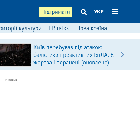
Підтримати
УКР
риторії культури
LB.talks
Нова країна
Київ перебував під атакою
балістики і реактивних БпЛА. Є
жертва і поранені (оновлено)
РЕКЛАМА