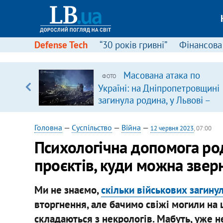
Defense Tech
“30 років гривні”
Фінансова
іцит»
Масована атака по
ФОТО
Україні: на Дніпропетровщині
 далі з
загинула родина, у Львові –
удар по багатоповерхівках
(доповнюється)
Головна
—
Суспільство
—
Війна
—
12 червня 2023
, 07:00
Психологічна допомога род
проєктів, куди можна звер
Ми не знаємо,
скільки військових загинул
вторгнення, але бачимо свіжі могили на 
складаються з некрологів. Мабуть, уже 