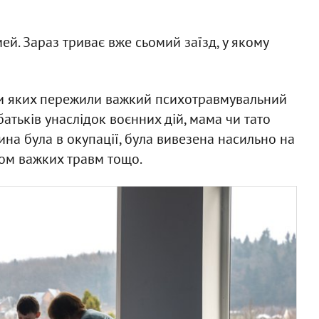
ей. Зараз триває вже сьомий заїзд, у якому
лени яких пережили важкий психотравмувальний
батьків унаслідок воєнних дій, мама чи тато
ина була в окупації, була вивезена насильно на
ком важких травм тощо.