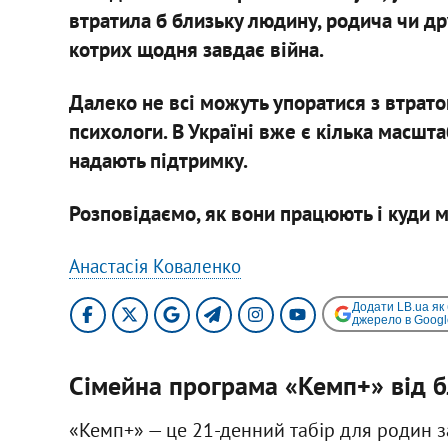
втратила б близьку людину, родича чи др
котрих щодня завдає війна.
Далеко не всі можуть упоратися з втрат
психологи. В Україні вже є кілька масшта
надають підтримку.
Розповідаємо, як вони працюють і куди 
Анастасія Коваленко
Додати LB.ua як
джерело в Googl
Сімейна програма «Кемп+» від б
«Кемп+» — це 21-денний табір для родин за