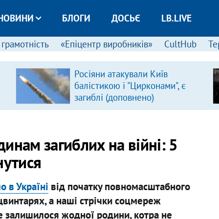
НОВИНИ
БЛОГИ
ДОСЬЄ
LB.LIVE
 грамотність
«Епіцентр виробників»
CultHub
Те
Росіяни атакували Київ
балістикою і "Цирконами", є
загиблі (доповнено)
инам загиблих на війні: 5
нутися
о в Україні
від початку повномасштабного
цвинтарях, а наші стрічки соцмереж
не залишилося жодної родини, котра не