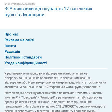
14 листопада 2022, 08:36
ЗСУ звільнили від окупантів 12 населених
пунктів Луганщини
Про нас
Реклама на сайті
Івенти
Редакція
Політики і стандарти
Угода конфіденційності
У разі повного чи часткового відтворення матеріалів пряме
гіперпосилання на LB.ua обов'язкове! Передрук, копіювання,
відтворення або інше використання матеріалів, що містять посилання на
агентство "Українськi Новини" й "Українська Фото Група", заборонено.
Матеріали, які розміщуються на сайті з позначкою "Реклама" / "Новини
компаній" / "Пресреліз" / "Promoted", є рекламними та публікуються на
правах реклами. Редакція може не поділяти погляди, які в них
представлені. Матеріали з плашкою СПЕЦПРОЄКТ є рекламними, проте
редакція бере участь у підготовці цього контенту і поділяє думки,