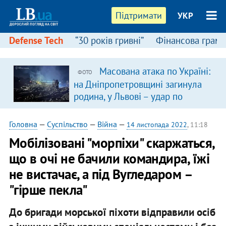
Підтримати
УКР
Defense Tech
“30 років гривні”
Фінансова грамо
Масована атака по Україні:
ФОТО
я
на Дніпропетровщині загинула
родина, у Львові – удар по
багатоповерхівках
(доповнюється)
Головна
—
Суспільство
—
Війна
—
14 листопада 2022
, 11:18
Мобілізовані "морпіхи" скаржаться,
що в очі не бачили командира, їжі
не вистачає, а під Вугледаром –
"гірше пекла"
До бригади морської піхоти відправили осіб