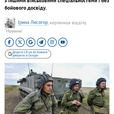
з іншими військовими спеціальностями і без
бойового досвіду.
Ірина Лисогор
, керівниця відділу
"Новини"
Додати LB.ua як бажане
джерело в Google