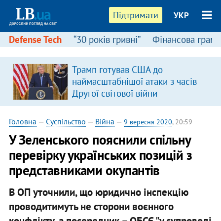
Підтримати
УКР
Defense Tech
“30 років гривні”
Фінансова грамо
:
Трамп готував США до
наймасштабнішої атаки з часів
Другої світової війни
Головна
—
Суспільство
—
Війна
—
9 вересня 2020
, 20:59
У Зеленського пояснили спільну
перевірку українських позицій з
представниками окупантів
В ОП уточнили, що юридично інспекцію
проводитимуть не сторони воєнного
конфлікту, а посередник – ОБСЄ "у супроводі