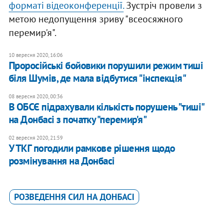
форматі відеоконференції.
Зустріч провели з
метою недопущення зриву "всеосяжного
перемир'я".
10 вересня 2020, 16:06
Проросійські бойовики порушили режим тиші
біля Шумів, де мала відбутися "інспекція"
08 вересня 2020, 00:36
В ОБСЄ підрахували кількість порушень "тиші"
на Донбасі з початку "перемир'я"
02 вересня 2020, 21:59
У ТКГ погодили рамкове рішення щодо
розмінування на Донбасі
РОЗВЕДЕННЯ СИЛ НА ДОНБАСІ