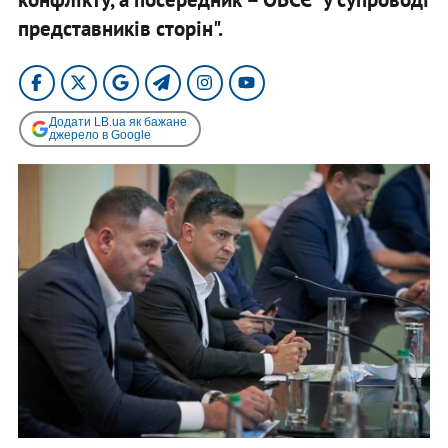
представників сторін".
Додати LB.ua як бажане
джерело в Google