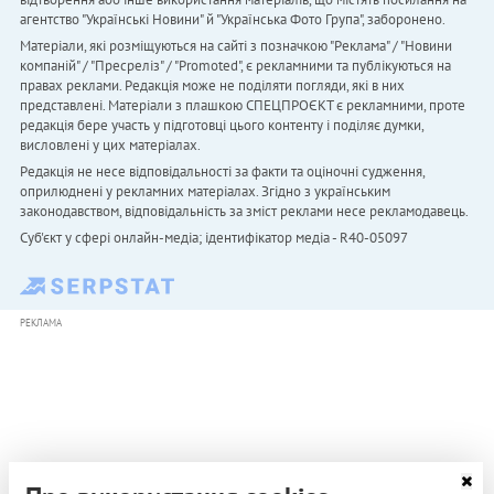
агентство "Українськi Новини" й "Українська Фото Група", заборонено.
Матеріали, які розміщуються на сайті з позначкою "Реклама" / "Новини
компаній" / "Пресреліз" / "Promoted", є рекламними та публікуються на
правах реклами. Редакція може не поділяти погляди, які в них
представлені. Матеріали з плашкою СПЕЦПРОЄКТ є рекламними, проте
редакція бере участь у підготовці цього контенту і поділяє думки,
висловлені у цих матеріалах.
Редакція не несе відповідальності за факти та оціночні судження,
оприлюднені у рекламних матеріалах. Згідно з українським
законодавством, відповідальність за зміст реклами несе рекламодавець.
Cуб'єкт у сфері онлайн-медіа; ідентифікатор медіа - R40-05097
РЕКЛАМА