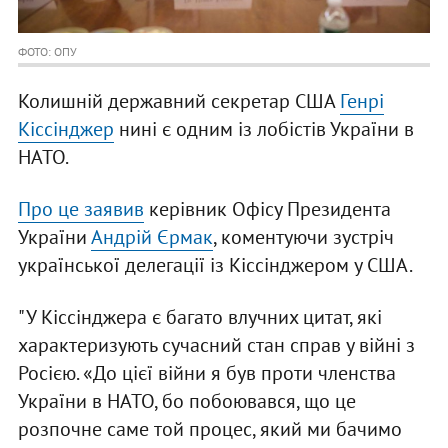
ФОТО: ОПУ
Колишній державний секретар США
Генрі
Кіссінджер
нині є одним із лобістів України в
НАТО.
Про це заявив
керівник Офісу Президента
України
Андрій Єрмак
, коментуючи зустріч
української делегації із Кіссінджером у США.
"У Кіссінджера є багато влучних цитат, які
характеризують сучасний стан справ у війні з
Росією. «До цієї війни я був проти членства
України в НАТО, бо побоювався, що це
розпочне саме той процес, який ми бачимо