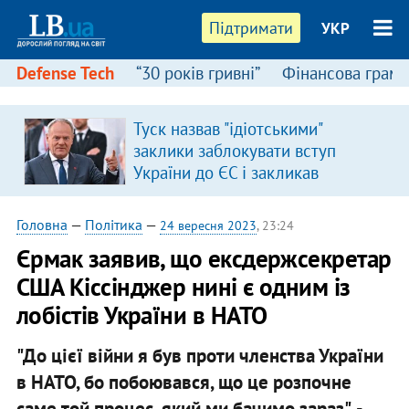
Підтримати
УКР
Defense Tech
“30 років гривні”
Фінансова грамо
Туск назвав "ідіотськими"
заклики заблокувати вступ
України до ЄС і закликав
припинити антиукраїнську
риторику
Головна
—
Політика
—
24 вересня 2023
, 23:24
Єрмак заявив, що ексдержсекретар
США Кіссінджер нині є одним із
лобістів України в НАТО
"До цієї війни я був проти членства України
в НАТО, бо побоювався, що це розпочне
саме той процес, який ми бачимо зараз", -