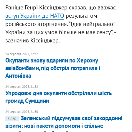
Раніше Генрі Кіссінджер сказав, що вважає
вступ України до НАТО
результатом
російського вторгнення. “Ідея нейтральної
України за цих умов більше не має сенсу”, -
зазначив Кіссінджер.
24 вересня 2023, 22:37
Окупанти знову вдарили по Херсону
авіабомбами, під обстріл потрапила і
Антонівка
24 вересня 2023, 21:52
Упродовж дня окупанти обстріляли шість
громад Сумщини
24 вересня 2023, 21:30
Зеленський підсумував свої закордонні
ВІДЕО
візити: нові пакети допомоги і спільне