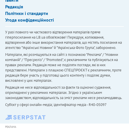
Івенти
Редакція
Політики і стандарти
Угода конфіденційності
У разі повного чи часткового відтворення матеріалів пряме
гіперпосилання на LB.ua обов'язкове! Передрук, копіювання,
відтворення або інше використання матеріалів, що містять посилання на
агентство "Українськi Новини" й "Українська Фото Група", заборонено.
Матеріали, які розміщуються на сайті з позначкою "Реклама" / "Новини
компаній" / "Пресреліз" / "Promoted", є рекламними та публікуються на
правах реклами. Редакція може не поділяти погляди, які в них
представлені. Матеріали з плашкою СПЕЦПРОЄКТ є рекламними, проте
редакція бере участь у підготовці цього контенту і поділяє думки,
висловлені у цих матеріалах.
Редакція не несе відповідальності за факти та оціночні судження,
оприлюднені у рекламних матеріалах. Згідно з українським
законодавством, відповідальність за зміст реклами несе рекламодавець.
Cуб'єкт у сфері онлайн-медіа; ідентифікатор медіа - R40-05097
РЕКЛАМА