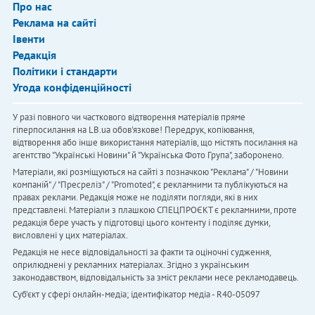
Про нас
Реклама на сайті
Івенти
Редакція
Політики і стандарти
Угода конфіденційності
У разі повного чи часткового відтворення матеріалів пряме
гіперпосилання на LB.ua обов'язкове! Передрук, копіювання,
відтворення або інше використання матеріалів, що містять посилання на
агентство "Українськi Новини" й "Українська Фото Група", заборонено.
Матеріали, які розміщуються на сайті з позначкою "Реклама" / "Новини
компаній" / "Пресреліз" / "Promoted", є рекламними та публікуються на
правах реклами. Редакція може не поділяти погляди, які в них
представлені. Матеріали з плашкою СПЕЦПРОЄКТ є рекламними, проте
редакція бере участь у підготовці цього контенту і поділяє думки,
висловлені у цих матеріалах.
Редакція не несе відповідальності за факти та оціночні судження,
оприлюднені у рекламних матеріалах. Згідно з українським
законодавством, відповідальність за зміст реклами несе рекламодавець.
Cуб'єкт у сфері онлайн-медіа; ідентифікатор медіа - R40-05097