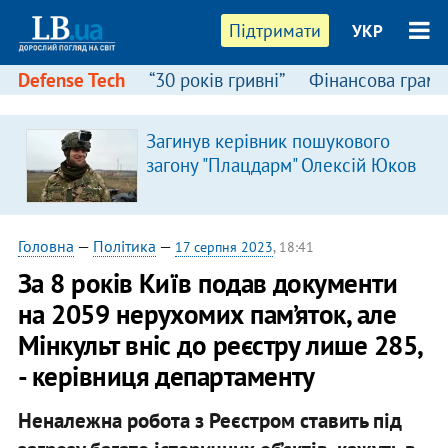
Підтримати
УКР
Defense Tech
“30 років гривні”
Фінансова грамо
:
Загинув керівник пошукового
загону "Плацдарм" Олексій Юков
Головна
—
Політика
—
17 серпня 2023
, 18:41
За 8 років Київ подав документи
на 2059 нерухомих пам’яток, але
Мінкульт вніс до реєстру лише 285,
- керівниця департаменту
Неналежна робота з Реєстром ставить під