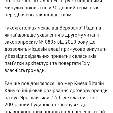
об’єкти заносяться до Реєстру за поданнями
минулих років, а не у 30-денний термін, як
передбачено законодавством.
Також столиця чекає від Верховної Ради на
якнайшвидше ухвалення в другому читанні
законопроєкту № 0895 від 2019 року. Це
дозволить місцевій владі примусово викупати
у безвідповідальних приватних власників
памʼятки архітектури та повертати їх у
власність громади.
Раніше повідомлялося, що мер Києва Віталій
Кличко ініціював розірвання договору оренди
на вул. Ярославській, 13-Б, де власник зніс
200-річний будинок, та звернувся до
правоохоронних органів щодо перевірки дій