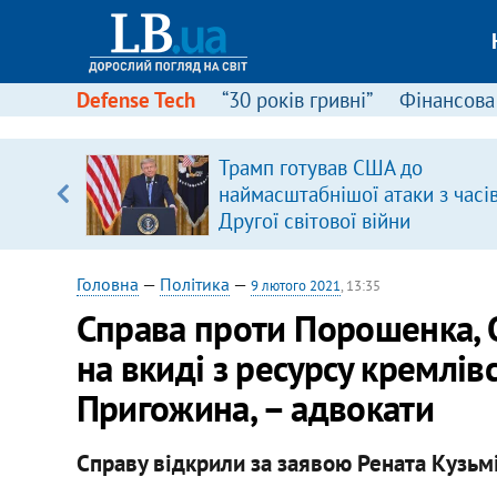
Defense Tech
“30 років гривні”
Фінансова
Трамп готував США до
уп
наймасштабнішої атаки з часі
Другої світової війни
ку
Головна
—
Політика
—
9 лютого 2021
, 13:35
Справа проти Порошенка, 
на вкиді з ресурсу кремлі
Пригожина, – адвокати
Справу відкрили за заявою Рената Кузьмі