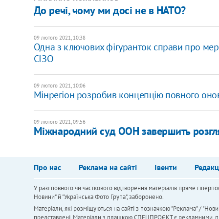
До речі, чому ми досі не в НАТО?
09 лютого 2021, 10:38
Одна з ключових фігуранток справи про мер
СІЗО
09 лютого 2021, 10:06
Мінрегіон розробив концепцію повного оно
09 лютого 2021, 09:56
Міжнародний суд ООН завершить розгляд
Про нас
Реклама на сайті
Івенти
Редакц
У разі повного чи часткового відтворення матеріалів пряме гіперпо
Новини" й "Українська Фото Група", заборонено.
Матеріали, які розміщуються на сайті з позначкою "Реклама" / "Нови
представлені. Матеріали з плашкою СПЕЦПРОЄКТ є рекламними, проте