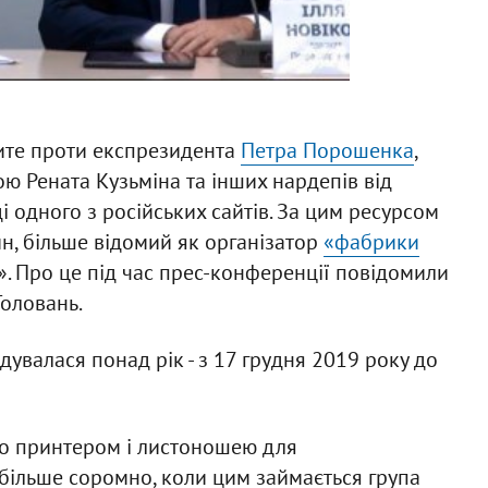
ите проти експрезидента
Петра Порошенка
,
ю Рената Кузьміна та інших нардепів від
 одного з російських сайтів. За цим ресурсом
н, більше відомий як організатор
«фабрики
. Про це під час прес-конференції повідомили
Головань.
увалася понад рік - з 17 грудня 2019 року до
но принтером і листоношею для
більше соромно, коли цим займається група