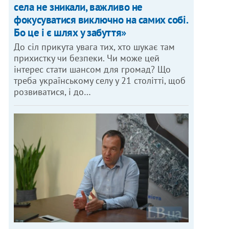
села не зникали, важливо не
фокусуватися виключно на самих собі.
Бо це і є шлях у забуття»
До сіл прикута увага тих, хто шукає там
прихистку чи безпеки. Чи може цей
інтерес стати шансом для громад? Що
треба українському селу у 21 столітті, щоб
розвиватися, і до…