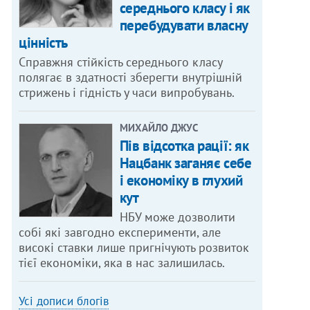
середнього класу і як
перебудувати власну
цінність
Справжня стійкість середнього класу
полягає в здатності зберегти внутрішній
стрижень і гідність у часи випробувань.
МИХАЙЛО ДЖУС
Пів відсотка рації: як
Нацбанк заганяє себе
і економіку в глухий
кут
НБУ може дозволити
собі які завгодно експерименти, але
високі ставки лише пригнічують розвиток
тієї економіки, яка в нас залишилась.
Усі дописи блогів