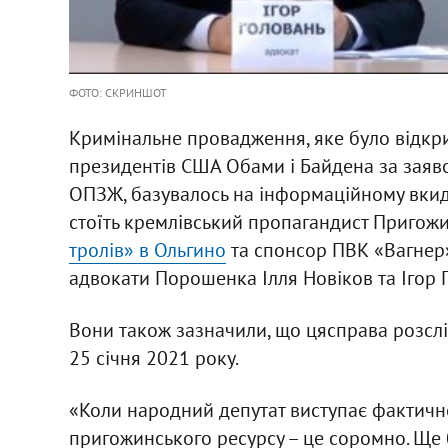
ФОТО: СКРИНШОТ
Кримінальне провадження, яке було відкр
президентів США Обами і Байдена за заяво
ОПЗЖ, базувалось на інформаційному вкиді
стоїть кремлівський пропагандист Пригожи
тролів» в Ольгино
та спонсор ПВК «Вагнер»
адвокати Порошенка Ілля Новіков та Ігор 
Вони також зазначили, що цясправа розслід
25 січня 2021 року.
«Коли народний депутат виступає фактич
пригожинського ресурсу – це соромно. Ще 