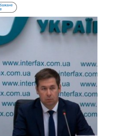
 бажане
e