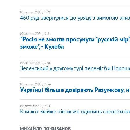
09 лютого 2021, 13:22
460 рад звернулися до уряду з вимогою зни
09 лютого 2021, 12:41
"Росія не змогла просунути "русскій мір"
зможе", - Кулеба
09 лютого 2021, 12:06
Зеленський у другому турі переміг би Пороше
09 лютого 2021, 11:54
Українці більше довіряють Разумкову, н
09 лютого 2021, 11:16
Кличко: майже півтисячі одиниць спецтехніки
МИХАЙЛО ПОЖИВАНОВ