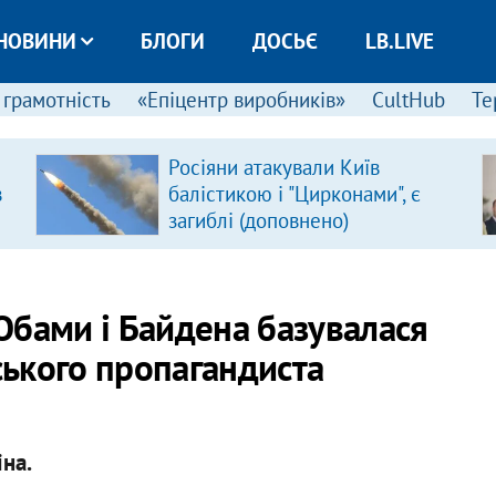
НОВИНИ
БЛОГИ
ДОСЬЄ
LB.LIVE
 грамотність
«Епіцентр виробників»
CultHub
Те
Росіяни атакували Київ
в
балістикою і "Цирконами", є
загиблі (доповнено)
Обами і Байдена базувалася
вського пропагандиста
на.