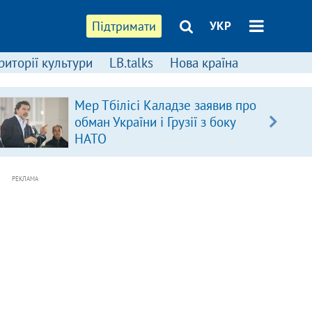
Підтримати
УКР
риторії культури
LB.talks
Нова країна
Мер Тбілісі Каладзе заявив про
обман України і Грузії з боку
НАТО
РЕКЛАМА