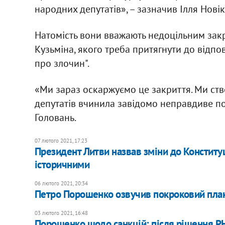
народних депутатів», – зазначив Ілля Новік
Натомість вони вважають недоцільним зак
Кузьміна, якого треба притягнути до відп
про злочин".
«Ми зараз оскаржуємо це закриття. Ми ств
депутатів вчинила завідомо неправдиве по
Головань.
07 лютого 2021, 17:23
Президент Литви назвав зміни до Конституці
історичними
06 лютого 2021, 20:34
Петро Порошенко озвучив покроковий план
03 лютого 2021, 16:48
Порошенко щодо санкцій: після рішення Р