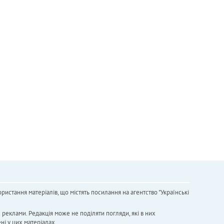
ристання матеріалів, що містять посилання на агентство "Українськi
х реклами. Редакція може не поділяти погляди, які в них
ні у цих матеріалах.