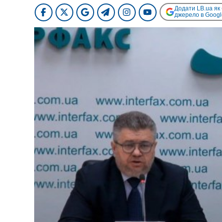
Додати LB.ua як
джерело в Googl