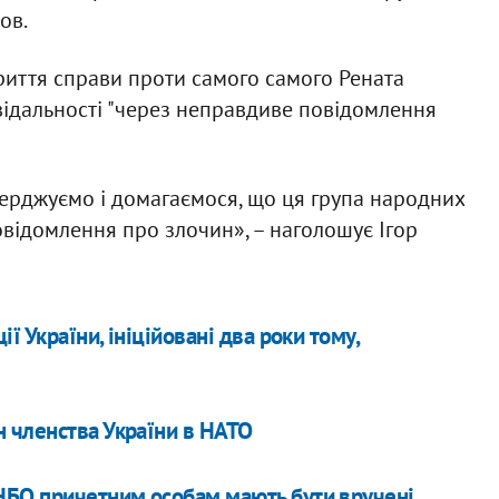
ов.
риття справи проти самого самого Рената
овідальності "через неправдиве повідомлення
ерджуємо і домагаємося, що ця група народних
відомлення про злочин», – наголошує Ігор
ї України, ініційовані два роки тому,
 членства України в НАТО
НБО причетним особам мають бути вручені