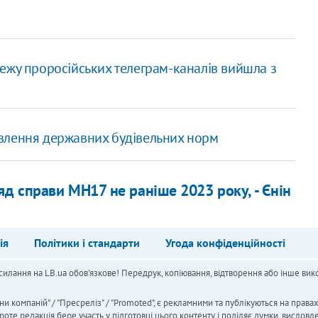
ежу проросійських телеграм-каналів вийшла з
влення державних будівельних норм
 справи MH17 не раніше 2023 року, - Єнін
ія
Політики і стандарти
Угода конфіденційності
силання на LB.ua обов'язкове! Передрук, копіювання, відтворення або інше вико
ни компаній" / "Пресреліз" / "Promoted", є рекламними та публікуються на права
 редакція бере участь у підготовці цього контенту і поділяє думки, висловле