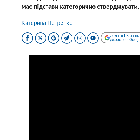
має підстави категорично стверджувати,
Катерина Петренко
Додати LB.ua як
джерело в Googl