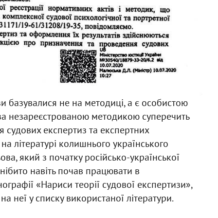
зи базувалися не на методиці, а є особистою
за незареєстрованою методикою суперечить
я судових експертиз та експертних
 на літературі колишнього українського
ва, який з початку російсько-української
 нібито навіть почав працювати в
нографії «Нариси теорії судової експертизи»,
 на неї у списку використаної літератури.