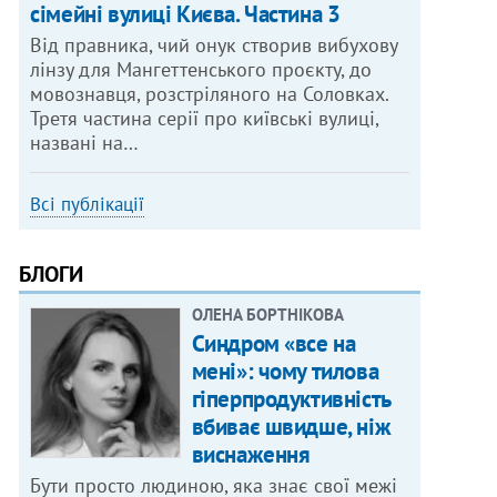
сімейні вулиці Києва. Частина 3
Від правника, чий онук створив вибухову
лінзу для Мангеттенського проєкту, до
мовознавця, розстріляного на Соловках.
Третя частина серії про київські вулиці,
названі на…
Всі публікації
БЛОГИ
ОЛЕНА БОРТНІКОВА
Синдром «все на
мені»: чому тилова
гіперпродуктивність
вбиває швидше, ніж
виснаження
Бути просто людиною, яка знає свої межі