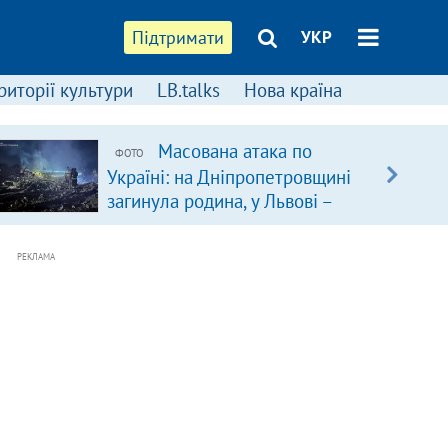
Підтримати
УКР
риторії культури
LB.talks
Нова країна
Масована атака по
ФОТО
Україні: на Дніпропетровщині
загинула родина, у Львові –
удар по багатоповерхівках
(доповнюється)
РЕКЛАМА