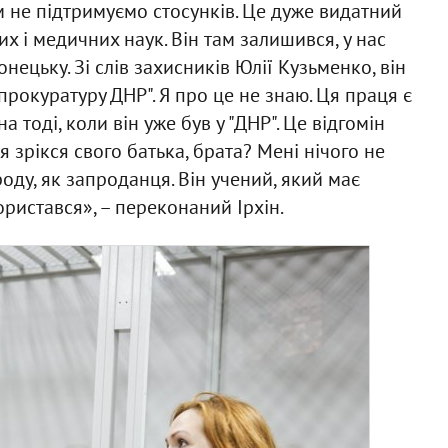
м не підтримуємо стосунків. Це дуже видатний
х і медичних наук. Він там залишився, у нас
онецьку. Зі слів захисників Юлії Кузьменко, він
"прокуратуру ДНР". Я про це не знаю. Ця праця є
а тоді, коли він уже був у "ДНР". Це відгомін
 я зрікся свого батька, брата? Мені нічого не
оду, як запроданця. Він учений, який має
ористався», – переконаний Ірхін.