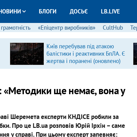
НОВИНИ
БЛОГИ
ДОСЬЄ
LB.LIVE
 грамотність
«Епіцентр виробників»
CultHub
Те
Київ перебував під атакою
балістики і реактивних БпЛА. Є
жертва і поранені (оновлено)
: «Методики ще немає, вона у
раві Шеремета експерти КНДІСЕ робили за
бки. Про це LB.ua розповів Юрій Ірхін – саме
ння у справі. При цьому експерт запевняє: