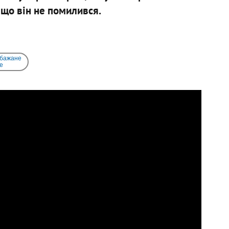
 що він не помилився.
 бажане
e