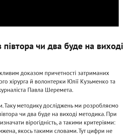
з півтора чи два буде на виході
жливим доказом причетності затриманих
го хірурга й волонтерки Юлії Кузьменко та
журналіста Павла Шеремета.
и. Таку методику досліджень ми розробляємо
 півтора чи два буде на виході методика. При
изначати вірогідність, а такими критеріями:
жена, якось такими словами. Тут цифри не