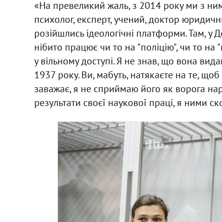
«На превеликий жаль, з 2014 року ми з ни
психолог, експерт, учений, доктор юридични
розійшлись ідеологічні платформи. Там, у Д
нібито працює чи то на "поліцію", чи то на 
у вільному доступі. Я не знав, що вона видан
1937 року. Ви, мабуть, натякаєте на те, щоб
заважає, я не сприймаю його як ворога нар
результати своєї наукової праці, я ними ск