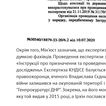
Окрім того, Мін’юст зазначив, що експерти
думкою фахівців. Проведення експертизи 
«Інструкції про призначення та проведенн
досліджень». Експертиза КНДІСЕ базується
правоохоронця, вченого Владислава Сєдньо
війни залишився на окупованій території і
"Генпрокуратурі ДНР". Зокрема, на його мо
яку той видав у 2015 році, а Ірхін послався