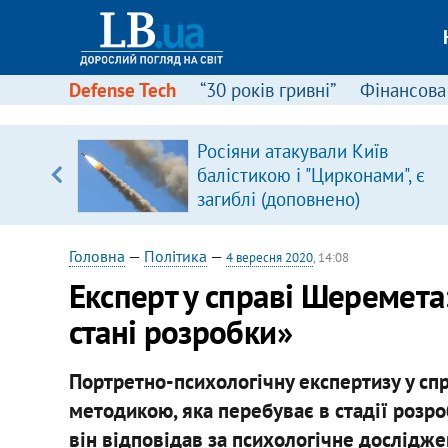
Defense Tech
“30 років гривні”
Фінансова
іцит»
Росіяни атакували Київ
балістикою і "Цирконами", є
 далі з
загиблі (доповнено)
Головна
—
Політика
—
4 вересня 2020
, 14:08
Експерт у справі Шеремета
стані розробки»
Портретно-психологічну експертизу у сп
методикою, яка перебуває в стадії розро
він відповідав за психологічне дослідже