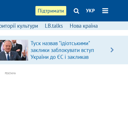
Підтримати
УКР
риторії культури
LB.talks
Нова країна
Туск назвав "ідіотськими"
заклики заблокувати вступ
України до ЄС і закликав
припинити антиукраїнську
риторику
РЕКЛАМА