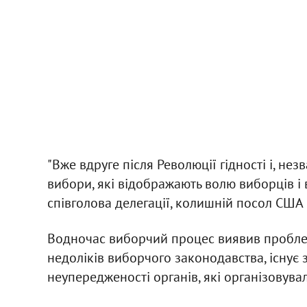
"Вже вдруге після Революції гідності і, не
вибори, які відображають волю виборців і 
співголова делегації, колишній посол США 
Водночас виборчий процес виявив проблем
недоліків виборчого законодавства, існує
неупередженості органів, які організовув