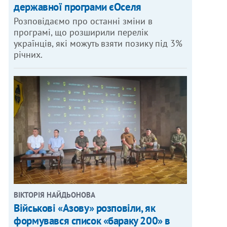
державної програми єОселя
Розповідаємо про останні зміни в
програмі, що розширили перелік
українців, які можуть взяти позику під 3%
річних.
ВІКТОРІЯ НАЙДЬОНОВА
Військові «Азову» розповіли, як
формувався список «бараку 200» в