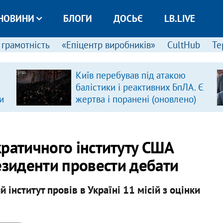
НОВИНИ
БЛОГИ
ДОСЬЄ
LB.LIVE
 грамотність
«Епіцентр виробників»
CultHub
Те
Київ перебував під атакою
балістики і реактивних БпЛА. Є
и
жертва і поранені (оновлено)
ратичного інституту США
езиденти провести дебати
інститут провів в Україні 11 місій з оцінки