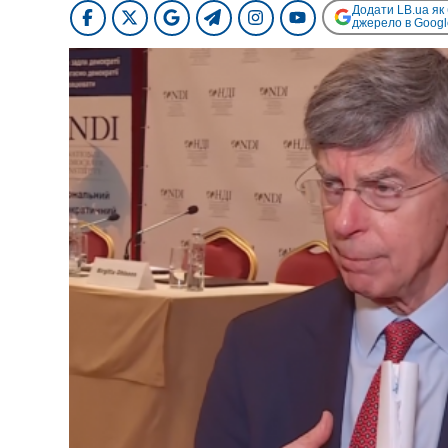
Додати LB.ua як
джерело в Googl