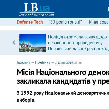
Defense Tech
“30 років гривні”
Фінансова
Поліція отримала заяву щодо
 часів
незаконності проведення у
Почаївській лаврі хресної ход
Головна
—
Політика
—
1 квітня 2019
, 23:26
Місія Національного демок
закликала кандидатів у пр
З 1992 року Національний демократичний 
виборів.