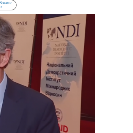
 бажане
e