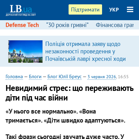
Підтримати
УКР
Defense Tech
“30 років гривні”
Фінансова грамо
Поліція отримала заяву щодо
незаконності проведення у
Почаївській лаврі хресної ходи
Головна
—
Блоги
—
Блог Юлії Бреус
—
3 червня 2026
, 16:55
Невидимий стрес: що переживають
діти під час війни
«У нього все нормально». «Вона
тримається». «Діти швидко адаптуються».
Такі фрази сьогодні звучать дуже часто. У