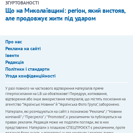
ЗГУРТОВАНОСТІ
Що на Миколаївщині: регіон, який вистояв,
але продовжує жити під ударом
Про нас
Реклама на сайті
Івенти
Редакція
Політики і стандарти
Угода конфіденційності
У разі повного чи часткового відтворення матеріалів пряме
гіперпосилання на LB.ua обов'язкове! Передрук, копіювання,
відтворення або інше використання матеріалів, що містять посилання на
агентство "Українськi Новини" й "Українська Фото Група", заборонено.
Матеріали, які розміщуються на сайті з позначкою "Реклама" / "Новини
компаній" / "Пресреліз" / "Promoted", є рекламними та публікуються на
правах реклами. Редакція може не поділяти погляди, які в них
представлені. Матеріали з плашкою СПЕЦПРОЄКТ є рекламними, проте
редакція бере участь у підготовці цього контенту і поділяє думки,