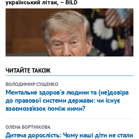
ЧИТАЙТЕ ТАКОЖ
ВОЛОДИМИР СУЩЕНКО
Ментальне здоров'я людини та (не)довіра
до правової системи держави: чи існує
взаємозв’язок поміж ними?
ОЛЕНА БОРТНІКОВА
Дитяча дорослість: Чому наші діти не стали