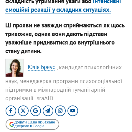
складність утримання уваги або
інтенсивні
емоційні реакції у складних ситуаціях.
Ці прояви не завжди сприймаються як щось
тривожне, однак вони дають підстави
уважніше придивитися до внутрішнього
стану дитини.
, кандидат психологічних
Юлія Бреус
наук, менеджерка програми психосоціальної
підтримки в міжнародній гуманітарній
організації IsraAID
Додати LB.ua як бажане
джерело в Google