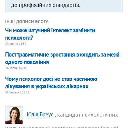
до професійних стандартів.
ІНШІ ДОПИСИ БЛОГУ:
Чи може штучний інтелект замінити
психолога?
29 липня, 11:57
Посттравматичне зростання виходить за межі
одного покоління
24 квітня, 16:50
Чому психолог досі не став частиною
лікування в українських лікарнях
31 березня, 12:11
, кандидат психологічних
Юлія Бреус
наук, менеджерка програми психосоціальної