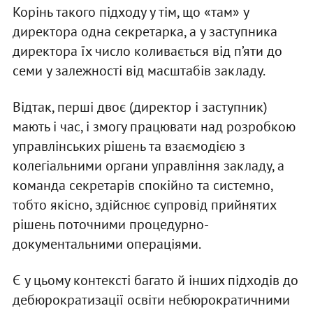
Корінь такого підходу у тім, що «там» у
директора одна секретарка, а у заступника
директора їх число коливається від п’яти до
семи у залежності від масштабів закладу.
Відтак, перші двоє (директор і заступник)
мають і час, і змогу працювати над розробкою
управлінських рішень та взаємодією з
колегіальними органи управління закладу, а
команда секретарів спокійно та системно,
тобто якісно, здійснює супровід прийнятих
рішень поточними процедурно-
документальними операціями.
Є у цьому контексті багато й інших підходів до
дебюрократизації освіти небюрократичними