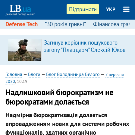
Підтримати
УКР
Defense Tech
“30 років гривні”
Фінансова грамо
Загинув керівник пошукового
загону "Плацдарм" Олексій Юков
Головна
—
Блоги
—
Блог Володимира Бєлого
—
7 вересня
2020
, 10:19
Надлишковий бюрократизм не
бюрократами долається
Надмірна бюрократизація долається
впровадженням нових для системи робочих
функціоналів, здатних органічно