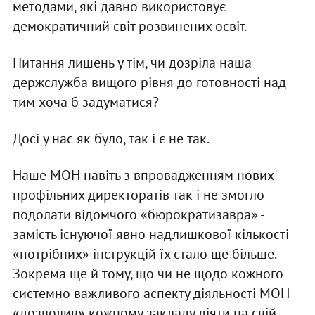
методами, які давно використовує
демократичний світ розвинених освіт.
Питання лишень у тім, чи дозріла наша
держслужба вищого рівня до готовності над
тим хоча б задуматися?
Досі у нас як було, так і є не так.
Наше МОН навіть з впровадженням нових
профільних директоратів так і не змогло
подолати відомчого «бюрократизавра» -
замість існуючої явно надлишкової кількості
«потрібних» інструкцій їх стало ще більше.
Зокрема ще й тому, що чи не щодо кожного
системно важливого аспекту діяльності МОН
«дозволив» кожному закладу діяти на свій