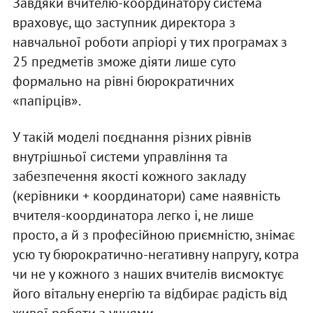
Завдяки вчителю-координатору система
враховує, що заступник директора з
навчальної роботи апріорі у тих програмах з
25 предметів зможе діяти лише суто
формально на рівні бюрократичних
«папірців».
У такій моделі поєднання різних рівнів
внутрішньої системи управління та
забезпечення якості кожного закладу
(керівники + координатори) саме наявність
вчителя-координатора легко і, не лише
просто, а й з професійною приємністю, знімає
усю ту бюрократично-негативну напругу, котра
чи не у кожного з наших вчителів висмоктує
його вітальну енергію та відбирає радість від
живої роботи з учнями.