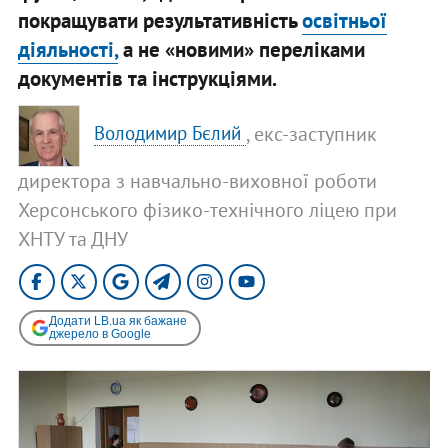
покращувати результативність
освітньої
діяльності,
а не «новими» переліками
документів та інструкціями.
, екс-заступник
Володимир Бєлий
директора з навчально-виховної роботи
Херсонського фізико-технічного ліцею при
ХНТУ та ДНУ
Додати LB.ua як бажане
джерело в Google