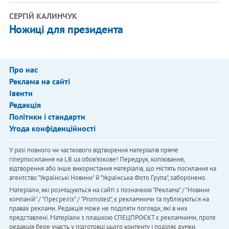
СЕРГІЙ КАЛИНЧУК
Ножиці для президента
Про нас
Реклама на сайті
Івенти
Редакція
Політики і стандарти
Угода конфіденційності
У разі повного чи часткового відтворення матеріалів пряме
гіперпосилання на LB.ua обов'язкове! Передрук, копіювання,
відтворення або інше використання матеріалів, що містять посилання на
агентство "Українськi Новини" й "Українська Фото Група", заборонено.
Матеріали, які розміщуються на сайті з позначкою "Реклама" / "Новини
компаній" / "Пресреліз" / "Promoted", є рекламними та публікуються на
правах реклами. Редакція може не поділяти погляди, які в них
представлені. Матеріали з плашкою СПЕЦПРОЄКТ є рекламними, проте
редакція бере участь у підготовці цього контенту і поділяє думки,