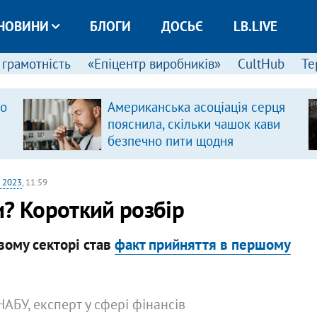
НОВИНИ
БЛОГИ
ДОСЬЄ
LB.LIVE
 грамотність
«Епіцентр виробників»
CultHub
Те
ро
Американська асоціація серця
пояснила, скільки чашок кави
безпечно пити щодня
 2023
, 11:59
и? Короткий розбір
вому секторі став
факт прийняття в першому
НАБУ, експерт у сфері фінансів