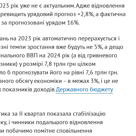
023 рік уже не є актуальним. Адже відновлення
еревищить урядовий прогноз +2,8%, а фактична
 за прогнозовані урядом 16%.
ань на 2023 рік автоматично перерахується і
озні темпи зростання вже будуть не 5%, а дещо
ального ВВП на 2024 рік (а від гривневого
ники) у розмірі 7,8 трлн грн цілком
о б прогнозувати його на рівні 7,6 трлн грн.
ного обсягу економіки – в межах 3%, і це не
 показників доходів
Державного бюджету
тика за ІІ квартал показала стабілізацію
оку, і чинники подальшого відновлення
 ми побачимо помітне сповільнення