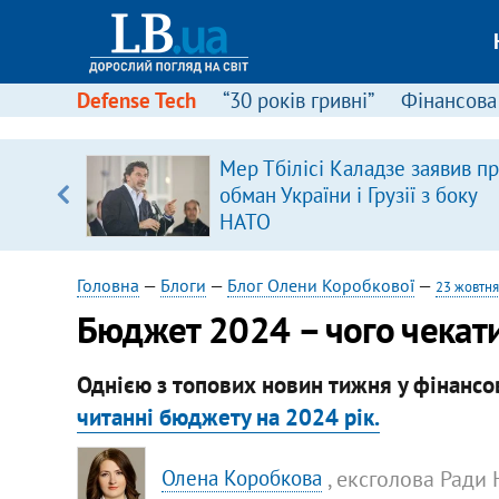
Defense Tech
“30 років гривні”
Фінансова
щодо
Мер Тбілісі Каладзе заявив п
 у
обман України і Грузії з боку
ої ходи
НАТО
Головна
—
Блоги
—
Блог Олени Коробкової
—
23 жовтня
Бюджет 2024 – чого чекат
Однією з топових новин тижня у фінансо
читанні бюджету на 2024 рік.
, ексголова Ради 
Олена Коробкова