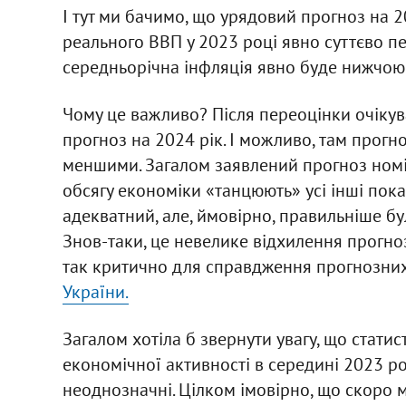
І тут ми бачимо, що урядовий прогноз на 2
реального ВВП у 2023 році явно суттєво п
середньорічна інфляція явно буде нижчою
Чому це важливо? Після переоцінки очікув
прогноз на 2024 рік. І можливо, там прогн
меншими. Загалом заявлений прогноз номін
обсягу економіки «танцюють» усі інші показ
адекватний, але, ймовірно, правильніше бул
Знов-таки, це невелике відхилення прогноз
так критично для справдження прогнозних
України.
Загалом хотіла б звернути увагу, що статис
економічної активності в середині 2023 р
неоднозначні. Цілком імовірно, що скоро