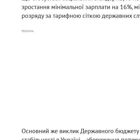
зростання мінімальної зарплати на 16%, мі
розряду за тарифною сіткою державних сл
РЕКЛАМА
Основний же виклик Державного бюджету на
стабільності в Україні – збереження потуж