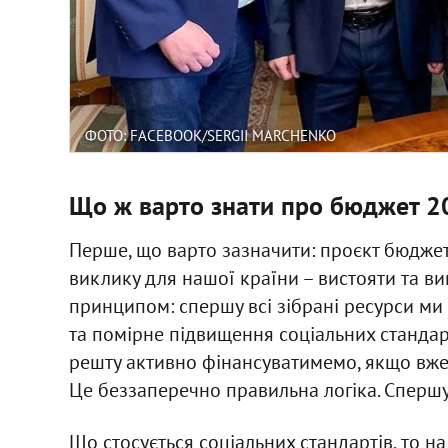
ФОТО: FACEBOOK/SERGII MARCHENKO
Що ж варто знати про бюджет 2
Перше, що варто зазначити: проєкт бюджет
виклику для нашої країни – вистояти та в
принципом: спершу всі зібрані ресурси м
та помірне підвищення соціальних стандарт
решту активно фінансуватимемо, якщо вже 
Це беззаперечно правильна логіка. Спершу 
Що стосується соціальних стандартів, то н