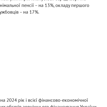
німальної пенсії – на 13%, окладу першого
ужбовців – на 17%.
 2024 рік і всієї фінансово-економічної
них обсягів зовнішнього фінансування України.