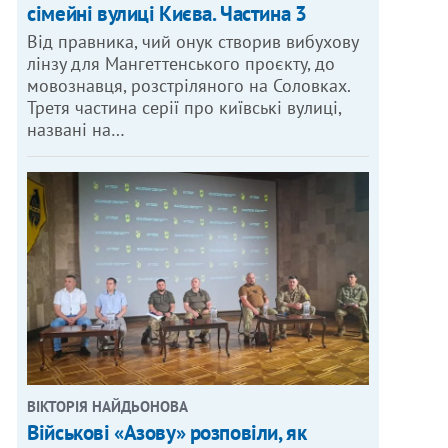
сімейні вулиці Києва. Частина 3
Від правника, чий онук створив вибухову
лінзу для Мангеттенського проєкту, до
мовознавця, розстріляного на Соловках.
Третя частина серії про київські вулиці,
названі на…
ВІКТОРІЯ НАЙДЬОНОВА
Військові «Азову» розповіли, як