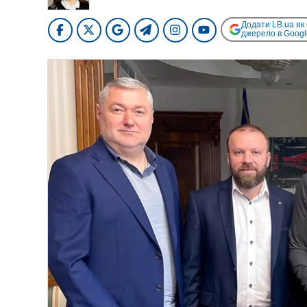
Додати LB.ua як
джерело в Googl