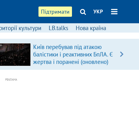
Підтримати
УКР
риторії культури
LB.talks
Нова країна
Київ перебував під атакою
балістики і реактивних БпЛА. Є
жертва і поранені (оновлено)
РЕКЛАМА