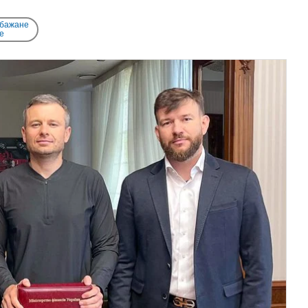
 бажане
e