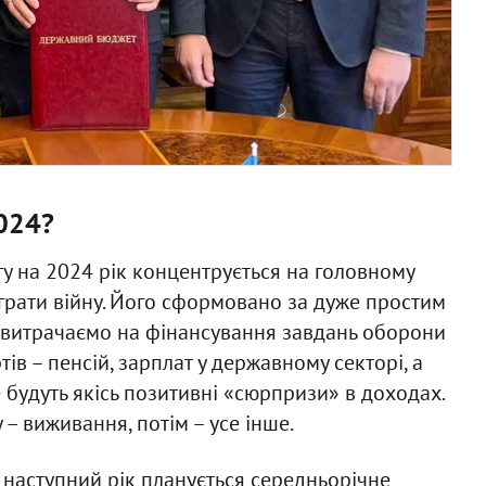
024?
у на 2024 рік концентрується на головному
играти війну. Його сформовано за дуже простим
и витрачаємо на фінансування завдань оборони
ів – пенсій, зарплат у державному секторі, а
будуть якісь позитивні «cюрпризи» в доходах.
– виживання, потім – усе інше.
а наступний рік планується середньорічне