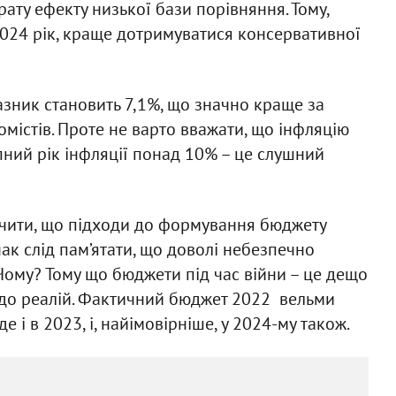
ату ефекту низької бази порівняння. Тому,
024 рік, краще дотримуватися консервативної
оказник становить 7,1%, що значно краще за
містів. Проте не варто вважати, що інфляцію
ний рік інфляції понад 10% – це слушний
ачити, що підходи до формування бюджету
ак слід пам’ятати, що доволі небезпечно
Чому? Тому що бюджети під час війни – це дещо
 до реалій. Фактичний бюджет 2022 вельми
е і в 2023, і, найімовірніше, у 2024-му також.