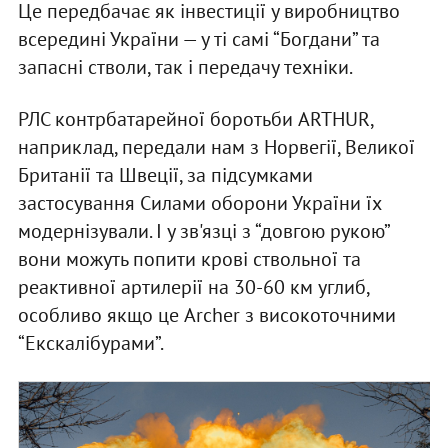
Це передбачає як інвестиції у виробництво
всередині України — у ті самі “Богдани” та
запасні стволи, так і передачу техніки.
РЛС контрбатарейної боротьби ARTHUR,
наприклад, передали нам з Норвегії, Великої
Британії та Швеції, за підсумками
застосування Силами оборони України їх
модернізували. І у зв'язці з “довгою рукою”
вони можуть попити крові ствольної та
реактивної артилерії на 30-60 км углиб,
особливо якщо це Archer з високоточними
“Екскалібурами”.