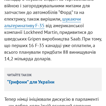
війною і загороджувальними митами для
запчастин до автомобілів “Форд” та на
електрику, також вирішили,
шукаючи
альтеринативу F-35
від американської
компанії Lockheed Martin, придивитися до
шведських Gripen виробництва Saab. При тому,
що перших 16 F-35 канадці уже оплатили, а
всього планували придбати 88 винищувачів
14,2 мільярда доларів.
ЧИТАЙТЕ ТАКОЖ
“Грифони” для України
Тепер німці ініціювали дискусію в парламенті
— чи добре, коли їхній основний союзник