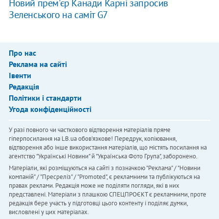
Новий прем'єр Канади Карні запросив
Зеленського на саміт G7
Про нас
Реклама на сайті
Івенти
Редакція
Політики і стандарти
Угода конфіденційності
У разі повного чи часткового відтворення матеріалів пряме
гіперпосилання на LB.ua обов'язкове! Передрук, копіювання,
відтворення або інше використання матеріалів, що містять посилання на
агентство "Українськi Новини" й "Українська Фото Група", заборонено.
Матеріали, які розміщуються на сайті з позначкою "Реклама" / "Новини
компаній" / "Пресреліз" / "Promoted", є рекламними та публікуються на
правах реклами. Редакція може не поділяти погляди, які в них
представлені. Матеріали з плашкою СПЕЦПРОЄКТ є рекламними, проте
редакція бере участь у підготовці цього контенту і поділяє думки,
висловлені у цих матеріалах.