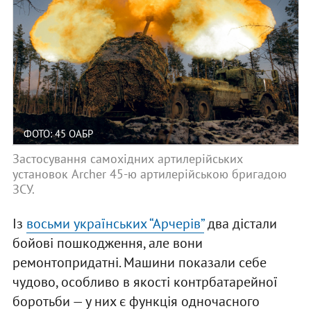
ФОТО: 45 ОАБР
Застосування самохідних артилерійських
установок Archer 45-ю артилерійською бригадою
ЗСУ.
Із
восьми українських “Арчерів”
два дістали
бойові пошкодження, але вони
ремонтопридатні. Машини показали себе
чудово, особливо в якості контрбатарейної
боротьби — у них є функція одночасного