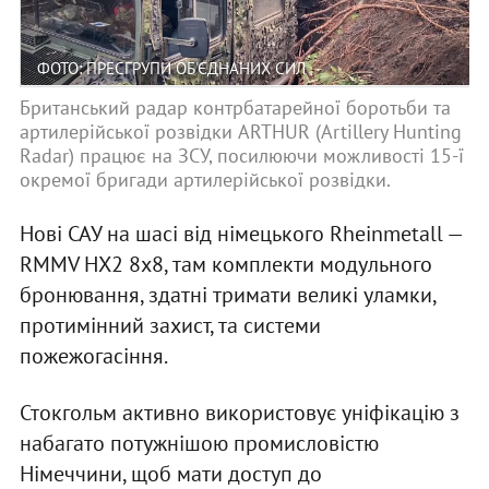
ФОТО: ПРЕСГРУПИ ОБ'ЄДНАНИХ СИЛ
Британський радар контрбатарейної боротьби та
артилерійської розвідки ARTHUR (Artillery Hunting
Radar) працює на ЗСУ, посилюючи можливості 15-ї
окремої бригади артилерійської розвідки.
Нові САУ на шасі від німецького Rheinmetall —
RMMV HX2 8x8, там комплекти модульного
бронювання, здатні тримати великі уламки,
протимінний захист, та системи
пожежогасіння.
Стокгольм активно використовує уніфікацію з
набагато потужнішою промисловістю
Німеччини, щоб мати доступ до