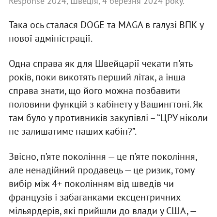
Response 2024, Швеція, 4 березня 2024 року.
Така ось сталася DOGE та MAGA в галузі ВПК у
нової адміністрації.
Одна справа як для Швейцарії чекати п'ять
років, поки викотять перший літак, а інша
справа знати, що його можна позбавити
половини функцій з кабінету у Вашингтоні. Як
там було у противників закупівлі – “ЦРУ ніколи
не залишатиме наших кабін?”.
Звісно, п’яте покоління — це п’яте покоління,
але ненадійний продавець — це ризик, тому
вибір між 4+ поколінням від шведів чи
французів і забаганками ексцентричних
мільярдерів, які прийшли до влади у США, —