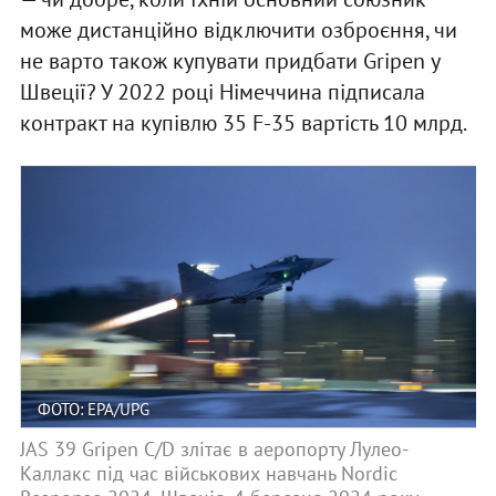
може дистанційно відключити озброєння, чи
не варто також купувати придбати Gripen у
Швеції? У 2022 році Німеччина підписала
контракт на купівлю 35 F-35 вартість 10 млрд.
ФОТО: EPA/UPG
JAS 39 Gripen C/D злітає в аеропорту Лулео-
Каллакс під час військових навчань Nordic