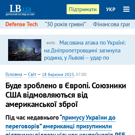
Підтримати
УКР
Defense Tech
“30 років гривні”
Фінансова грамо
Масована атака по Україні:
ФОТО
на Дніпропетровщині загинула
родина, у Львові – удар по
багатоповерхівках
(доповнюється)
Головна
—
Світ
—
18 березня 2025
, 07:00
Буде зроблено в Європі. Союзники
США відмовляються від
американської зброї
Під час недавнього “
примусу України до
переговорів
”
американці призупинили
підтримку відразу кількох контейнерів РЕБ