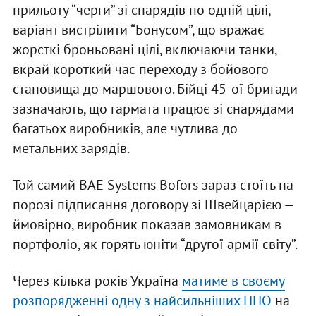
прильоту “черги” зі снарядів по одній цілі,
варіант вистрілити “Бонусом”, що вражає
жорсткі броньовані цілі, включаючи танки,
вкрай короткий час переходу з бойового
становища до маршового. Бійці 45-ої бригади
зазначають, що гармата працює зі снарядами
багатьох виробників, але чутлива до
метальних зарядів.
Той самий BAE Systems Bofors зараз стоїть на
порозі підписання договору зі Швейцарією —
ймовірно, виробник показав замовникам в
портфоліо, як горять юніти “другої армії світу”.
Через кілька років Україна
матиме в своєму
розпорядженні одну з найсильніших ППО
на