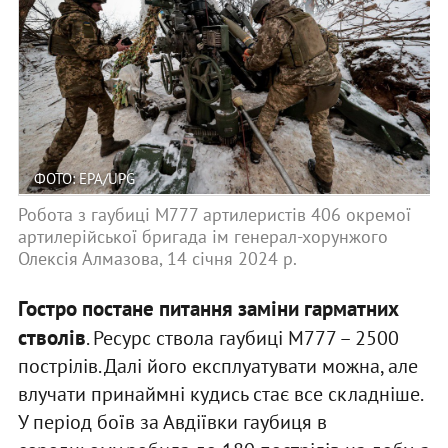
ФОТО: EPA/UPG
Робота з гаубиці М777 артилеристів 406 окремої
артилерійської бригада ім генерал-хорунжого
Олексія Алмазова, 14 січня 2024 р.
Гостро постане питання заміни гарматних
стволів
. Ресурс ствола гаубиці М777 – 2500
пострілів. Далі його експлуатувати можна, але
влучати принаймні кудись стає все складніше.
У період боїв за Авдіївки гаубиця в