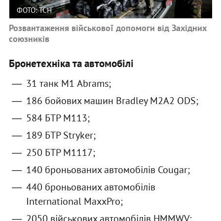
ФОТО: ТСН
Розвантаження військової допомоги від Західних
союзників
Бронетехніка та автомобілі
31 танк М1 Abrams;
186 бойових машин Bradley M2A2 ODS;
584 БТР М113;
189 БТР Stryker;
250 БТР M1117;
140 броньованих автомобілів Cougar;
440 броньованих автомобілів
International MaxxPro;
2050 військових автомобілів HMMWV;