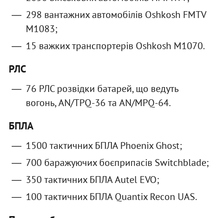
298 вантажних автомобілів Oshkosh FMTV
M1083;
15 важких транспортерів Oshkosh M1070.
РЛС
76 РЛС розвідки батарей, що ведуть
вогонь, AN/TPQ-36 та AN/MPQ-64.
БПЛА
1500 тактичних БПЛА Phoenix Ghost;
700 баражуючих боєприпасів Switchblade;
350 тактичних БПЛА Autel EVO;
100 тактичних БПЛА Quantix Recon UAS.