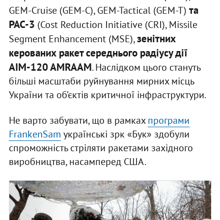
та
GEM-Cruise (GEM-C), GEM-Tactical (GEM-T)
PAC-3
(Cost Reduction Initiative (CRI), Missile
зенітних
Segment Enhancement (MSE),
керованих ракет середнього радіусу дії
AIM-120 AMRAAM
. Наслідком цього стануть
більші масштаби руйнування мирних місць
України та об’єктів критичної інфраструктури.
Не варто забувати, що в рамках
програми
FrankenSam
українські зрк «Бук» здобули
спроможність стріляти ракетами західного
виробництва, насамперед США.