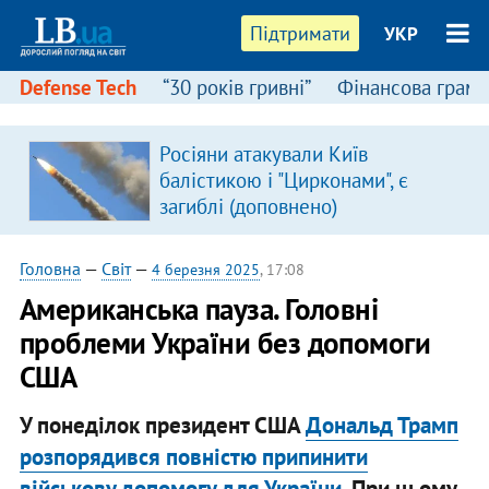
Підтримати
УКР
Defense Tech
“30 років гривні”
Фінансова грамо
Росіяни атакували Київ
балістикою і "Цирконами", є
загиблі (доповнено)
Головна
—
Світ
—
4 березня 2025
, 17:08
​Американська пауза. Головні
проблеми України без допомоги
США
У понеділок президент США
Дональд Трамп
розпорядився повністю припинити
військову допомогу для України
. При цьому