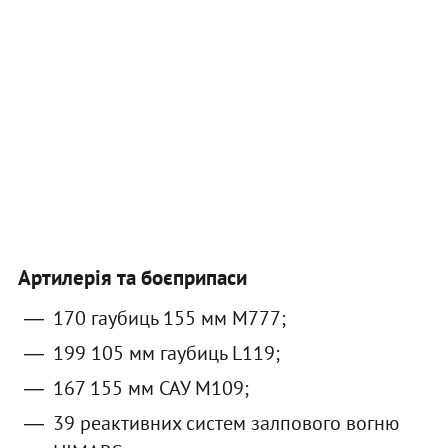
Артилерія та боєприпаси
170 гаубиць 155 мм М777;
199 105 мм гаубиць L119;
167 155 мм САУ М109;
39 реактивних систем залпового вогню