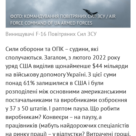
ФОТО: КОМАНДУВАННЯ ПОВІТРЯНИХ СИЛ ЗСУ / AIR
FORCE COMMAND OF UA ARMED FORCES
Винищувачі F-16 Повітряних Сил ЗСУ
Сили оборони та ОПК – судини, які
сполучаються. Загалом, з лютого 2022 року
уряд США виділив щонайменше $44 мільярди
на військову допомогу Україні. З цієї суми
понад 61% залишилися в США і були
розподілені між основними американськими
постачальниками та виробниками озброєння
у 37 з 50 штатів. І раптом пауза. Що робити
виробникам? Конвеєри – на паузу, а
працівників (мабуть найдорожчих спеціалістів
на ринку праці) – у відпустки? Витрачені гроші,