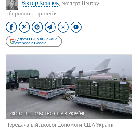
Віктор Кевлюк
, експерт Центру
оборонних стратегій
Додати LB.ua як бажане
джерело в Google
ФОТО: ПОСОЛЬСТВО США В УКРАЇНІ
Передача військової допомоги США Україні