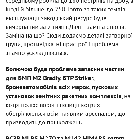
середньому робила до 180 пострілів на добу, а
іноді й більше, до 250. Тобто за таких темпів
експлуатації заводський ресурс буде
вичерпаний за 2 тижні. Далі – заміна ствола.
Заміна на що? Сюди додаємо деталі затворної
групи, противідкатні пристрої і проблема
значно ускладнюється.
Болючою буде проблема запасних частин
для БМП M2 Bradly, БТР Striker,
бронеавтомобілів всіх марок, пускових
установок зенітних ракетних комплексів
, на
котрі полює ворог і позиції котрих
обстрілюються всім наявним арсеналом, що
призводить до пошкоджень.
РСЗВ MLRS M270 та M142 HIMARS сядуть