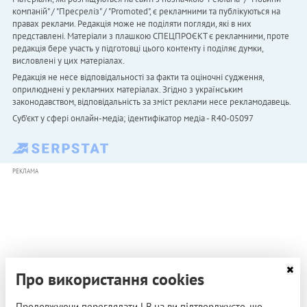
компаній" / "Пресреліз" / "Promoted", є рекламними та публікуються на
правах реклами. Редакція може не поділяти погляди, які в них
представлені. Матеріали з плашкою СПЕЦПРОЄКТ є рекламними, проте
редакція бере участь у підготовці цього контенту і поділяє думки,
висловлені у цих матеріалах.
Редакція не несе відповідальності за факти та оціночні судження,
оприлюднені у рекламних матеріалах. Згідно з українським
законодавством, відповідальність за зміст реклами несе рекламодавець.
Cуб'єкт у сфері онлайн-медіа; ідентифікатор медіа - R40-05097
РЕКЛАМА
Про використання cookies
Продовжуючи переглядати LB.ua ви підтверджуєте, що