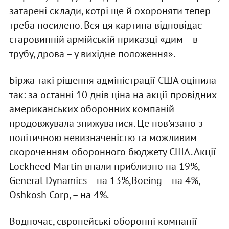
затарені склади, котрі ще й охороняти тепер
треба посилено. Вся ця картина відповідає
старовинній армійській приказці «дим – в
трубу, дрова – у вихідне положення».
Біржа такі рішення адміністрації США оцінила
так: за останні 10 днів ціна на акції провідних
американських оборонних компаній
продовжувала знижуватися. Це пов'язано з
політичною невизначеністю та можливим
скороченням оборонного бюджету США. Акції
Lockheed Martin впали приблизно на 19%,
General Dynamics – на 13%,Boeing – на 4%,
Oshkosh Corp, – на 4%.
Водночас, європейські оборонні компанії