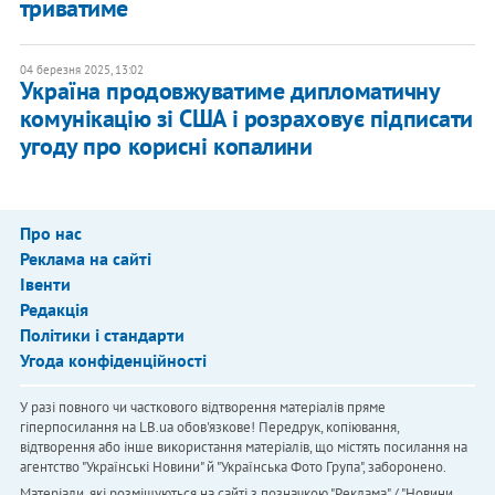
триватиме
04 березня 2025, 13:02
Україна продовжуватиме дипломатичну
комунікацію зі США і розраховує підписати
угоду про корисні копалини
Про нас
Реклама на сайті
Івенти
Редакція
Політики і стандарти
Угода конфіденційності
У разі повного чи часткового відтворення матеріалів пряме
гіперпосилання на LB.ua обов'язкове! Передрук, копіювання,
відтворення або інше використання матеріалів, що містять посилання на
агентство "Українськi Новини" й "Українська Фото Група", заборонено.
Матеріали, які розміщуються на сайті з позначкою "Реклама" / "Новини