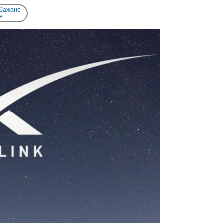
 бажане
e