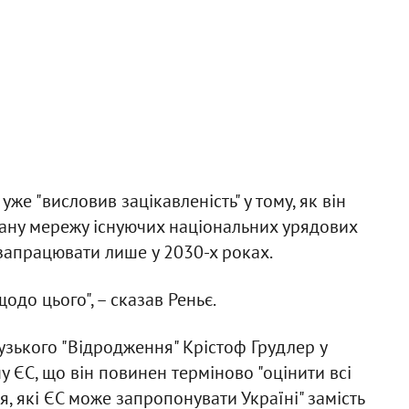
уже "висловив зацікавленість" у тому, як він
ану мережу існуючих національних урядових
є запрацювати лише у 2030-х роках.
одо цього", – сказав Реньє.
зького "Відродження" Крістоф Грудлер у
 ЄС, що він повинен терміново "оцінити всі
, які ЄС може запропонувати Україні" замість