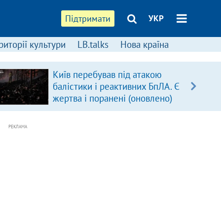
Підтримати
УКР
риторії культури
LB.talks
Нова країна
Київ перебував під атакою
балістики і реактивних БпЛА. Є
жертва і поранені (оновлено)
РЕКЛАМА