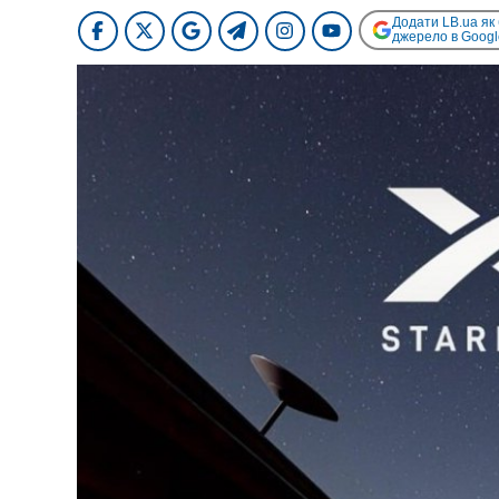
Додати LB.ua як
джерело в Googl