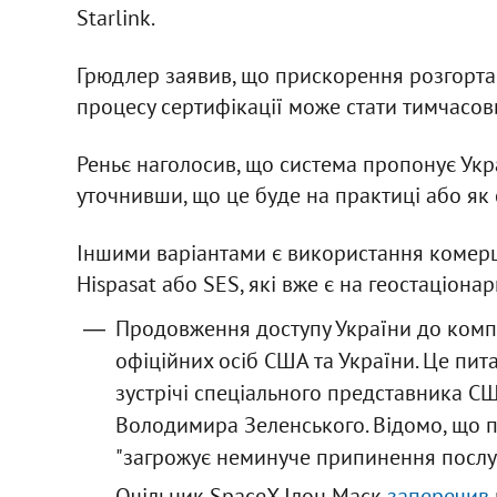
Starlink.
Грюдлер заявив, що прискорення розгорта
процесу сертифікації може стати тимчасов
Реньє наголосив, що система пропонує Укра
уточнивши, що це буде на практиці або як
Іншими варіантами є використання комерці
Hispasat або SES, які вже є на геостаціона
Продовження доступу України до компан
офіційних осіб США та України. Це пит
зустрічі спеціального представника СШ
Володимира Зеленського. Відомо, що пі
"загрожує неминуче припинення послуг
Очільник SpaceX Ілон Маск
заперечив