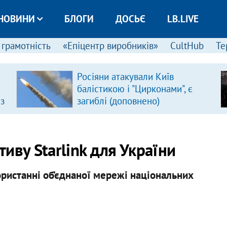
НОВИНИ
БЛОГИ
ДОСЬЄ
LB.LIVE
 грамотність
«Епіцентр виробників»
CultHub
Те
Росіяни атакували Київ
балістикою і "Цирконами", є
 з
загиблі (доповнено)
тиву Starlink для України
користанні об’єднаної мережі національних