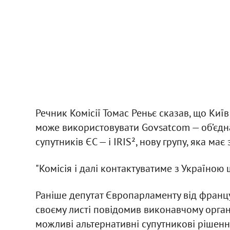
Речник Комісії Томас Реньє сказав, що Київ 
може використовувати Govsatcom — об’єдн
супутників ЄС — і IRIS², нову групу, яка ма
"Комісія і далі контактуватиме з Україною щ
Раніше депутат Європарламенту від францу
своєму листі повідомив виконавчому органу
можливі альтернативні супутникові рішення