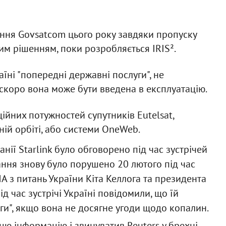
ння Govsatcom цього року завдяки пропуску
им рішенням, поки розробляється IRIS².
їні "попередні державні послуги", не
 скоро вона може бути введена в експлуатацію.
йних потужностей супутників Eutelsat,
рній орбіті, або системи OneWeb.
ії Starlink було обговорено під час зустрічей
ання знову було порушено 20 лютого під час
А з питань України Кіта Келлога та президента
д час зустрічі Україні повідомили, що їй
и", якщо вона не досягне угоди щодо копалин.
цю інформацію і звинуватив Reuters у брехні.