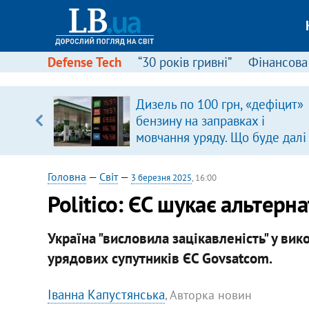
Defense Tech
“30 років гривні”
Фінансова
щодо
Дизель по 100 грн, «дефіцит»
 у
бензину на заправках і
ої ходи
мовчання уряду. Що буде далі
цінами на пальне?
Головна
—
Світ
—
3 березня 2025
, 16:00
Politico: ЄС шукає альтерна
Україна "висловила зацікавленість" у ви
урядових супутників ЄС Govsatcom.
Іванна Капустянська
, Авторка новин