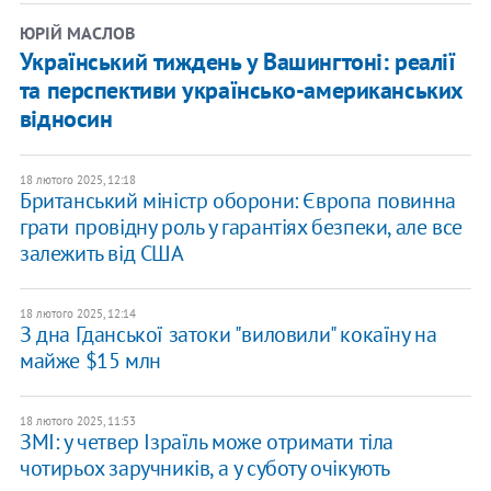
ЮРІЙ МАСЛОВ
Український тиждень у Вашингтоні: реалії
та перспективи українсько-американських
відносин
18 лютого 2025, 12:18
Британський міністр оборони: Європа повинна
грати провідну роль у гарантіях безпеки, але все
залежить від США
18 лютого 2025, 12:14
З дна Гданської затоки "виловили" кокаїну на
майже $15 млн
18 лютого 2025, 11:53
ЗМІ: у четвер Ізраїль може отримати тіла
чотирьох заручників, а у суботу очікують