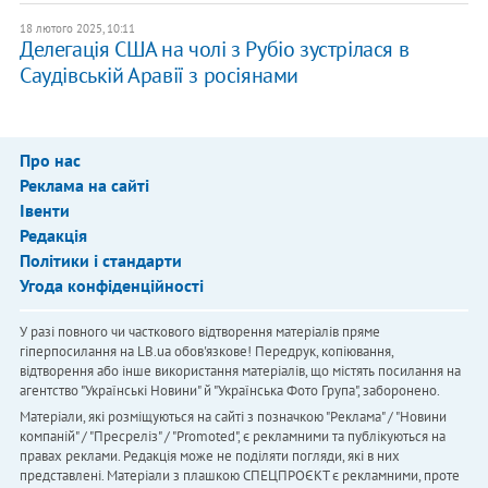
18 лютого 2025, 10:11
Делегація США на чолі з Рубіо зустрілася в
Саудівській Аравії з росіянами
Про нас
Реклама на сайті
Івенти
Редакція
Політики і стандарти
Угода конфіденційності
У разі повного чи часткового відтворення матеріалів пряме
гіперпосилання на LB.ua обов'язкове! Передрук, копіювання,
відтворення або інше використання матеріалів, що містять посилання на
агентство "Українськi Новини" й "Українська Фото Група", заборонено.
Матеріали, які розміщуються на сайті з позначкою "Реклама" / "Новини
компаній" / "Пресреліз" / "Promoted", є рекламними та публікуються на
правах реклами. Редакція може не поділяти погляди, які в них
представлені. Матеріали з плашкою СПЕЦПРОЄКТ є рекламними, проте