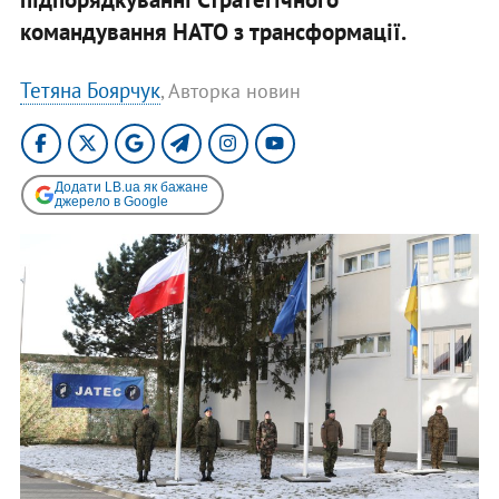
командування НАТО з трансформації.
Тетяна Боярчук
, Авторка новин
Додати LB.ua як бажане
джерело в Google