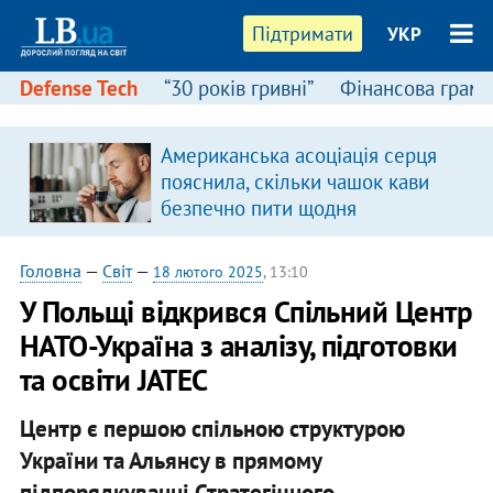
Підтримати
УКР
Defense Tech
“30 років гривні”
Фінансова грамо
Американська асоціація серця
пояснила, скільки чашок кави
безпечно пити щодня
Головна
—
Світ
—
18 лютого 2025
, 13:10
У Польщі відкрився Спільний Центр
НАТО-Україна з аналізу, підготовки
та освіти JATEC
Центр є першою спільною структурою
України та Альянсу в прямому
підпорядкуванні Стратегічного