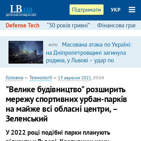
Підтримати
УКР
Defense Tech
“30 років гривні”
Фінансова грамо
Масована атака по Україні:
ФОТО
на Дніпропетровщині загинула
родина, у Львові – удар по
багатоповерхівках
(доповнюється)
Головна
—
Технології
—
13 вересня 2021
, 09:04
"Велике будівництво" розширить
мережу спортивних урбан-парків
на майже всі обласні центри, –
Зеленський
У 2022 році подібні парки планують