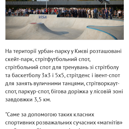
На території урбан-парку у Києві розташовані
скейт-парк, стрітфутбольний спот,
стрітбольний спот для тренувань зі стрітболу
та баскетболу 3х3 і 5х5, стрітденс і івент-спот
для занять вуличними танцями, стрітворкаут-
спот, паркур-спот, бігова доріжка у лісовій зоні
завдовжки 3,5 км.
"Саме за допомогою таких класних
спортивних розважальних сучасних «магнітів»