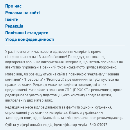
Про нас
Реклама на сайті
Івенти
Редакція
Політики і стандарти
Угода конфіденційності
У разі повного чи часткового відтворення матеріалів пряме
гіперпосилання на LB.ua обов'язкове! Передрук, копіювання,
відтворення або інше використання матеріалів, що містять посилання на
агентство "Українськi Новини" й "Українська Фото Група", заборонено.
Матеріали, які розміщуються на сайті з позначкою "Реклама" / "Новини
компаній" / "Пресреліз" / "Promoted", є рекламними та публікуються на
правах реклами. Редакція може не поділяти погляди, які в них
представлені. Матеріали з плашкою СПЕЦПРОЄКТ є рекламними, проте
редакція бере участь у підготовці цього контенту і поділяє думки,
висловлені у цих матеріалах.
Редакція не несе відповідальності за факти та оціночні судження,
оприлюднені у рекламних матеріалах. Згідно з українським
законодавством, відповідальність за зміст реклами несе рекламодавець.
Cуб'єкт у сфері онлайн-медіа; ідентифікатор медіа - R40-05097