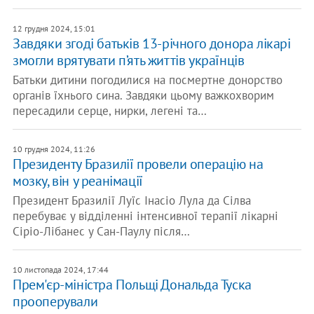
12 грудня 2024, 15:01
Завдяки згоді батьків 13-річного донора лікарі
змогли врятувати п’ять життів українців
Батьки дитини погодилися на посмертне донорство
органів їхнього сина. Завдяки цьому важкохворим
пересадили серце, нирки, легені та…
10 грудня 2024, 11:26
Президенту Бразилії провели операцію на
мозку, він у реанімації
Президент Бразилії Луїс Інасіо Лула да Сілва
перебуває у відділенні інтенсивної терапії лікарні
Сіріо-Лібанес у Сан-Паулу після…
10 листопада 2024, 17:44
Прем'єр-міністра Польщі Дональда Туска
прооперували