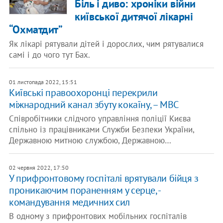
Біль і диво: хроніки війни
київської дитячої лікарні
“Охматдит”
Як лікарі рятували дітей і дорослих, чим рятувалися
самі і до чого тут Бах.
01 листопада 2022, 15:51
Київські правоохоронці перекрили
міжнародний канал збуту кокаїну, – МВС
Співробітники слідчого управління поліції Києва
спільно із працівниками Служби Безпеки України,
Державною митною службою, Державною…
02 червня 2022, 17:50
У прифронтовому госпіталі врятували бійця з
проникаючим пораненням у серце, -
командування медичних сил
В одному з прифронтових мобільних госпіталів