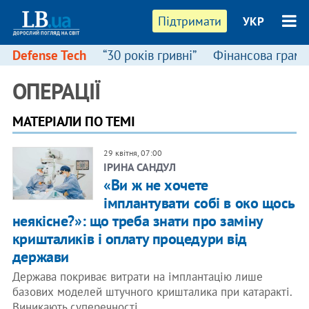
Підтримати
УКР
Defense Tech
“30 років гривні”
Фінансова грамо
ОПЕРАЦІЇ
МАТЕРІАЛИ ПО ТЕМІ
29 квітня, 07:00
ІРИНА САНДУЛ
«Ви ж не хочете
імплантувати собі в око щось
неякісне?»: що треба знати про заміну
кришталиків і оплату процедури від
держави
Держава покриває витрати на імплантацію лише
базових моделей штучного кришталика при катаракті.
Виникають суперечності…