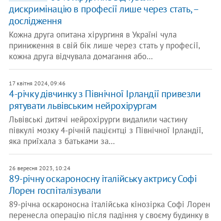
дискримінацію в професії лише через стать, –
дослідження
Кожна друга опитана хірургиня в Україні чула
приниження в свій бік лише через стать у професії,
кожна друга відчувала домагання або…
17 квітня 2024, 09:46
4-річку дівчинку з Північної Ірландії привезли
рятувати львівським нейрохірургам
Львівські дитячі нейрохірурги видалили частину
півкулі мозку 4-річній пацієнтці з Північної Ірландії,
яка приїхала з батьками за…
26 вересня 2023, 10:24
89-річну оскароносну італійську актрису Софі
Лорен госпіталізували
89-річна оскароносна італійська кінозірка Софі Лорен
перенесла операцію після падіння у своєму будинку в