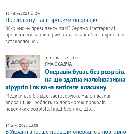
16 квітня 2025, 14:56
Президенту Італії зробили операцію
88-річному президенту Італії Серджо Маттареллі
провели операцію в римській лікарні Santo Spirito зі
встановлення…
01 квітня 2025, 11:00
ЯНА ОСАДЧА
Операція буває без розрізів:
на що здатна малоінвазивна
хірургія і як вона витісняє класичну
Медики все більше застосовують малоінвазивні
операції, які роблять за допомогою проколів,
невеликих розрізів, іноді без них. Що…
14 січня 2025, 13:08
​В Україні вперше провели операцію з повторної