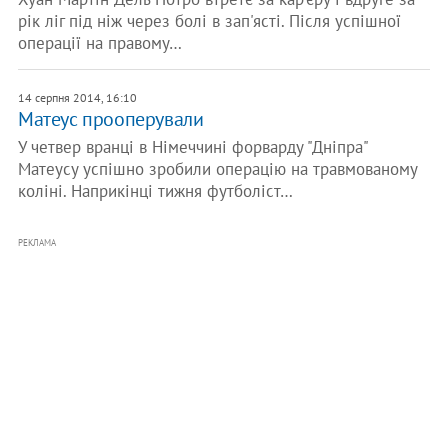
рік ліг під ніж через болі в зап'ясті. Після успішної
операції на правому…
14 серпня 2014, 16:10
Матеус прооперували
У четвер вранці в Німеччині форварду "Дніпра"
Матеусу успішно зробили операцію на травмованому
коліні. Наприкінці тижня футболіст…
РЕКЛАМА