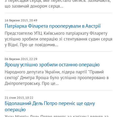
з пересадки серця, яке перестало битися. Зазначають,
що зазвичай донором серця…
16 березня 2015, 20:49
Патріарха Філарета прооперували в Австрії
Предстоятелю УПЦ Київського патріархату Філарету
успішно зробили операцію зі стентування судин серця
у Відні. Про це повідомив…
06 березня 2015, 22:29
Ярошу успішно зробили останню операцію
Народного депутата України, лідера партії "Правий
сектор" Дмитра Яроша було успішно прооперовано в
Дніпропетровську. Про це…
21 січня 2015, 10:22
Бідолашний Дель Потро переніс ще одну
операцію
Хуан Мартін Дель Потро втретє за кар'єру і вдруге за