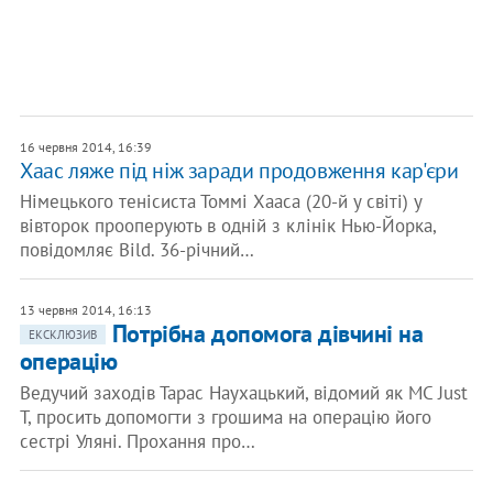
16 червня 2014, 16:39
Хаас ляже під ніж заради продовження кар'єри
Німецького тенісиста Томмі Хааса (20-й у світі) у
вівторок прооперують в одній з клінік Нью-Йорка,
повідомляє Bild. 36-річний…
13 червня 2014, 16:13
Потрібна допомога дівчині на
ЕКСКЛЮЗИВ
операцію
Ведучий заходів Тарас Наухацький, відомий як MC Just
T, просить допомогти з грошима на операцію його
сестрі Уляні. Прохання про…