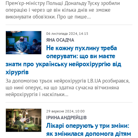
Прем'єр-міністру Польщі Дональду Туску зробили
операцію і через це він кілька днів не зможе
виконувати обов'язки. Про це пише…
06 листопада 2024, 14:15
ЯНА ОСАДЧА
Не кожну пухлину треба
оперувати: що ви маєте
знати про українську нейрохірургію від
хірургів
За допомогою трьох нейрохірургів LB.UA розбирався,
що нині оперує, на що здатна сучасна вітчизняна
нейрохірургія і наскільки…
29 вересня 2024, 10:00
ІРИНА АНДРЕЙЦІВ
Лікарі оперують у три зміни:
як змінилася допомога дітям