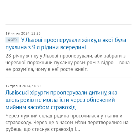
19 липня 2024, 12:23
У Львові прооперували жінку, в якої була
ФОТО
пухлина з 9 л рідини всередині
28-річну жінку у Львові прооперували, аби забрати з
черевної порожнини пухлину розміром з відро – вона
не розуміла, чому в неї росте живіт.
17 травня 2024, 10:55
Львівські хірурги прооперували дитину, яка
шість років не могла їсти через обпечений
мийним засобом стравохід
Через лужний склад рідина просочилася у тканини
стравоходу. Через це з часом м’язи перетворилися на
рубець, що стиснув стравохід і…