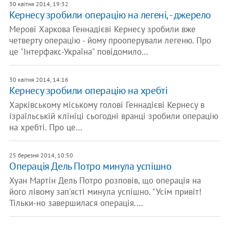
30 квітня 2014, 19:32
Кернесу зробили операцію на легені, - джерело
Мерові Харкова Геннадієві Кернесу зробили вже
четверту операцію - йому прооперували легеню. Про
це "Інтерфакс-Україна" повідомило…
30 квітня 2014, 14:16
Кернесу зробили операцію на хребті
Харківському міському голові Геннадієві Кернесу в
ізраїльській клініці сьогодні вранці зробили операцію
на хребті. Про це…
25 березня 2014, 10:50
Операція Дель Потро минула успішно
Хуан Мартін Дель Потро розповів, що операція на
його лівому зап'ясті минула успішно. "Усім привіт!
Тільки-но завершилася операція.…