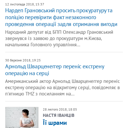
12 листопада 2018, 15:37
Нардеп Грановський просить прокуратуру та
поліцію перевірити факт незаконного
проведення операції задля отримання вигоди
Народний депутат від БПП Олександр Грановський
звернувся із заявою до прокуратури м.Києва,
начальника Головного управління…
30 березня 2018, 19:25
Арнольд Шварценеггер переніс екстрену
операцію на серці
Американський актор Арнольд Шварценеггер переніс
екстрену операцію на відкритому серці, повідомляє в
п'ятницю TMZ з посиланням на…
28 лютого 2018, 18:05
НАСТЯ ІВАНЦІВ
Її шрами