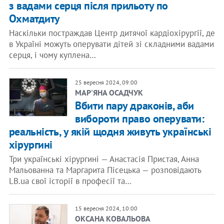
з вадами серця після прильоту по
Охматдиту
Наскільки постраждав Центр дитячої кардіохірургії, де
в Україні можуть оперувати дітей зі складними вадами
серця, і чому куплена…
25 вересня 2024, 09:00
МАР'ЯНА ОСАДЧУК
Вбити пару драконів, аби
вибороти право оперувати:
реальність, у якій щодня живуть українські
хірургині
Три українські хірургині — Анастасія Пристая, Анна
Мальованна та Маргарита Пісецька — розповідають
LB.ua свої історії в професії та…
15 вересня 2024, 10:00
ОКСАНА КОВАЛЬОВА