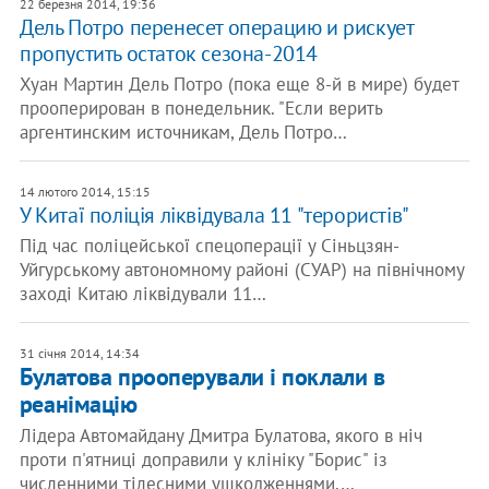
22 березня 2014, 19:36
Дель Потро перенесет операцию и рискует
пропустить остаток сезона-2014
Хуан Мартин Дель Потро (пока еще 8-й в мире) будет
прооперирован в понедельник. "Если верить
аргентинским источникам, Дель Потро…
14 лютого 2014, 15:15
У Китаї поліція ліквідувала 11 "терористів"
Під час поліцейської спецоперації у Сіньцзян-
Уйгурському автономному районі (СУАР) на північному
заході Китаю ліквідували 11…
31 січня 2014, 14:34
Булатова прооперували і поклали в
реанімацію
Лідера Автомайдану Дмитра Булатова, якого в ніч
проти п'ятниці доправили у клініку "Борис" із
численними тілесними ушкодженнями,…