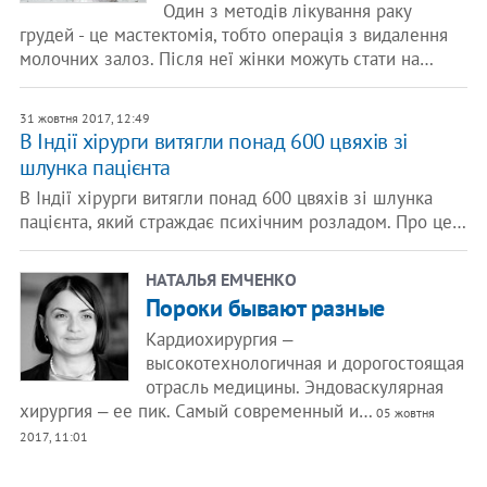
Один з методів лікування раку
грудей - це мастектомія, тобто операція з видалення
молочних залоз. Після неї жінки можуть стати на…
31 жовтня 2017, 12:49
В Індії хірурги витягли понад 600 цвяхів зі
шлунка пацієнта
В Індії хірурги витягли понад 600 цвяхів зі шлунка
пацієнта, який страждає психічним розладом. Про це…
НАТАЛЬЯ ЕМЧЕНКО
Пороки бывают разные
Кардиохирургия ‒
высокотехнологичная и дорогостоящая
отрасль медицины. Эндоваскулярная
хирургия ‒ ее пик. Самый современный и…
05 жовтня
2017, 11:01