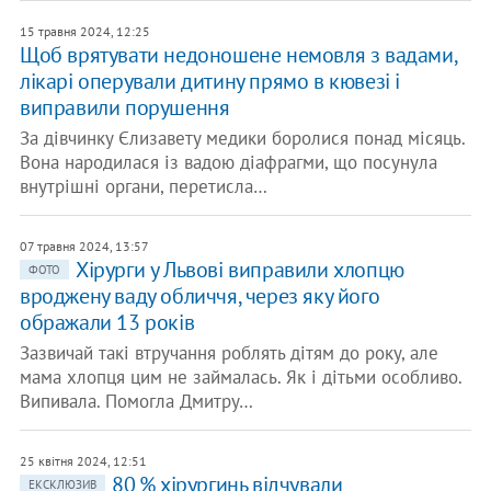
15 травня 2024, 12:25
Щоб врятувати недоношене немовля з вадами,
лікарі оперували дитину прямо в кювезі і
виправили порушення
За дівчинку Єлизавету медики боролися понад місяць.
Вона народилася із вадою діафрагми, що посунула
внутрішні органи, перетисла…
07 травня 2024, 13:57
Хірурги у Львові виправили хлопцю
ФОТО
вроджену ваду обличчя, через яку його
ображали 13 років
Зазвичай такі втручання роблять дітям до року, але
мама хлопця цим не займалась. Як і дітьми особливо.
Випивала. Помогла Дмитру…
25 квітня 2024, 12:51
80 % хірургинь відчували
ЕКСКЛЮЗИВ