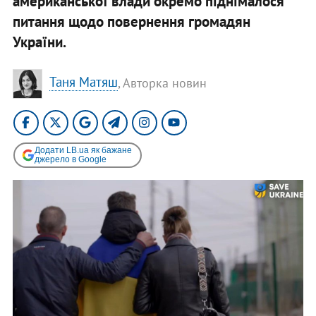
американської влади окремо піднімалося
питання щодо повернення громадян
України.
Таня Матяш
, Авторка новин
Додати LB.ua як бажане
джерело в Google