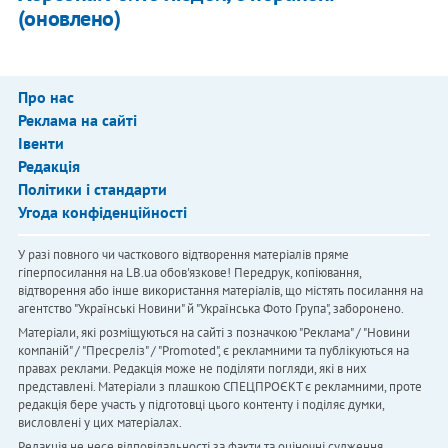
(оновлено)
Про нас
Реклама на сайті
Івенти
Редакція
Політики і стандарти
Угода конфіденційності
У разі повного чи часткового відтворення матеріалів пряме
гіперпосилання на LB.ua обов'язкове! Передрук, копіювання,
відтворення або інше використання матеріалів, що містять посилання на
агентство "Українськi Новини" й "Українська Фото Група", заборонено.
Матеріали, які розміщуються на сайті з позначкою "Реклама" / "Новини
компаній" / "Пресреліз" / "Promoted", є рекламними та публікуються на
правах реклами. Редакція може не поділяти погляди, які в них
представлені. Матеріали з плашкою СПЕЦПРОЄКТ є рекламними, проте
редакція бере участь у підготовці цього контенту і поділяє думки,
висловлені у цих матеріалах.
Редакція не несе відповідальності за факти та оціночні судження,