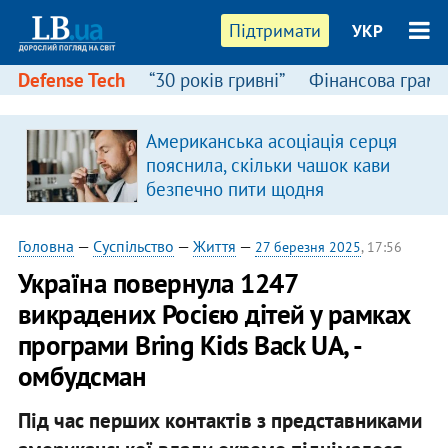
Підтримати
УКР
Defense Tech
“30 років гривні”
Фінансова грамо
Американська асоціація серця
я
пояснила, скільки чашок кави
безпечно пити щодня
Головна
—
Суспільство
—
Життя
—
27 березня 2025
, 17:56
​​Україна повернула 1247
викрадених Росією дітей у рамках
програми Bring Kids Back UA, -
омбудсман
Під час перших контактів з представниками