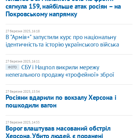
сягнула 159, найбільше атак росіян – на
Покровському напрямку
27 березня 2025, 16:18
​В "Армія+" запустили курс про національну
ідентичність та історію українського війська
27 березня 2025, 16:11
​СБУ і Нацпол викрили мережу
ФОТО
нелегального продажу «трофейної» зброї
27 березня 2025, 15:54
Росіяни вдарили по вокзалу Херсона і
пошкодили вагон
27 березня 2025, 14:55
Ворог влаштував масований обстріл
Херсона. Убито людей, є поранені