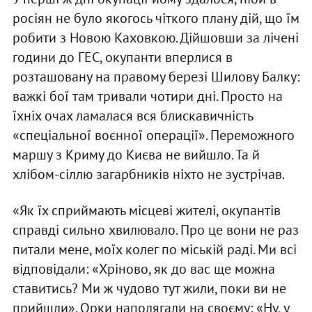
росіян не було якогось чіткого плану дій, що їм
робити з Новою Каховкою. Дійшовши за лічені
години до ГЕС, окупанти вперлися в
розташовану на правому березі Шилову Балку:
важкі бої там тривали чотири дні. Просто на
їхніх очах ламалася вся блискавичність
«спеціальної воєнної операції». Переможного
маршу з Криму до Києва не вийшло. Та й
хлібом-сіллю загарбників ніхто не зустрічав.
«Як їх сприймають місцеві жителі, окупантів
справді сильно хвилювало. Про це вони не раз
питали мене, моїх колег по міській раді. Ми всі
відповідали: «Хріново, як до вас ще можна
ставитись? Ми ж чудово тут жили, поки ви не
прийшли». Орки наполягали на своєму: «Ну, у