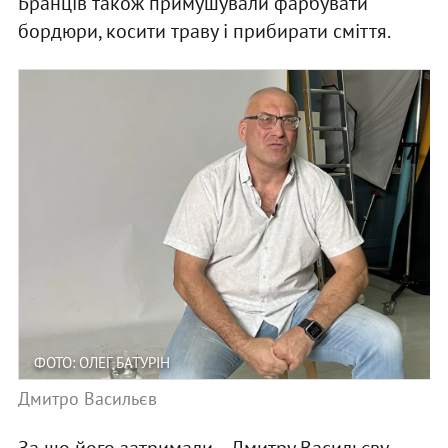
Бранців також примушували фарбувати
бордюри, косити траву і прибирати сміття.
ФОТО: ОЛЕГ БАТУРІН
Дмитро Васильєв
За що його затримали – Дмитру Васильєву