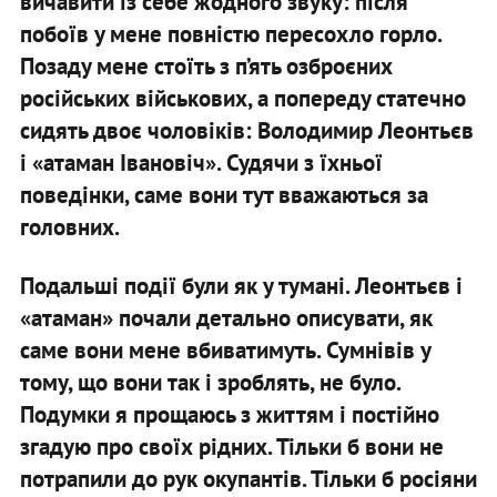
вичавити із себе жодного звуку: після
побоїв у мене повністю пересохло горло.
Позаду мене стоїть з п’ять озброєних
російських військових, а попереду статечно
сидять двоє чоловіків: Володимир Леонтьєв
і «атаман Івановіч». Судячи з їхньої
поведінки, саме вони тут вважаються за
головних.
Подальші події були як у тумані. Леонтьєв і
«атаман» почали детально описувати, як
саме вони мене вбиватимуть. Сумнівів у
тому, що вони так і зроблять, не було.
Подумки я прощаюсь з життям і постійно
згадую про своїх рідних. Тільки б вони не
потрапили до рук окупантів. Тільки б росіяни