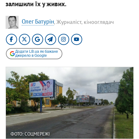
залишили їх у живих.
Олег Батурін
, Журналіст, кінооглядач
Додати LB.ua як бажане
джерело в Google
ФОТО: СОЦМЕРЕЖІ