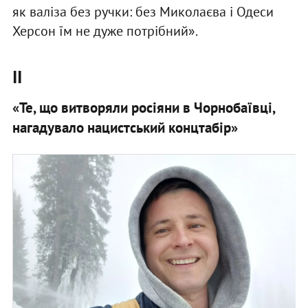
як валіза без ручки: без Миколаєва і Одеси
Херсон їм не дуже потрібний».
ІІ
«Те, що витворяли росіяни в Чорнобаївці,
нагадувало нацистський концтабір»