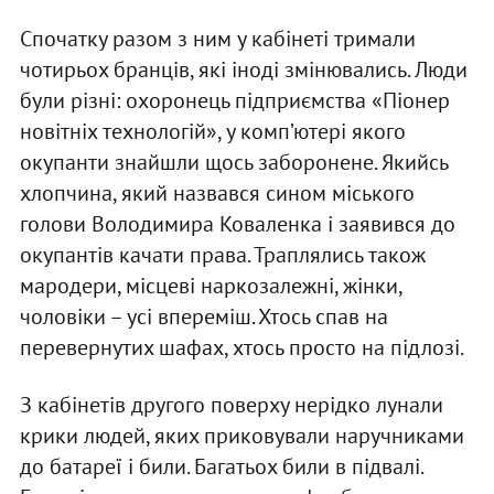
Спочатку разом з ним у кабінеті тримали
чотирьох бранців, які іноді змінювались. Люди
були різні: охоронець підприємства «Піонер
новітніх технологій», у комп’ютері якого
окупанти знайшли щось заборонене. Якийсь
хлопчина, який назвався сином міського
голови Володимира Коваленка і заявився до
окупантів качати права. Траплялись також
мародери, місцеві наркозалежні, жінки,
чоловіки – усі впереміш. Хтось спав на
перевернутих шафах, хтось просто на підлозі.
З кабінетів другого поверху нерідко лунали
крики людей, яких приковували наручниками
до батареї і били. Багатьох били в підвалі.