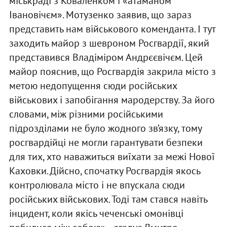
міськраді з Коваленком і «атаманом
Івановічєм». Мотузенко заявив, що зараз
представить нам військового коменданта. І тут
заходить майор з шевроном Росгвардії, який
представився Владіміром Андрєєвічєм. Цей
майор пояснив, що Росгвардія закрила місто з
метою недопущення сюди російських
військових і запобігання мародерству. За його
словами, між різними російськими
підрозділами не було жодного зв’язку, тому
росгвардійці не могли гарантувати безпеки
для тих, хто наважиться виїхати за межі Нової
Каховки. Дійсно, спочатку Росгвардія якось
контролювала місто і не впускала сюди
російських військових. Тоді там стався навіть
інцидент, коли якісь чеченські омонівці