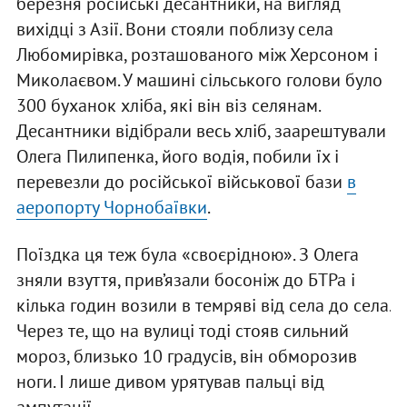
березня російські десантники, на вигляд
вихідці з Азії. Вони стояли поблизу села
Любомирівка, розташованого між Херсоном і
Миколаєвом. У машині сільського голови було
300 буханок хліба, які він віз селянам.
Десантники відібрали весь хліб, заарештували
Олега Пилипенка, його водія, побили їх і
перевезли до російської військової бази
в
аеропорту Чорнобаївки
.
Поїздка ця теж була «своєрідною». З Олега
зняли взуття, прив’язали босоніж до БТРа і
кілька годин возили в темряві від села до села.
Через те, що на вулиці тоді стояв сильний
мороз, близько 10 градусів, він обморозив
ноги. І лише дивом урятував пальці від
ампутації.