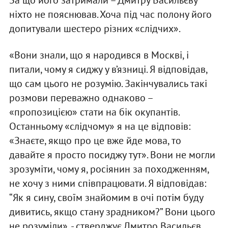
ніхто не пояснював. Хоча під час полону його
допитували шестеро різних «слідчих».
«Вони знали, що я народився в Москві, і
питали, чому я сиджу у в’язниці. Я відповідав,
що сам цього не розумію. Закінчувались такі
розмови переважно однаково –
«пропозицією» стати на бік окупантів.
Останньому «слідчому» я на це відповів:
«Знаєте, якщо про це вже йде мова, то
давайте я просто посиджу тут». Вони не могли
зрозуміти, чому я, росіянин за походженням,
не хочу з ними співпрацювати. Я відповідав:
“Як я сину, своїм знайомим в очі потім буду
дивитись, якщо стану зрадником?” Вони цього
не розуміли», - стверджує Дмитро Васильєв.