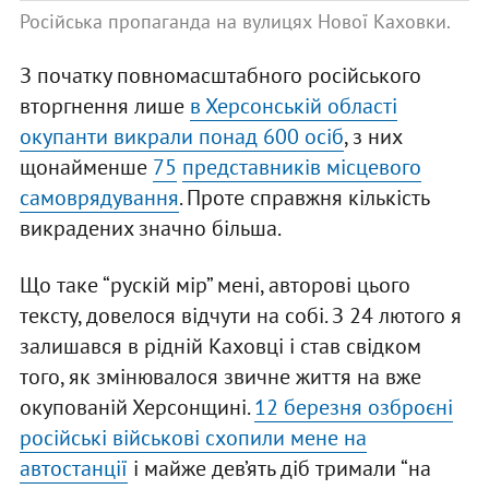
Російська пропаганда на вулицях Нової Каховки.
З початку повномасштабного російського
вторгнення лише
в Херсонській області
окупанти викрали понад 600 осіб
, з них
щонайменше
75
представників місцевого
самоврядування
. Проте справжня кількість
викрадених значно більша.
Що таке “рускій мір” мені, авторові цього
тексту, довелося відчути на собі. З 24 лютого я
залишався в рідній Каховці і став свідком
того, як змінювалося звичне життя на вже
окупованій Херсонщині.
12 березня озброєні
російські військові схопили мене на
автостанції
і майже дев’ять діб тримали “на