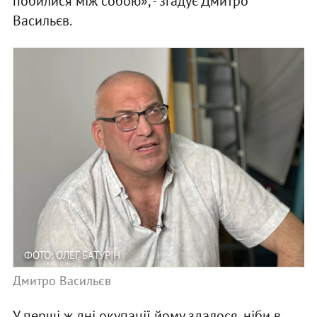
побилися між собою», - згадує Дмитро
Васильєв.
ФОТО: ОЛЕГ БАТУРІН
Дмитро Васильєв
У перші ж дні окупації йому здалося, ніби в