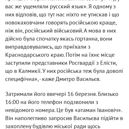
вас же ущемляли русский язык». Я одному з
них відповів, що тут нас ніхто не утискав і що
новокаховчани говорять російською краще,
ніж він, російський військовий. А мова в них
дійсно була спочатку якась гортанна, вони
виправдовувались, що приїхали з
Краснодарського краю. Потім на їхнє місце
заступили представники Росгвардії з Елісти,
що в Калмикії. У них російська теж була доволі
специфічна», - каже Дмитро Васильєв.
Затримали його ввечері 16 березня. Близько
16:00 на його телефон подзвонили з
невідомого номера. Це був «атаман Івановіч».
Він наполегливо запросив Васильєва підійти в
захоплену будівлю міської ради щось