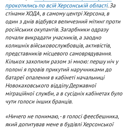
прокотились по всій Херсонській області
. За
стінами ХОДА, в самому центрі Херсона, в
один з днів відбувся величезний мітинг проти
російських окупантів. Загарбники одразу
почали викрадати учасників, а заодно
колишніх військовослужбовців, активістів,
представників місцевого самоврядування.
Кількох захопили разом зі мною: першу ніч у
полоні я провів прикутий наручниками до
батареї опалення в кабінеті начальниці
Новокаховського відділу Державної
міграційної служби, а в сусідніх кабінетах було
чути голоси інших бранців.
«Ничего не понимаю, - в голосі феесбешника,
який допитував мене в будівлі Херсонської