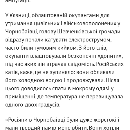
У в’язниці, облаштованій окупантами для
утримання цивільних і військовополонених у
Чорнобаївці, голову Шевченківської громади
відразу почали катувати електрострумом,
часто били гумовим кийком. З його слів,
окупанти влаштовували безконечні «допити»,
під час яких він втрачав свідомість. Російських
катів, каже, це не зупиняло: вони обливали
його холодною водою і продовжували. Після
цього доводилось спати в мокрому одязі у
приміщенні, де температура не перевищувала
одного-двох градусів.
«Росіяни в Чорнобаївці були дуже жорстокі і
мали твердий намір мене вбити. Вони хотіли