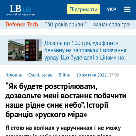
Підтримати
УКР
Defense Tech
“30 років гривні”
Фінансова грамо
Дизель по 100 грн, «дефіцит»
бензину на заправках і мовчання
уряду. Що буде далі з цінами на
пальне?
Головна
—
Суспільство
—
Війна
—
10 жовтня 2022
, 07:00
“Як будете розстрілювати,
дозвольте мені востаннє побачити
наше рідне синє небо”. Історії
бранців «руского міра»
Я стою на колінах у наручниках і не можу