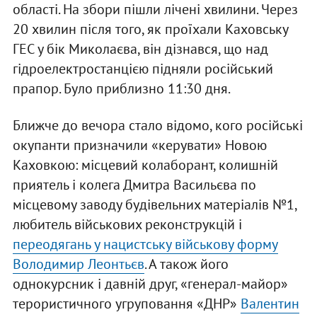
області. На збори пішли лічені хвилини. Через
20 хвилин після того, як проїхали Каховську
ГЕС у бік Миколаєва, він дізнався, що над
гідроелектростанцією підняли російський
прапор. Було приблизно 11:30 дня.
Ближче до вечора стало відомо, кого російські
окупанти призначили «керувати» Новою
Каховкою: місцевий колаборант, колишній
приятель і колега Дмитра Васильєва по
місцевому заводу будівельних матеріалів №1,
любитель військових реконструкцій і
переодягань у нацистську військову форму
Володимир Леонтьєв
. А також його
однокурсник і давній друг, «генерал-майор»
терористичного угруповання «ДНР»
Валентин