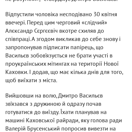
Відпустили чоловіка несподівано 30 квітня
ввечері. Перед цим черговий «слідчий»
Алєксандр Сєргєєвіч вкотре схиляв до
співпраці. А згодом викликав до себе знову і
запропонував підписати папірець, що
Васильєв зобов’язується не брати участі в
проукраїнських мітингах на території Нової
Каховки. І додав, що має кілька днів для того,
щоб виїхати з міста.
Вийшовши на волю, Дмитро Васильєв
зв’язався з дружиною й одразу почав
готуватися до виїзду. Їхати планував на
машині Каховської райради, яку голова ради
Валерій Брусенський попросив вивезти на