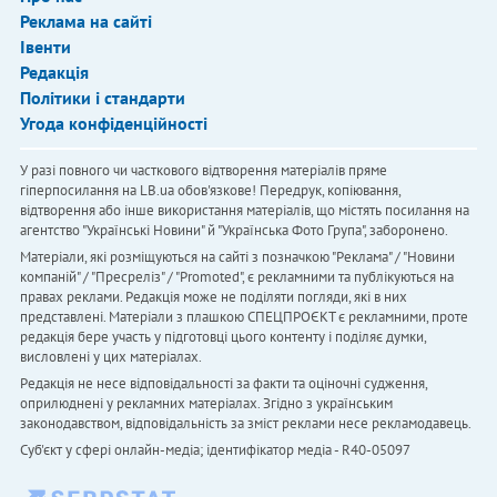
Реклама на сайті
Івенти
Редакція
Політики і стандарти
Угода конфіденційності
У разі повного чи часткового відтворення матеріалів пряме
гіперпосилання на LB.ua обов'язкове! Передрук, копіювання,
відтворення або інше використання матеріалів, що містять посилання на
агентство "Українськi Новини" й "Українська Фото Група", заборонено.
Матеріали, які розміщуються на сайті з позначкою "Реклама" / "Новини
компаній" / "Пресреліз" / "Promoted", є рекламними та публікуються на
правах реклами. Редакція може не поділяти погляди, які в них
представлені. Матеріали з плашкою СПЕЦПРОЄКТ є рекламними, проте
редакція бере участь у підготовці цього контенту і поділяє думки,
висловлені у цих матеріалах.
Редакція не несе відповідальності за факти та оціночні судження,
оприлюднені у рекламних матеріалах. Згідно з українським
законодавством, відповідальність за зміст реклами несе рекламодавець.
Cуб'єкт у сфері онлайн-медіа; ідентифікатор медіа - R40-05097