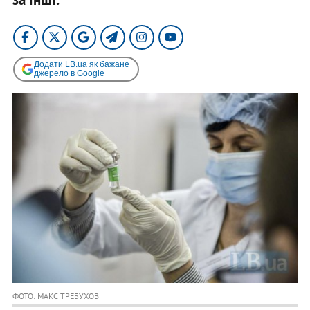
Додати LB.ua як бажане
джерело в Google
ФОТО: МАКС ТРЕБУХОВ