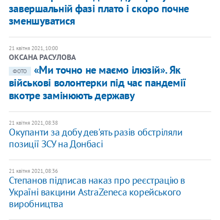
завершальній фазі плато і скоро почне
зменшуватися
21 квітня 2021, 10:00
ОКСАНА РАСУЛОВА
«Ми точно не маємо ілюзій». Як
ФОТО
військові волонтерки під час пандемії
вкотре замінюють державу
21 квітня 2021, 08:38
Окупанти за добу дев'ять разів обстріляли
позиції ЗСУ на Донбасі
21 квітня 2021, 08:36
Степанов підписав наказ про реєстрацію в
Україні вакцини AstraZeneca корейського
виробництва