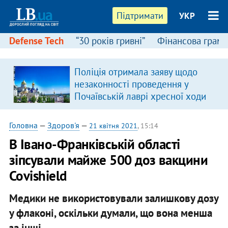
Підтримати
УКР
Defense Tech
“30 років гривні”
Фінансова грамо
Поліція отримала заяву щодо
незаконності проведення у
Почаївській лаврі хресної ходи
Головна
—
Здоров'я
—
21 квітня 2021
, 15:14
В Івано-Франківській області
зіпсували майже 500 доз вакцини
Covishield
Медики не використовували залишкову дозу
у флаконі, оскільки думали, що вона менша
за інші.