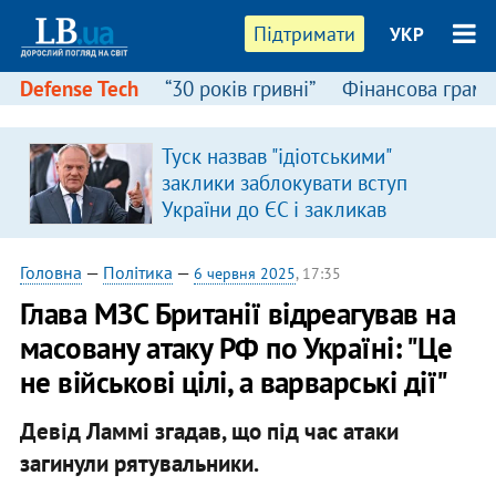
Підтримати
УКР
Defense Tech
“30 років гривні”
Фінансова грамо
Туск назвав "ідіотськими"
заклики заблокувати вступ
України до ЄС і закликав
припинити антиукраїнську
риторику
Головна
—
Політика
—
6 червня 2025
, 17:35
Глава МЗС Британії відреагував на
масовану атаку РФ по Україні: "Це
не військові цілі, а варварські дії"
Девід Ламмі згадав, що під час атаки
загинули рятувальники.