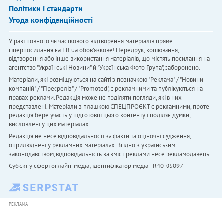
Політики і стандарти
Угода конфіденційності
У разі повного чи часткового відтворення матеріалів пряме
гіперпосилання на LB.ua обов'язкове! Передрук, копіювання,
відтворення або інше використання матеріалів, що містять посилання на
агентство "Українськi Новини" й "Українська Фото Група", заборонено.
Матеріали, які розміщуються на сайті з позначкою "Реклама" / "Новини
компаній" / "Пресреліз" / "Promoted", є рекламними та публікуються на
правах реклами. Редакція може не поділяти погляди, які в них
представлені. Матеріали з плашкою СПЕЦПРОЄКТ є рекламними, проте
редакція бере участь у підготовці цього контенту і поділяє думки,
висловлені у цих матеріалах.
Редакція не несе відповідальності за факти та оціночні судження,
оприлюднені у рекламних матеріалах. Згідно з українським
законодавством, відповідальність за зміст реклами несе рекламодавець.
Cуб'єкт у сфері онлайн-медіа; ідентифікатор медіа - R40-05097
РЕКЛАМА