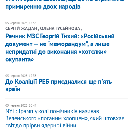
примиренню двох народів
05 червня 2025, 15:55
СЕРГІЙ ЖАДАН , ОЛЕНА ГУСЕЙНОВА ,
Речник МЗС Георгій Тихий: «Російський
документ — не "меморандум", а лише
непридатні до виконання «хотєлки»
окупанта»
05 червня 2025, 12:33
До Коаліції РЕБ приєдналися ще п'ять
країн
05 червня 2025, 10:47
NYT: Трамп у колі помічників називав
Зеленського «поганим хлопцем», який штовхає
світ до прірви ядерної війни