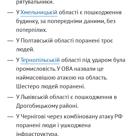
рятувальники.
У
Хмельницькій
області є пошкодження
будинку, за попередніми даними, без
потерпілих.
У Полтавській області поранені троє
людей.
У
Тернопільській
області під ударом була
промисловість. У ОВА назвали це
наймасовішою атакою на область.
Шестеро людей поранені.
У Львівській області є пошкодження в
Дрогобицькому районі.
У Чернігові через комбіновану атаку РФ
поранені люди і ушкоджена
інфраструктура.