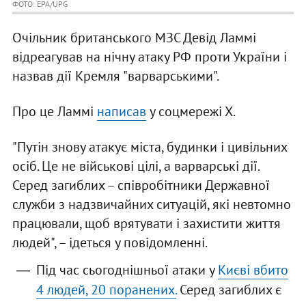
ФОТО: EPA/UPG
Очільник британського МЗС Девід Ламмі
відреагував на нічну атаку РФ проти України і
назвав дії Кремля "варварськими".
Про це Ламмі
написав
у соцмережі Х.
"Путін знову атакує міста, будинки і цивільних
осіб. Це не військові цілі, а варварські дії.
Серед загиблих – співробітники Державної
служби з надзвичайних ситуацій, які невтомно
працювали, щоб врятувати і захистити життя
людей", – ідеться у повідомленні.
Під час сьогоднішньої атаки у
Києві вбито
4 людей, 20 поранених.
Серед загиблих є