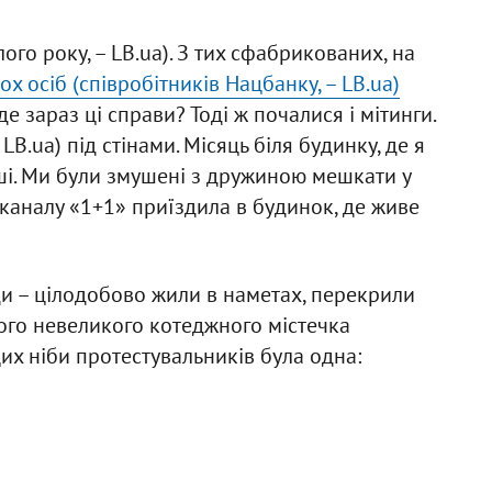
ого року, – LB.ua). З тих сфабрикованих, на
х осіб (співробітників Нацбанку, – LB.ua)
І де зараз ці справи? Тоді ж почалися і мітинги.
LB.ua) під стінами. Місяць біля будинку, де я
рші. Ми були змушені з дружиною мешкати у
а каналу «1+1» приїздила в будинок, де живе
и – цілодобово жили в наметах, перекрили
ого невеликого котеджного містечка
их ніби протестувальників була одна: