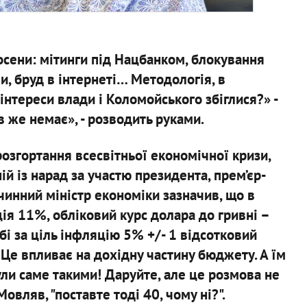
сени: мітинги під Нацбанком, блокування
и, бруд в інтернеті… Методологія, в
 інтереси влади і Коломойського збіглися?» -
в же немає», - розводить руками.
розгортання всесвітньої економічної кризи,
ій із нарад за участю президента, прем’єр-
 чинний міністр економіки зазначив, що в
ія 11%, обліковий курс долара до гривні –
бі за ціль інфляцію 5% +/- 1 відсотковий
 Це впливає на дохідну частину бюджету. А їм
були саме такими! Даруйте, але це розмова не
Мовляв, "поставте тоді 40, чому ні?".