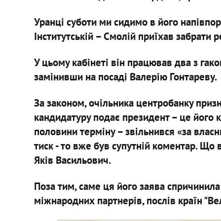
Уранці суботи ми сидимо в його напівпор
Інститутській – Смолій приїхав забрати р
У цьому кабінеті він працював два з гаком
замінивши на посаді Валерію Гонтареву.
За законом, очільника центробанку призн
кандидатуру подає президент – це його к
половини терміну – звільнився «за влас
тиск - то вже був супутній коментар. Що в
Яків Васильович.
Поза тим, саме ця його заява спричинила
міжнародних партнерів, послів країн "Ве