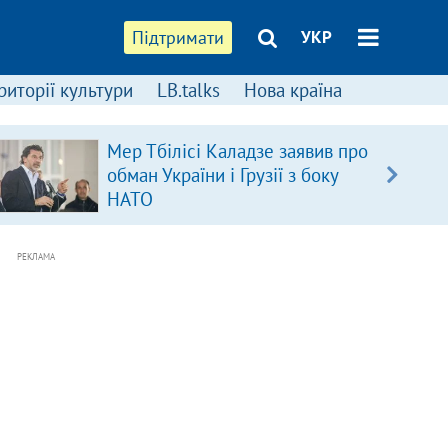
Підтримати
УКР
риторії культури
LB.talks
Нова країна
Мер Тбілісі Каладзе заявив про
обман України і Грузії з боку
НАТО
РЕКЛАМА