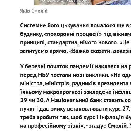
ФОТО: МАКС ТРЕБУХОВ
Яків Смолій
Системне його цькування почалося ще во
будинку, «похоронні процесії» під вікнам
принципі, стандартна, нічого нового. «Це
запитуємо прямо. «Важко сказати, доказі
У березні початок пандемії наклався на 
перед НБУ постали нові виклики. «На одн
міністра, міністрів, радників президента
їхньому макропрогнозі закладена інфляц
29 чи 30. А Національний банк ставить со
пункт і дає ринку встановлювати курс 27.
треба зробити так, щоб курс і інфляція 
на професійному рівні», - згадує Смолій. 