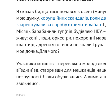
Я сказав би, що тиск почався з осені (минул
мою думку,
корупційних скандалів, коли дво
заарештували за спробу отримати хабар
. 
Місяць барабанили тут (під будівлею НБУ, – 
живу: коні, люди, оркестри, похоронні ма
квартирі, адреси якої вони не знали. Груп
моя дочка. Для чого?
Учасники мітингів – переважно молоді люд
в’їзд-виїзд, створивши для мешканців наш
незручності. Люди обурювалися. А вимога ц
звільняйся.
РЕКЛАМА