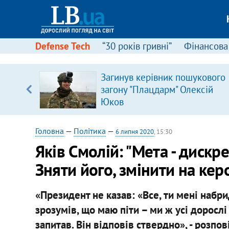
Defense Tech
“30 років гривні”
Фінансова
Загинув керівник пошукового
, є
загону "Плацдарм" Олексій
Юков
Головна
—
Політика
—
6 липня 2020
, 15:30
Яків Смолій: "Мета - дискр
Зняти його, змінити на кер
«Президент не казав: «Все, ти мені набри
зрозумів, що маю піти – ми ж усі дорослі
запитав. Він відповів ствердно», - розпо