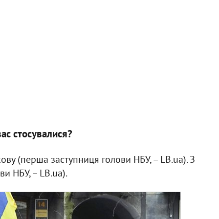
вас
стосувалися?
ву (перша заступниця голови НБУ, – LB.ua). З
и НБУ, – LB.ua).