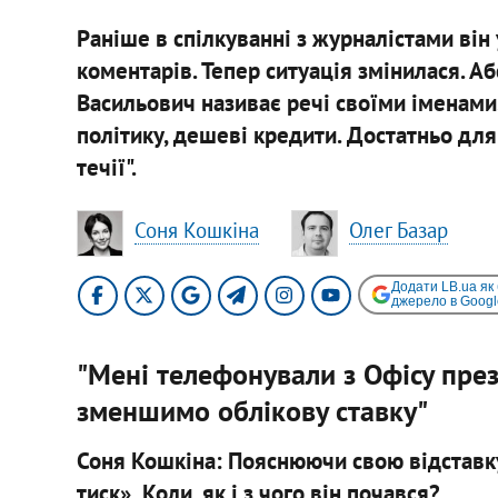
Раніше в спілкуванні з журналістами він 
коментарів. Тепер ситуація змінилася. А
Васильович називає речі своїми іменами.
політику, дешеві кредити. Достатньо для
течії".
Соня Кошкіна
Олег Базар
Додати LB.ua як
джерело в Googl
"Мені телефонували з Офісу пре
зменшимо облікову ставку"
Соня Кошкіна:
Пояснюючи свою відставку
тиск».
Коли, як і з чого
він
почався?