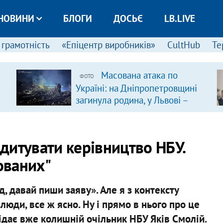
НОВИНИ
БЛОГИ
ДОСЬЄ
LB.LIVE
 грамотність
«Епіцентр виробників»
CultHub
Те
Масована атака по
ФОТО
Україні: на Дніпропетровщині
загинула родина, у Львові –
удар по багатоповерхівках
(доповнюється)
едитувати керівництво НБУ.
ованих"
д, давай пиши заяву». Але я з контексту
 люди, все ж ясно. Ну і прямо в нього про це
відає вже колишній очільник НБУ Яків Смолій.