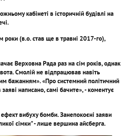
ожньому кабінеті в історичній будівлі на
ечі.
 роки (в.о. став ще в травні 2017-го),
ачає Верховна Рада раз на сім років, однак
вота. Смолій не відпрацював навіть
ним бажанням». «Про системний політичний
 заяві написано, самі бачите», - коментує
 ефект вибуху бомби. Занепокоєні заяви
ликої сімки" - лише вершина айсберга.