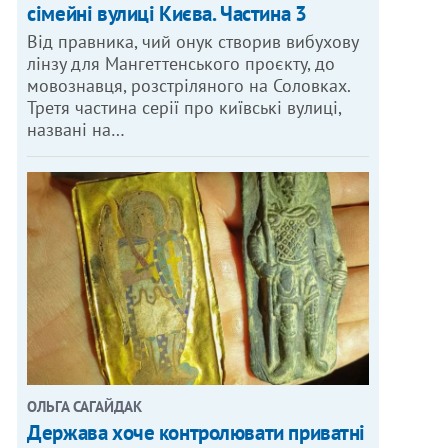
сімейні вулиці Києва. Частина 3
Від правника, чий онук створив вибухову
лінзу для Мангеттенського проєкту, до
мовознавця, розстріляного на Соловках.
Третя частина серії про київські вулиці,
названі на…
ОЛЬГА САГАЙДАК
Держава хоче контролювати приватні