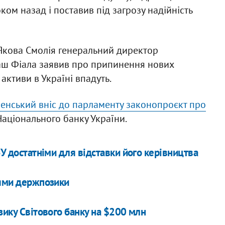
ком назад і поставив під загрозу надійність
 Якова Смолія генеральний директор
маш Фіала заявив про припинення нових
 активи в Україні впадуть.
енський вніс до парламенту законопроєкт про
аціонального банку України.
БУ достатніми для відставки його керівництва
іями держпозики
зику Світового банку на $200 млн