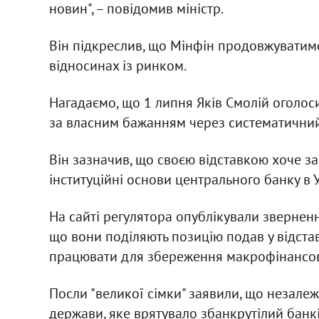
новин", – повідомив міністр.
Він підкреслив, що Мінфін продовжуватиме 
відносинах із ринком.
Нагадаємо, що 1 липня Яків Смолій оголос
за власним бажанням через систематичний
Він зазначив, що своєю відставкою хоче за
інституційні основи центрального банку в У
На сайті регулятора опублікували зверненн
що вони поділяють позицію подав у відста
працювати для збереження макрофінансово
Посли "великої сімки" заявили, що незал
держави, яке врятувало збанкрутілий банків