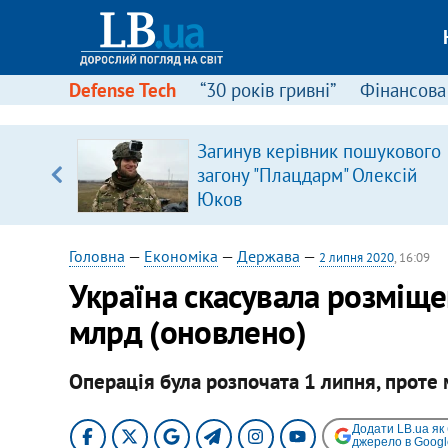
Defense Tech
“30 років гривні”
Фінансова
Загинув керівник пошукового
уп
загону "Плацдарм" Олексій
Юков
ку
Головна
—
Економіка
—
Держава
—
2 липня 2020
, 16:09
Україна скасувала розміще
млрд (оновлено)
Операція була розпочата 1 липня, проте 
Додати LB.ua як
джерело в Googl