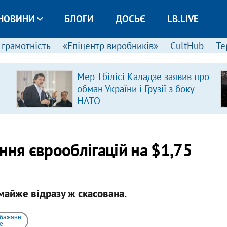
НОВИНИ
БЛОГИ
ДОСЬЄ
LB.LIVE
 грамотність
«Епіцентр виробників»
CultHub
Те
Мер Тбілісі Каладзе заявив про
обман України і Грузії з боку
НАТО
ння єврооблігацій на $1,75
майже відразу ж скасована.
 бажане
e