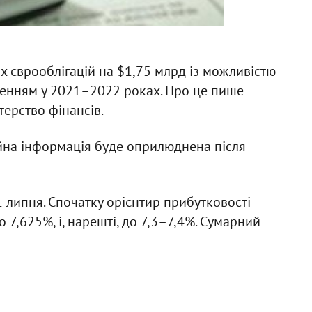
их єврооблігацій на $1,75 млрд із можливістю
шенням у 2021–2022 роках. Про це пише
ерство фінансів.
йна інформація буде оприлюднена після
 липня. Спочатку орієнтир прибутковості
 7,625%, і, нарешті, до 7,3–7,4%. Сумарний