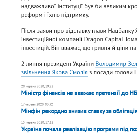
надважливої інституції був би великим кро
реформ і їхню підтримку.
Після заяви про відставку глави Нацбанку
інвестиційної компанії Dragon Capital То
інвестицій. Він вважає, що гривня й ціни на
2 липня президент України
Володимир Зел
звільнення Якова Смолія
з посади голови Н
20 червня 2020, 19:22
Міністр фінансів не вважає претензії до Н
17 червня 2020, 00:32
Мінфін рекордно знизив ставку за облігац
15 червня 2020, 17:12
Україна почала реалізацію програми під по