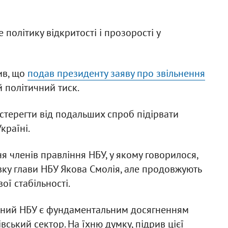
політику відкритості і прозорості у
ив, що
подав президенту заяву про звільнення
 політичний тиск.
стерегти від подальших спроб підірвати
країні.
я членів правління НБУ, у якому говорилося,
вку глави НБУ Якова Смолія, але продовжують
ї стабільності.
ежний НБУ є фундаментальним досягненням
ський сектор. На їхню думку, підрив цієї