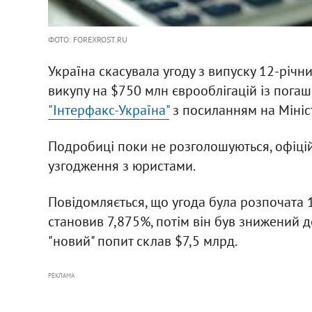
ФОТО: FOREXROST.RU
Україна скасувала угоду з випуску 12-річн
викупу на $750 млн єврооблігацій із пога
"Інтерфакс-Україна"
з посиланням на Мініст
Подробиці поки не розголошуються, офіці
узгодження з юристами.
Повідомляється, що угода була розпочата 1
становив 7,875%, потім він був знижений до
"новий" попит склав $7,5 млрд.
РЕКЛАМА