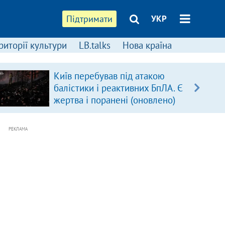
Підтримати
УКР
риторії культури
LB.talks
Нова країна
Київ перебував під атакою
балістики і реактивних БпЛА. Є
жертва і поранені (оновлено)
РЕКЛАМА