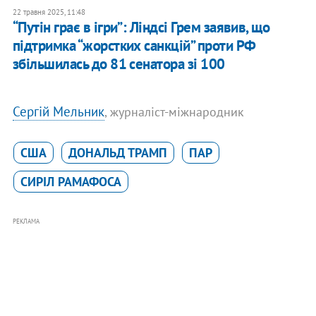
22 травня 2025, 11:48
“Путін грає в ігри”: Ліндсі Грем заявив, що
підтримка “жорстких санкцій” проти РФ
збільшилась до 81 сенатора зі 100
Сергій Мельник
, журналіст-міжнародник
США
ДОНАЛЬД ТРАМП
ПАР
СИРІЛ РАМАФОСА
РЕКЛАМА