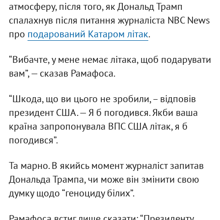
атмосферу, після того, як Дональд Трамп
спалахнув після питання журналіста NBC News
про
подарований Катаром літак
.
“Вибачте, у мене немає літака, щоб подарувати
вам”, — сказав Рамафоса.
“Шкода, що ви цього не зробили, – відповів
президент США. — Я б погодився. Якби ваша
країна запропонувала ВПС США літак, я б
погодився”.
Та марно. В якийсь момент журналіст запитав
Дональда Трампа, чи може він змінити свою
думку щодо “геноциду білих”.
Рамафоса встиг лише сказати: “Президенту