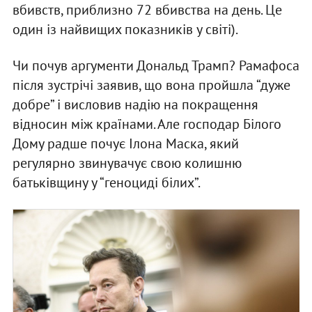
вбивств, приблизно 72 вбивства на день. Це
один із найвищих показників у світі).
Чи почув аргументи Дональд Трамп? Рамафоса
після зустрічі заявив, що вона пройшла “дуже
добре” і висловив надію на покращення
відносин між країнами. Але господар Білого
Дому радше почує Ілона Маска, який
регулярно звинувачує свою колишню
батьківщину у “геноциді білих”.