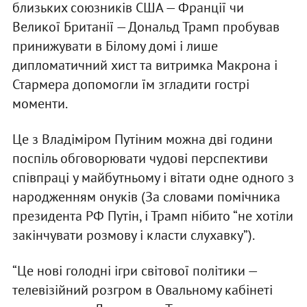
близьких союзників США — Франції чи
Великої Британії — Дональд Трамп пробував
принижувати в Білому домі і лише
дипломатичний хист та витримка Макрона і
Стармера допомогли їм згладити гострі
моменти.
Це з Владіміром Путіним можна дві години
поспіль обговорювати чудові перспективи
співпраці у майбутньому і вітати одне одного з
народженням онуків (За словами помічника
президента РФ Путін, і Трамп нібито “не хотіли
закінчувати розмову і класти слухавку”).
“Це нові голодні ігри світової політики —
телевізійний розгром в Овальному кабінеті