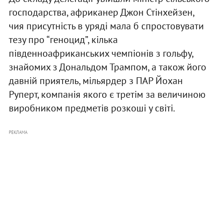
господарства, африканер Джон Стінхейзен,
чия присутність в уряді мала б спростовувати
тезу про “геноцид”, кілька
південноафриканських чемпіонів з гольфу,
знайомих з Дональдом Трампом, а також його
давній приятель, мільярдер з ПАР Йохан
Руперт, компанія якого є третім за величиною
виробником предметів розкоші у світі.
РЕКЛАМА