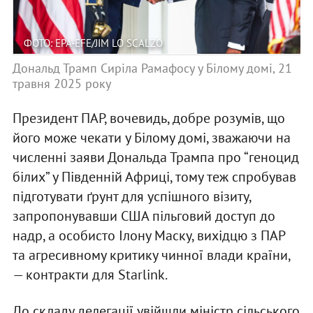
ФОТО: EPA-EFE/JIM LO SCALZO
Дональд Трамп Сиріла Рамафосу у Білому домі, 21
травня 2025 року
Президент ПАР, вочевидь, добре розумів, що
його може чекати у Білому домі, зважаючи на
численні заяви Дональда Трампа про “геноцид
білих” у Південній Африці, тому теж спробував
підготувати ґрунт для успішного візиту,
запропонувавши США пільговий доступ до
надр, а особисто Ілону Маску, вихідцю з ПАР
та агресивному критику чинної влади країни,
— контракти для Starlink.
До складу делегації увійшли міністр сільського