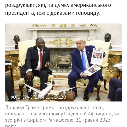
роздруківки, які, на думку американського
президента, теж є доказами геноциду.
ФОТО: EPA-EFE/JIM LO SCALZO
Дональд Трамп тримає роздруковані статті,
пов'язані з насильством у Південній Африці під час
зустрічі з Сирілом Рамафосою, 21 травня 2025
року