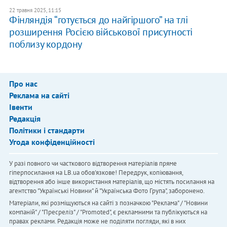
22 травня 2025, 11:15
Фінляндія “готується до найгіршого” на тлі
розширення Росією військової присутності
поблизу кордону
Про нас
Реклама на сайті
Івенти
Редакція
Політики і стандарти
Угода конфіденційності
У разі повного чи часткового відтворення матеріалів пряме
гіперпосилання на LB.ua обов'язкове! Передрук, копіювання,
відтворення або інше використання матеріалів, що містять посилання на
агентство "Українськi Новини" й "Українська Фото Група", заборонено.
Матеріали, які розміщуються на сайті з позначкою "Реклама" / "Новини
компаній" / "Пресреліз" / "Promoted", є рекламними та публікуються на
правах реклами. Редакція може не поділяти погляди, які в них