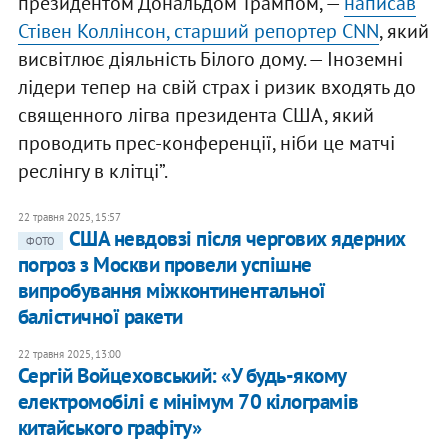
президентом Дональдом Трампом, —
написав
Стівен Коллінсон, старший репортер CNN
, який
висвітлює діяльність Білого дому. — Іноземні
лідери тепер на свій страх і ризик входять до
священного лігва президента США, який
проводить прес-конференції, ніби це матчі
реслінгу в клітці”.
22 травня 2025, 15:57
США невдовзі після чергових ядерних
ФОТО
погроз з Москви провели успішне
випробування міжконтинентальної
балістичної ракети
22 травня 2025, 13:00
Сергій Войцеховський: «У будь-якому
електромобілі є мінімум 70 кілограмів
китайського графіту»