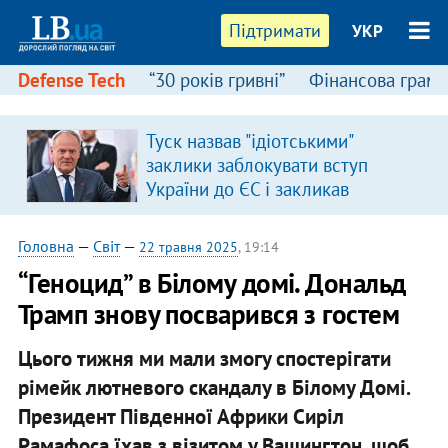
Підтримати
УКР
Defense Tech
“30 років гривні”
Фінансова грамо
Туск назвав "ідіотськими"
заклики заблокувати вступ
України до ЄС і закликав
припинити антиукраїнську
риторику
Головна
—
Світ
—
22 травня 2025
, 19:14
“Геноцид” в Білому домі. Дональд
Трамп знову посварився з гостем
Цього тижня ми мали змогу спостерігати
рімейк лютневого скандалу в Білому Домі.
Президент Південної Африки Сиріл
Рамафоса їхав з візитом у Вашингтон, щоб