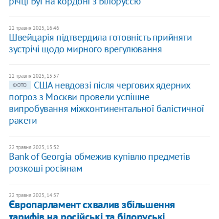
річці Буг на кордоні з Білоруссю
22 травня 2025, 16:46
Швейцарія підтвердила готовність прийняти
зустрічі щодо мирного врегулювання
22 травня 2025, 15:57
США невдовзі після чергових ядерних
ФОТО
погроз з Москви провели успішне
випробування міжконтинентальної балістичної
ракети
22 травня 2025, 15:32
Bank of Georgia обмежив купівлю предметів
розкоші росіянам
22 травня 2025, 14:57
Європарламент схвалив збільшення
тарифів на російські та білоруські