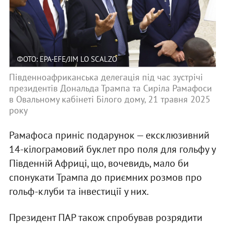
ФОТО: EPA-EFE/JIM LO SCALZO
Південноафриканська делегація під час зустрічі
президентів Дональда Трампа та Сиріла Рамафоси
в Овальному кабінеті Білого дому, 21 травня 2025
року
Рамафоса приніс подарунок — ексклюзивний
14-кілограмовий буклет про поля для гольфу у
Південній Африці, що, вочевидь, мало би
спонукати Трампа до приємних розмов про
гольф-клуби та інвестиції у них.
Президент ПАР також спробував розрядити