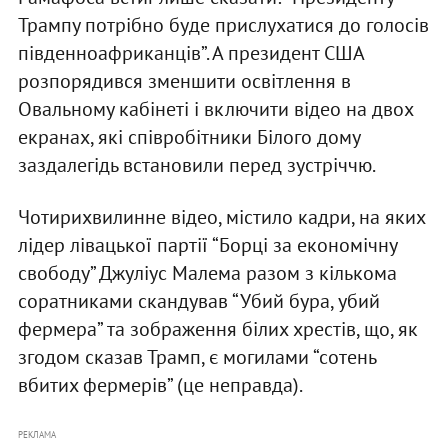
Трампу потрібно буде прислухатися до голосів
південноафриканців”. А президент США
розпорядився зменшити освітлення в
Овальному кабінеті і включити відео на двох
екранах, які співробітники Білого дому
заздалегідь встановили перед зустріччю.
Чотирихвилинне відео, містило кадри, на яких
лідер лівацької партії “Борці за економічну
свободу” Джуліус Малема разом з кількома
соратниками скандував “Убий бура, убий
фермера” та зображення білих хрестів, що, як
згодом сказав Трамп, є могилами “сотень
вбитих фермерів” (це неправда).
РЕКЛАМА