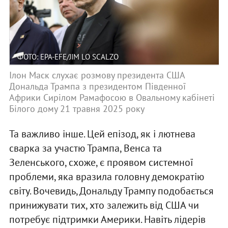
ФОТО: EPA-EFE/JIM LO SCALZO
Ілон Маск слухає розмову президента США
Дональда Трампа з президентом Південної
Африки Сирілом Рамафосою в Овальному кабінеті
Білого дому 21 травня 2025 року
Та важливо інше. Цей епізод, як і лютнева
сварка за участю Трампа, Венса та
Зеленського, схоже, є проявом системної
проблеми, яка вразила головну демократію
світу. Вочевидь, Дональду Трампу подобається
принижувати тих, хто залежить від США чи
потребує підтримки Америки. Навіть лідерів