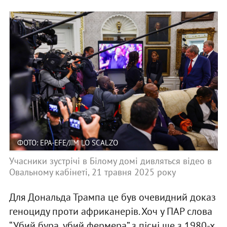
ФОТО: EPA-EFE/JIM LO SCALZO
Учасники зустрічі в Білому домі дивляться відео в
Овальному кабінеті, 21 травня 2025 року
Для Дональда Трампа це був очевидний доказ
геноциду проти африканерів. Хоч у ПАР слова
“Убий бура, убий фермера” з пісні ще з 1980-х