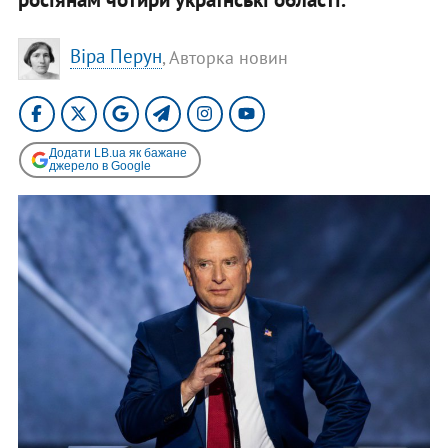
Віра Перун
, Авторка новин
Додати LB.ua як бажане
джерело в Google