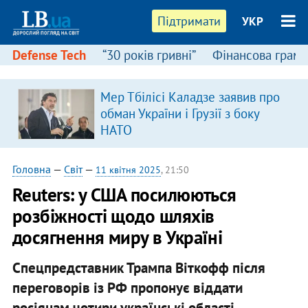
Підтримати
УКР
Defense Tech
“30 років гривні”
Фінансова грамо
Мер Тбілісі Каладзе заявив про
обман України і Грузії з боку
НАТО
Головна
—
Світ
—
11 квітня 2025
, 21:50
Reuters: у США посилюються
розбіжності щодо шляхів
досягнення миру в Україні
Спецпредставник Трампа Віткофф після
переговорів із РФ пропонує віддати
росіянам чотири українські області.