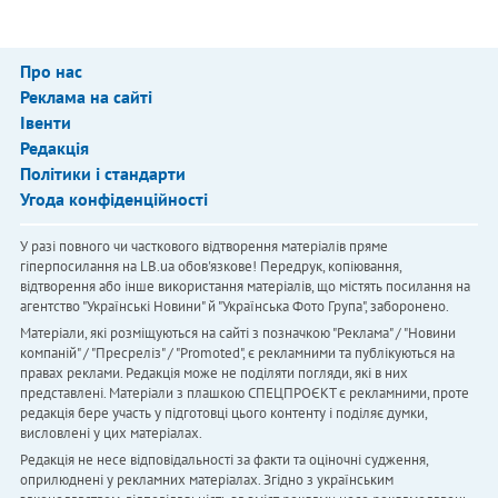
Про нас
Реклама на сайті
Івенти
Редакція
Політики і стандарти
Угода конфіденційності
У разі повного чи часткового відтворення матеріалів пряме
гіперпосилання на LB.ua обов'язкове! Передрук, копіювання,
відтворення або інше використання матеріалів, що містять посилання на
агентство "Українськi Новини" й "Українська Фото Група", заборонено.
Матеріали, які розміщуються на сайті з позначкою "Реклама" / "Новини
компаній" / "Пресреліз" / "Promoted", є рекламними та публікуються на
правах реклами. Редакція може не поділяти погляди, які в них
представлені. Матеріали з плашкою СПЕЦПРОЄКТ є рекламними, проте
редакція бере участь у підготовці цього контенту і поділяє думки,
висловлені у цих матеріалах.
Редакція не несе відповідальності за факти та оціночні судження,
оприлюднені у рекламних матеріалах. Згідно з українським