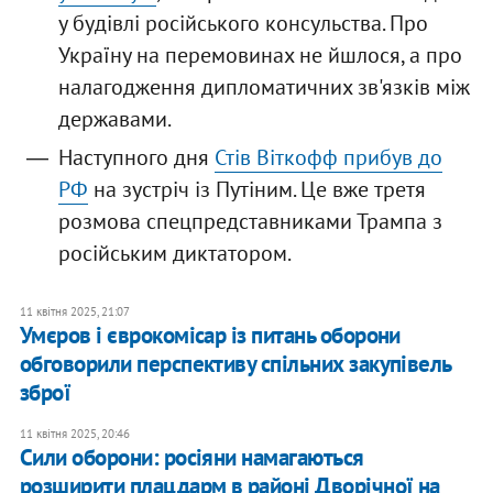
у будівлі російського консульства. Про
Україну на перемовинах не йшлося, а про
налагодження дипломатичних зв'язків між
державами.
Наступного дня
Стів Віткофф прибув до
РФ
на зустріч із Путіним. Це вже третя
розмова спецпредставниками Трампа з
російським диктатором.
11 квітня 2025, 21:07
Умєров і єврокомісар із питань оборони
обговорили перспективу спільних закупівель
зброї
11 квітня 2025, 20:46
Сили оборони: росіяни намагаються
розширити плацдарм в районі Дворічної на