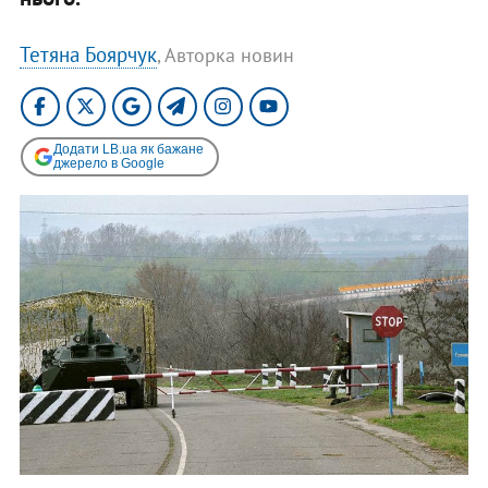
Тетяна Боярчук
, Авторка новин
Додати LB.ua як бажане
джерело в Google