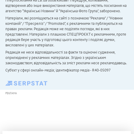
гіперпосилання на LB.ua обов'язкове! Передрук, копіювання,
відтворення або інше використання матеріалів, що містять посилання на
агентство "Українськi Новини" й "Українська Фото Група", заборонено.
Матеріали, які розміщуються на сайті з позначкою "Реклама" / "Новини
компаній" / "Пресреліз" / "Promoted", є рекламними та публікуються на
правах реклами. Редакція може не поділяти погляди, які в них
представлені. Матеріали з плашкою СПЕЦПРОЄКТ є рекламними, проте
редакція бере участь у підготовці цього контенту і поділяє думки,
висловлені у цих матеріалах.
Редакція не несе відповідальності за факти та оціночні судження,
оприлюднені у рекламних матеріалах. Згідно з українським
законодавством, відповідальність за зміст реклами несе рекламодавець.
Cуб'єкт у сфері онлайн-медіа; ідентифікатор медіа - R40-05097
РЕКЛАМА