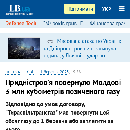
Підтримати
УКР
Defense Tech
“30 років гривні”
Фінансова грамо
Масована атака по Україні:
ФОТО
на Дніпропетровщині загинула
родина, у Львові – удар по
багатоповерхівках
(доповнюється)
Головна
—
Світ
—
1 березня 2025
, 19:28
Придністров'я повернуло Молдові
3 млн кубометрів позиченого газу
Відповідно до умов договору,
"Тираспільтрансгаз" мав повернути цей
обсяг газу до 1 березня або заплатити за
нього.