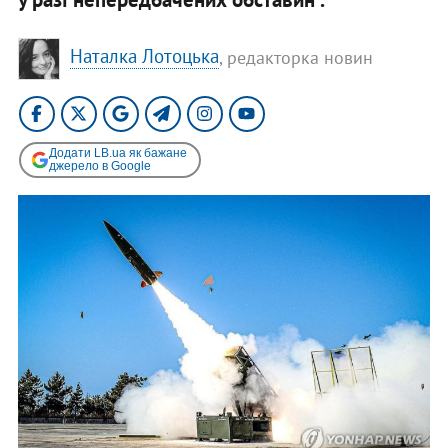
Наталка Лотоцька
, редакторка новин
Додати LB.ua як бажане
джерело в Google