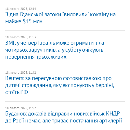
18 лютого 2025, 12:14
З дна Гданської затоки "виловили" кокаїну на
майже $15 млн
18 лютого 2025, 11:53
ЗМІ: у четвер Ізраїль може отримати тіла
чотирьох заручників, а у суботу очікують
повернення трьох живих
18 лютого 2025, 11:42
Reuters: за пересувною фотовиставкою про
дитячі страждання, яку експонують у Берліні,
стоїть РФ
18 лютого 2025, 11:22
Буданов: доказів відправки нових військ КНДР
до Росії немає, але триває постачання артилерії