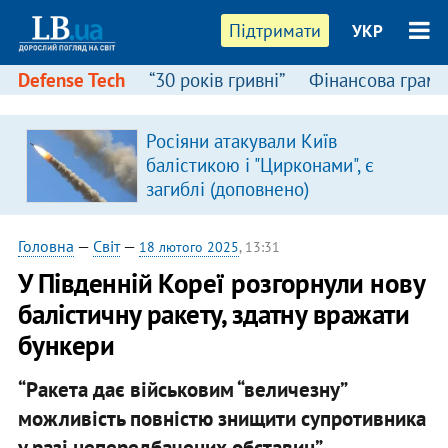
Підтримати
УКР
Defense Tech
“30 років гривні”
Фінансова грамо
Росіяни атакували Київ
балістикою і "Цирконами", є
загиблі (доповнено)
Головна
—
Світ
—
18 лютого 2025
, 13:31
У Південній Кореї розгорнули нову
балістичну ракету, здатну вражати
бункери
“Ракета дає військовим “величезну”
можливість повністю знищити супротивника
у разі непередбачених обставин”.