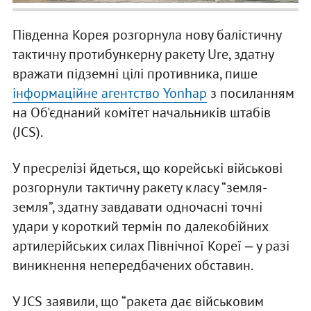
Південна Корея розгорнула нову балістичну
тактичну протибункерну ракету Ure, здатну
вражати підземні цілі противника, пише
інформаційне агентство Yonhap
з посиланням
на Об'єднаний комітет начальників штабів
(JCS).
У пресрелізі йдеться, що корейські військові
розгорнули тактичну ракету класу “земля-
земля”, здатну завдавати одночасні точні
удари у короткий термін по далекобійних
артилерійських силах Північної Кореї ‒ у разі
виникнення непередбачених обставин.
У JCS заявили, що “ракета дає військовим