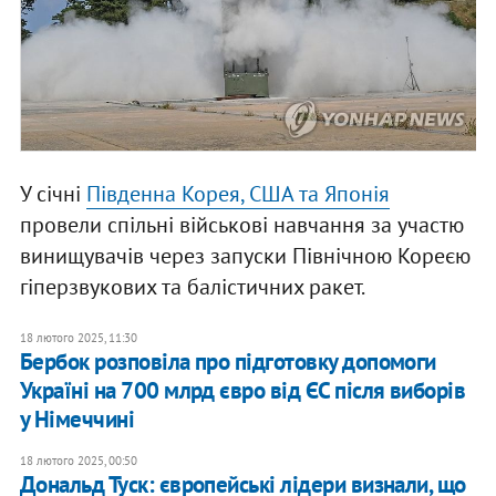
У січні
Південна Корея, США та Японія
провели спільні військові навчання за участю
винищувачів через запуски Північною Кореєю
гіперзвукових та балістичних ракет.
18 лютого 2025, 11:30
Бербок розповіла про підготовку допомоги
Україні на 700 млрд євро від ЄС після виборів
у Німеччині
18 лютого 2025, 00:50
Дональд Туск: європейські лідери визнали, що