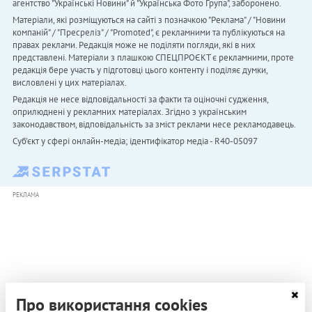
агентство "Українськi Новини" й "Українська Фото Група", заборонено.
Матеріали, які розміщуються на сайті з позначкою "Реклама" / "Новини
компаній" / "Пресреліз" / "Promoted", є рекламними та публікуються на
правах реклами. Редакція може не поділяти погляди, які в них
представлені. Матеріали з плашкою СПЕЦПРОЄКТ є рекламними, проте
редакція бере участь у підготовці цього контенту і поділяє думки,
висловлені у цих матеріалах.
Редакція не несе відповідальності за факти та оціночні судження,
оприлюднені у рекламних матеріалах. Згідно з українським
законодавством, відповідальність за зміст реклами несе рекламодавець.
Cуб'єкт у сфері онлайн-медіа; ідентифікатор медіа - R40-05097
РЕКЛАМА
Про використання cookies