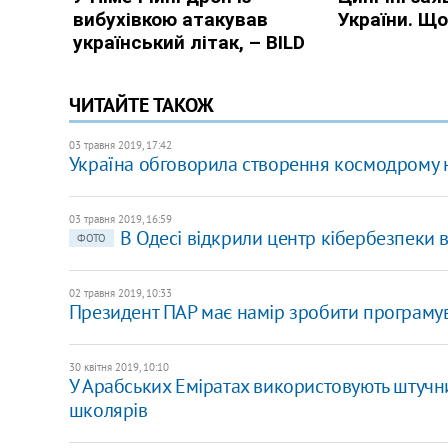
ЧИТАЙТЕ ТАКОЖ
03 травня 2019, 17:42
Україна обговорила створення космодрому н
03 травня 2019, 16:59
В Одесі відкрили центр кібербезпеки в
ФОТО
02 травня 2019, 10:33
Президент ПАР має намір зробити програму
30 квітня 2019, 10:10
У Арабських Еміратах використовують штучни
школярів