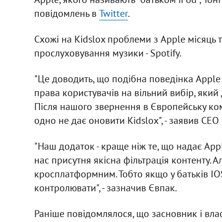
повідомлень в
Twitter
.
Схожі на Kidslox проблеми з Apple місяць т
прослуховування музики - Spotify.
"Це доводить, що подібна поведінка Apple 
права користувачів на вільний вибір, який
Після нашого звернення в Європейську комі
одно не дає оновити Kidslox", - заявив СЕО
"Наш додаток - краще ніж те, що надає Appl
нас присутня якісна фільтрація контенту. А
кросплатформним. Тобто якщо у батьків IOS,
контролювати", - зазначив Євпак.
Раніше повідомлялося, що засновник і вла