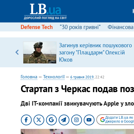
Defense Tech
“30 років гривні”
Фінансова
Загинув керівник пошукового
, є
загону "Плацдарм" Олексій
Юков
Головна
—
Технології
—
6 травня 2019
, 22:42
Стартап з Черкас подав по
Дві ІТ-компанії звинувачують Apple у 
Додати LB.ua як
джерело в Googl