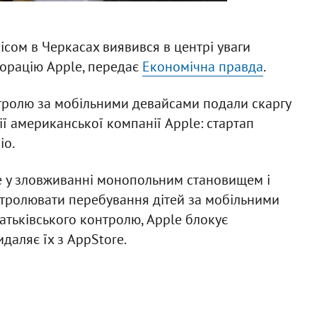
ісом в Черкасах виявився в центрі уваги
порацію Apple, передає
Економічна правда
.
онтролю за мобільними девайсами подали скаргу
ії американської компанії Apple: стартап
io.
le у зловживанні монопольним становищем і
нтролювати перебування дітей за мобільними
тьківського контролю, Apple блокує
даляє їх з AppStore.