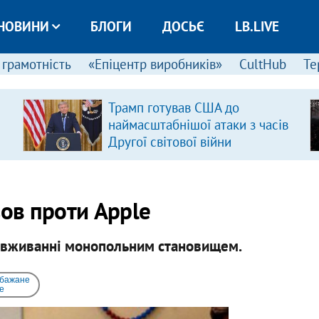
НОВИНИ
БЛОГИ
ДОСЬЄ
LB.LIVE
 грамотність
«Епіцентр виробників»
CultHub
Те
Трамп готував США до
наймасштабнішої атаки з часів
Другої світової війни
зов проти Apple
зловживанні монопольним становищем.
 бажане
e