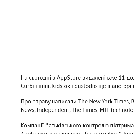
На сьогодні з AppStore видалені вже 11 дод
Сurbi і інші. Kidslox і qustodio ще в апстор
Про справу написали The New York Times, BBC
News, Independent, The Times, MIT technolog
Компанії батьківського контролю підтрима
Apple, якого називають "батьком iPod", То