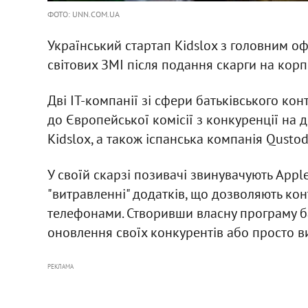
ФОТО: UNN.COM.UA
Український стартап Kidslox з головним оф
світових ЗМІ після подання скарги на кор
Дві ІТ-компанії зі сфери батьківського к
до Європейської комісії з конкуренції на д
Kidslox, а також іспанська компанія Qustod
У своїй скарзі позивачі звинувачують App
"витравленні" додатків, що дозволяють ко
телефонами. Створивши власну програму ба
оновлення своїх конкурентів або просто ви
РЕКЛАМА