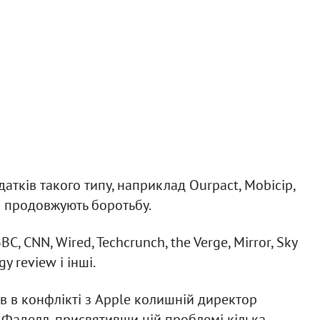
атків такого типу, наприклад Ourpact, Mobicip,
і і продовжують боротьбу.
, CNN, Wired, Techcrunch, the Verge, Mirror, Sky
y review і інші.
в в конфлікті з Apple колишній директор
ні Фаделл, присвятивши цій проблемі кілька