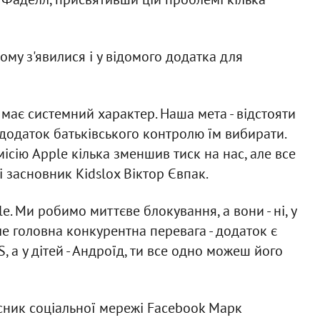
ому з'явилися і у відомого додатка для
має системний характер. Наша мета - відстояти
 додаток батьківського контролю їм вибирати.
сію Apple кілька зменшив тиск на нас, але все
 і засновник Kidslox Віктор Євпак.
e. Ми робимо миттєве блокування, а вони - ні, у
ле головна конкурентна перевага - додаток є
 а у дітей - Андроїд, ти все одно можеш його
сник соціальної мережі Facebook Марк