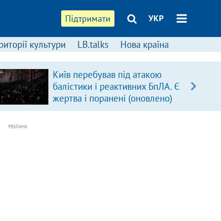
Підтримати
УКР
риторії культури
LB.talks
Нова країна
Київ перебував під атакою
балістики і реактивних БпЛА. Є
жертва і поранені (оновлено)
РЕКЛАМА