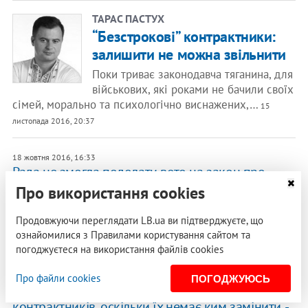
ТАРАС ПАСТУХ
“Безстрокові” контрактники:
залишити не можна звільнити
Поки триває законодавча тяганина, для
військових, які роками не бачили своїх
сімей, морально та психологічно виснажених,…
15
листопада 2016, 20:37
18 жовтня 2016, 16:33
Рада не змогла подолати вето на закон про
звільнення контрактників першої хвилі
Про використання cookies
Верховна Рада не змогла подолати вето президента
Продовжуючи переглядати LB.ua ви підтверджуєте, що
на закон, який дозволяв добровольцям, які уклали
ознайомилися з Правилами користування сайтом та
контракт під час АТО з…
погоджуєтеся на використання файлів cookies
18 жовтня 2016, 12:10
Про файли cookies
ПОГОДЖУЮСЬ
Міноборони не звільняє
ЕКСКЛЮЗИВ
контрактників, оскільки їх немає ким замінити, -