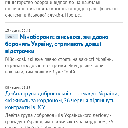
Міністерство оборони відповіло на найбільш
поширені питання та коментарі щодо трансформації
системи військової служби. Про це…
13 червня, 20:48
Міноборони: військові, які давно
ФОТО
боронять Україну, отримають довші
відстрочки
Військові, які вже давно стоять на захисті України,
отримають довші відстрочки. Чим довше вони
воювали, тим довшим буде їхній…
08 червня, 18:19
​Дев’ята група добровольців - громадян України,
які живуть за кордоном, 26 червня підпишуть
контракти із ЗСУ
Дев’ята група добровольців Українського легіону -
громадян України, які проживають за кордоном, 26
червня в Любліні підпишуть…