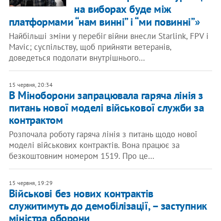
на виборах буде між
платформами “нам винні” і “ми повинні”»
Найбільші зміни у перебіг війни внесли Starlink, FPV і
Mavic; суспільству, щоб прийняти ветеранів,
доведеться подолати внутрішнього…
15 червня, 20:34
В Міноборони запрацювала гаряча лінія з
питань нової моделі військової служби за
контрактом
Розпочала роботу гаряча лінія з питань щодо нової
моделі військових контрактів. Вона працює за
безкоштовним номером 1519. Про це…
15 червня, 19:29
Військові без нових контрактів
служитимуть до демобілізації, – заступник
міністра оборони