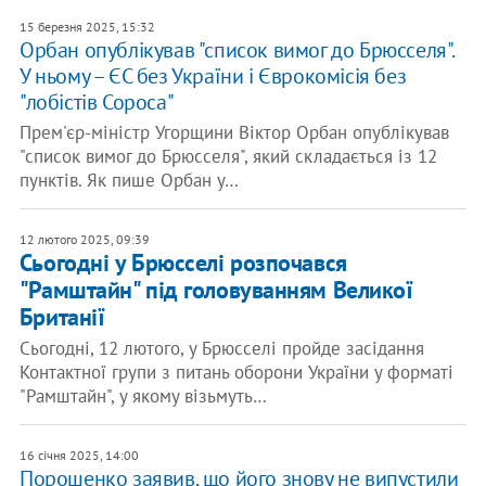
15 березня 2025, 15:32
​Орбан опублікував "список вимог до Брюсселя".
У ньому – ЄС без України і Єврокомісія без
"лобістів Сороса"
Прем'єр-міністр Угорщини Віктор Орбан опублікував
"список вимог до Брюсселя", який складається із 12
пунктів. Як пише Орбан у…
12 лютого 2025, 09:39
Сьогодні у Брюсселі розпочався
"Рамштайн" під головуванням Великої
Британії
Сьогодні, 12 лютого, у Брюсселі пройде засідання
Контактної групи з питань оборони України у форматі
"Рамштайн", у якому візьмуть…
16 січня 2025, 14:00
Порошенко заявив, що його знову не випустили