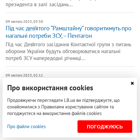
президента в залі засідань…
09 лютого 2023, 03:50
Під час дев’ятого “Рамштайну” говоритимуть про
нагальні потреби ЗСУ, – Пентагон
Під час Дев’ятого засідання Контактної групи з питань
оборони України будуть обговорюватися нагальні
потреб ЗСУ напередодні річниці…
09 лютого 2023, 02:11
Зеленський у четвер візьме участь у саміті
Про використання cookies
лідерів ЄС та виступить перед
Європарламентом, – Reuters
Продовжуючи переглядати LB.ua ви підтверджуєте, що
Президент України Володимир Зеленський у четвер
ознайомилися з Правилами користування сайтом та
відвідає Брюссель з намірами підштовхнути лідерів
погоджуєтеся на використання файлів cookies
ЄС до надання більшої кількості…
Про файли cookies
ПОГОДЖУЮСЬ
РЕКЛАМА