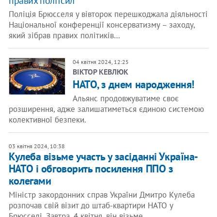
правих політсил
Поліція Брюсселя у вівторок перешкоджала діяльності
Національної конференції консерватизму – заходу,
який зібрав правих політиків…
04 квітня 2024, 12:25
ВІКТОР КЕВЛЮК
НАТО, з днем народження!
Альянс продовжуватиме своє
розширення, адже залишатиметься єдиною системою
колективної безпеки.
03 квітня 2024, 10:38
Кулеба візьме участь у засіданні Україна-
НАТО і обговорить посилення ППО з
колегами
Міністр закордонних справ України Дмитро Кулеба
розпочав свій візит до штаб-квартири НАТО у
Брюсселі. Завтра, 4 квітня, він візьме…