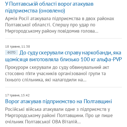
У Полтавській області ворог атакував
підприємства (оновлено)
Армія Росії атакувала підприємства в двох районах
Полтавської облалсті. Спершу про удар по
Миргородському району повідомив голова…
18 травня, 11:38
До суду скерували справу наркобанди, яка
ФОТО
щомісяця виготовляла близько 100 кг альфа-PVP
Прокурори скерували до суду обвинувальний акт
стосовно п’яти учасників організованої групи та
їхнього спільника, які налагодили на…
17 травня, 15:42
Ворог атакував підприємство на Полтавщині
Російські війська атакували одне з підприємств у
Миргородському районі Полтавщини. Про це пише
очільник Полтавської ОВА Віталій…