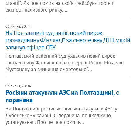
станції. Як повідомив на своїй фейсбук-сторінці
експерт паливного ринку,…
03 липня, 20:44
На Полтавщині суд виніс новий вирок
громадянину Фінляндії за смертельну ДТП, у якій
загинув офіцер СБУ
Полтавський районний суд ухвалив новий вирок
громадянину Фінляндії, волонтерові Роопе Мікаелю
Мустонену за вчинення смертельної…
03 липня, 20:04
Росіяни атакували АЗС на Полтавщині, є
поранена
На Полтавщині російські війська атакували АЗС у
Лубенському районі. Є поранена, пошкоджено
устаткування. Про це повідомляє…