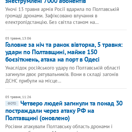
знеструмлені 7000 абонентів
Уночі 13 травня армія Росії вдарила по Полтавській
громаді дронами. Зафіксовано влучання в
електропідстанцію. Без світла станом на…
05 травня, 13:06
Головне за ніч та ранок вівторка, 5 травня:
удари по Полтавщині, майже 150
боєзіткнень, атака на порт в Одесі
Унаслідок російського удару по Полтавській області
загинули двоє рятувальників. Вони в складі загонів
ДСНС прибули на місце…
05 травня, 11:26
Четверо людей загинули та понад 30
ФОТО
постраждали через атаку РФ на
Полтавщині (оновлено)
Росіяни атакували Полтавську область дронами і