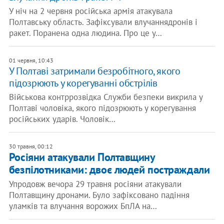
У ніч на 2 червня російська армія атакувала
Полтавську область. Зафіксували влучаннядронів і
ракет. Поранена одна людина. Про це у…
01 червня, 10:43
У Полтаві затримали безробітного, якого
підозрюють у корегуванні обстрілів
Військова контррозвідка Служби безпеки викрила у
Полтаві чоловіка, якого підозрюють у корегування
російських ударів. Чоловік…
30 травня, 00:12
Росіяни атакували Полтавщину
безпілотниками: двоє людей постраждали
Упродовж вечора 29 травня росіяни атакували
Полтавщину дронами. Було зафіксовано падіння
уламків та влучання ворожих БпЛА на…