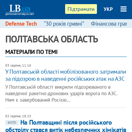
Підтримати
УКР
Defense Tech
“30 років гривні”
Фінансова грамо
ПОЛТАВСЬКА ОБЛАСТЬ
МАТЕРІАЛИ ПО ТЕМІ
03 серпня, 11:16
У Полтавській області мобілізованого затримали
за підозрою в наведенні російських атак на АЗС
У Полтавській області викрили підозрюваного в
наведенні ракетно-дронових ударів ворога по АЗС.
Ним є завербований Росією…
02 серпня, 18:15
На Полтавщині після російського
ФОТО
обстрілу стався витік небезпечних хімікатів