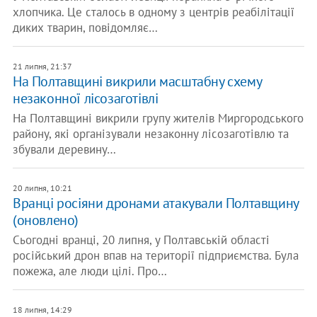
хлопчика. Це сталось в одному з центрів реабілітації
диких тварин, повідомляє…
21 липня, 21:37
На Полтавщині викрили масштабну схему
незаконної лісозаготівлі
На Полтавщині викрили групу жителів Миргородського
району, які організували незаконну лісозаготівлю та
збували деревину…
20 липня, 10:21
Вранці росіяни дронами атакували Полтавщину
(оновлено)
Сьогодні вранці, 20 липня, у Полтавській області
російський дрон впав на території підприємства. Була
пожежа, але люди цілі. Про…
18 липня, 14:29