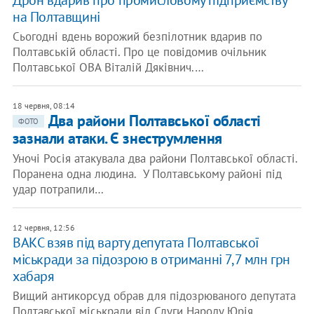
Дрон вдарив про промисловому підприємству
на Полтавщині
Сьогодні вдень ворожий безпілотник вдарив по
Полтавській області. Про це повідомив очільник
Полтавської ОВА Віталій Дяківнич.…
18 червня, 08:14
Два райони Полтавської області
ФОТО
зазнали атаки. Є знеструмлення
Уночі Росія атакувала два райони Полтавської області.
Поранена одна людина. У Полтавському районі під
удар потрапили…
12 червня, 12:56
​​ВАКС взяв під варту депутата Полтавської
міськради за підозрою в отриманні 7,7 млн грн
хабаря
Вищий антикорсуд обрав для підозрюваного депутата
Полтавської міськради від Слуги Народу Юрія