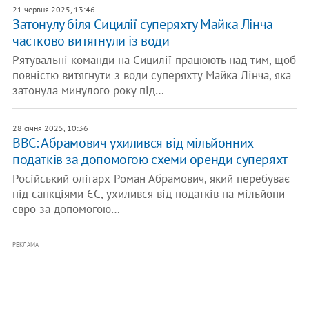
21 червня 2025, 13:46
Затонулу біля Сицилії суперяхту Майка Лінча
частково витягнули із води
Рятувальні команди на Сицилії працюють над тим, щоб
повністю витягнути з води суперяхту Майка Лінча, яка
затонула минулого року під…
28 січня 2025, 10:36
ВВС: Абрамович ухилився від мільйонних
податків за допомогою схеми оренди суперяхт
Російський олігарх Роман Абрамович, який перебуває
під санкціями ЄС, ухилився від податків на мільйони
євро за допомогою…
РЕКЛАМА