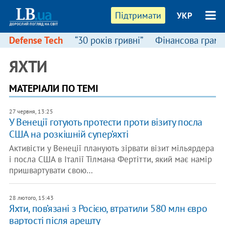
Підтримати
УКР
Defense Tech
“30 років гривні”
Фінансова грамо
ЯХТИ
МАТЕРІАЛИ ПО ТЕМІ
27 червня, 13:25
У Венеції готують протести проти візиту посла
США на розкішній супер’яхті
Активісти у Венеції планують зірвати візит мільярдера
і посла США в Італії Тілмана Фертітти, який має намір
пришвартувати свою…
28 лютого, 15:43
Яхти, пов’язані з Росією, втратили 580 млн євро
вартості після арешту