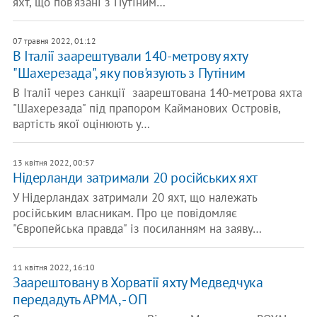
яхт, що пов'язані з Путіним…
07 травня 2022, 01:12
В Італії заарештували 140-метрову яхту
"Шахерезада", яку пов'язують з Путіним
В Італії через санкції заарештована 140-метрова яхта
"Шахерезада" під прапором Кайманових Островів,
вартість якої оцінюють у…
13 квітня 2022, 00:57
Нідерланди затримали 20 російських яхт
У Нідерландах затримали 20 яхт, що належать
російським власникам. Про це повідомляє
"Європейська правда" із посиланням на заяву…
11 квітня 2022, 16:10
Заарештовану в Хорватії яхту Медведчука
передадуть АРМА, - ОП