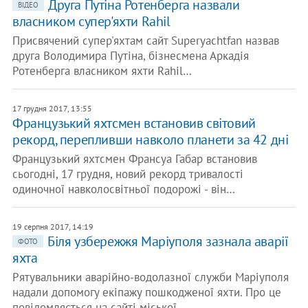
Друга Путіна Ротенберга назвали
ВІДЕО
власником супер'яхти Rahil
Присвячений супер'яхтам сайт Superyachtfan назвав
друга Володимира Путіна, бізнесмена Аркадія
Ротенберга власником яхти Rahil…
17 грудня 2017, 13:55
Французький яхтсмен встановив світовий
рекорд, перепливши навколо планети за 42 дні
Французький яхтсмен Франсуа Габар встановив
сьогодні, 17 грудня, новий рекорд тривалості
одиночної навколосвітньої подорожі - він…
19 серпня 2017, 14:19
Біля узбережжя Маріуполя зазнала аварії
ФОТО
яхта
Рятувальники аварійно-водолазної служби Маріуполя
надали допомогу екіпажу пошкодженої яхти. Про це
повідомляється на сайті міської…