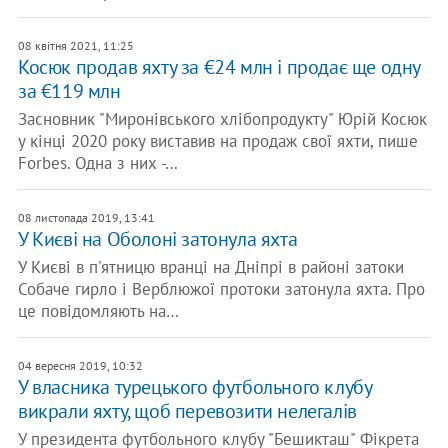
08 квітня 2021, 11:25
Косюк продав яхту за €24 млн і продає ще одну
за €119 млн
Засновник "Миронівського хлібопродукту" Юрій Косюк
у кінці 2020 року виставив на продаж свої яхти, пише
Forbes. Одна з них -…
08 листопада 2019, 13:41
У Києві на Оболоні затонула яхта
У Києві в п'ятницю вранці на Дніпрі в районі затоки
Собаче гирло і Верблюжої протоки затонула яхта. Про
це повідомляють на…
04 вересня 2019, 10:32
У власника турецького футбольного клубу
викрали яхту, щоб перевозити нелегалів
У президента футбольного клубу "Бешикташ" Фікрета