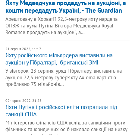
Яхту Медведчука продадуть на аукціоні, а
кошти передадуть Україні, - The Guardian
Арештовану в Хорватії 92,5-метрову яхту нардепа
ОПЗЖ та кума Путіна Віктора Медведчука Royal
Romance продадуть на аукціоні, а…
21 серпня 2022, 11:17
​Яхту російського мільярдера виставили на
аукціон у Гібралтарі, - британські ЗМІ
У вівторок, 23 серпня, уряд Гібралтару, виставить на
аукціон 72,5-метрову супер'яхту Axioma вартістю
приблизно 75 мільйонів…
02 червня 2022, 21:28
Яхти Путіна і російської еліти потрапили під
санкції США
Міністерство фінансів США вслід за санкціями проти
фізичних та юридичних осіб наклало санкції на низку