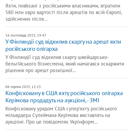
Яхти, пов’язані з російськими власниками, втратили
580 млн євро вартості після арештів по всій Європі,
здійснених після…
16 листопада 2025, 19:47
У Фінляндії суд відхилив скаргу на арешт яхти
російського олігарха
У Фінляндії суд відхилив скаргу швейцарсько-
бельгійського бізнесмена, який намагався оскаржити
рішення про арешт розкішної…
06 серпня 2025, 12:15
​Конфісковану в США яхту російського олігарха
Керімова продадуть на аукціоні, - ЗМІ
Конфісковану урядом США супер'яхту російського
мільярдера Сулеймана Керімова виставлять на
аукціоні. Про це повідомляє Укрінформ…