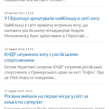
20 лютого 2017, 13:24
У Гібралтарі арештували найбільшу в світі яхту
Найбільшу в світі приватну вітрильну яхту, що
належить російському мільярдерові Андрію
Мельниченку, було арештовано в Гібралтарі.…
14 травня 2016, 12:51
КНДР затримала яхту з російськими
спортсменами
Екіпаж берегової охорони КНДР затримав російських
спортсменів з Приморського краю на яхті "Елфін". Про
це РИА Новости повідомив…
17 грудня 2015, 14:21
Росіяни вийшли на перше місце у світі за
кількістю супер'яхт
Галузеве видання Boats International підготувало огляд