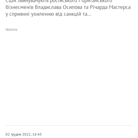
США звинувачують російського і британського
бізнесменів Владислава Осипова та Річарда Мастерса
у сприянні ухиленню від санкцій та…
РЕКЛАМА
02 грудня 2022, 16:45