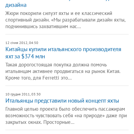
дизайна
Жюри покорили силуэт яхты и ее классический
спортивный дизайн. «Мы разрабатывали дизайн яхты,
подчинившись захватившим нас…
12 січня 2012, 04:50
Китайцы купили итальянского производителя
яхт за $374 млн
Такая дорогостоящая покупка должна помочь
итальянцам активнее продвигаться на рынок Китая.
Кроме того, для Ferretti это…
10 грудня 2011, 03:30
Итальянцы представили новый концепт яхты
Главной целью проекта было обеспечить пассажирам
возможность чувствовать себя «на природе» даже при
закрытых окнах. Просторные…