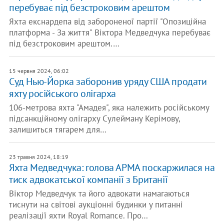
перебуває під безстроковим арештом
Яхта екснардепа від забороненої партії "Опозиційна
платформа - За життя" Віктора Медведчука перебуває
під безстроковим арештом.…
15 червня 2024, 06:02
Суд Нью-Йорка заборонив уряду США продати
яхту російського олігарха
106-метрова яхта "Амадея", яка належить російському
підсанкційному олігарху Сулейману Керімову,
залишиться тягарем для…
23 травня 2024, 18:19
Яхта Медведчука: голова АРМА поскаржилася на
тиск адвокатської компанії з Британії
Віктор Медведчук та його адвокати намагаються
тиснути на світові аукціонні будинки у питанні
реалізації яхти Royal Romance. Про…