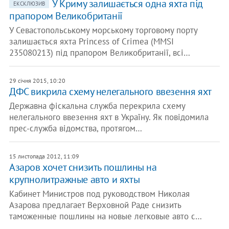
У Криму залишається одна яхта під
ЕКСКЛЮЗИВ
прапором Великобританії
У Севастопольському морському торговому порту
залишається яхта Princess of Crimea (MMSI
235080213) під прапором Великобританії, всі…
29 січня 2015, 10:20
ДФС викрила схему нелегального ввезення яхт
Державна фіскальна служба перекрила схему
нелегального ввезення яхт в Україну. Як повідомила
прес-служба відомства, протягом…
15 листопада 2012, 11:09
Азаров хочет снизить пошлины на
крупнолитражные авто и яхты
Кабинет Министров под руководством Николая
Азарова предлагает Верховной Раде снизить
таможенные пошлины на новые легковые авто с…