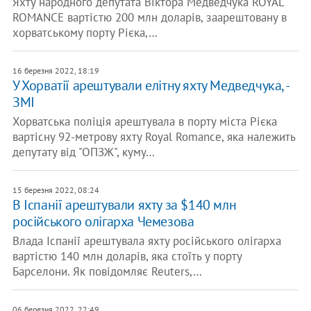
Яхту народного депутата Віктора Медведчука ROYAL
ROMANCE вартістю 200 млн доларів, заарештовану в
хорватському порту Рієка,…
16 березня 2022, 18:19
У Хорватії арештували елітну яхту Медведчука, -
ЗМІ
Хорватська поліція арештувала в порту міста Рієка
вартісну 92-метрову яхту Royal Romance, яка належить
депутату від "ОПЗЖ", куму…
15 березня 2022, 08:24
В Іспанії арештували яхту за $140 млн
російського олігарха Чемезова
Влада Іспанії арештувала яхту російського олігарха
вартістю 140 млн доларів, яка стоїть у порту
Барселони. Як повідомляє Reuters,…
06 березня 2022, 22:49