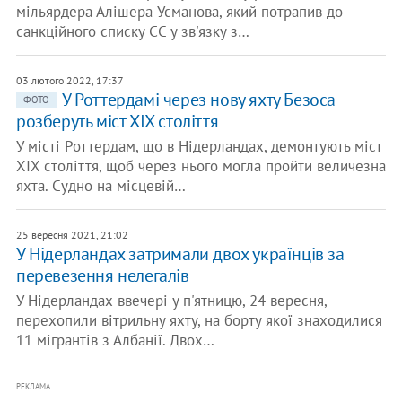
мільярдера Алішера Усманова, який потрапив до
санкційного списку ЄС у зв'язку з…
03 лютого 2022, 17:37
У Роттердамі через нову яхту Безоса
ФОТО
розберуть міст XIX століття
У місті Роттердам, що в Нідерландах, демонтують міст
XIX століття, щоб через нього могла пройти величезна
яхта. Судно на місцевій…
25 вересня 2021, 21:02
У Нідерландах затримали двох українців за
перевезення нелегалів
У Нідерландах ввечері у п'ятницю, 24 вересня,
перехопили вітрильну яхту, на борту якої знаходилися
11 мігрантів з Албанії. Двох…
РЕКЛАМА