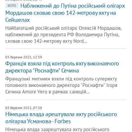
Наближений до Путіна російський олігарх
ФОТО
Мордашов сховав свою 142-метрову яхту на
Сейшелах
Найбагатший російський олігарх Олексій Мордашов,
наближений до президента РФ Володимира Путіна,
сховав свою 142-метрову яхту Nord…
03 березня 2022, 12:59
Франція взяла під контроль яхту виконавчого
директора "Роснафти" Сечина
Французькі митники взяли під контроль суперяхту
головного виконавчого директора "Роснафти" Ігоря
Сечина Amore Vero в рамках санкцій…
03 березня 2022, 07:58
Німецька влада арештувала яхту російського
олігарха Усманова - Forbes
Німецька влада заарештувала яхту російського