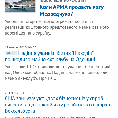
ПАВЛО ВЕЛИКОРЕЧАНІН
Коли АРМА продасть яхту
Медведчука?
Уперше в історії можемо отримати кошти від
реалізації коштовного арештованого майна без його
переміщення в Україну.
17 жовтня 2023, 09:00
Падіння уламків збитих "Шахедів"
ФОТО
пошкодило майно яхт-клубу на Одещині
Уночі сили ППО знищили шість ударних безпілотників
над Одеською областю. Падіння уламків пошкодили
майно яхт-клубу. Про це…
22 січня 2023, 01:10
США звинувачують двох бізнесменів у спробі
вивести з-під санкцій яхту російського олігарха
Вексельберга