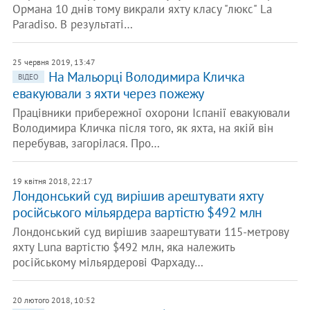
Ормана 10 днів тому викрали яхту класу "люкс" La
Paradiso. В результаті…
25 червня 2019, 13:47
На Мальорці Володимира Кличка
ВІДЕО
евакуювали з яхти через пожежу
Працівники прибережної охорони Іспанії евакуювали
Володимира Кличка після того, як яхта, на якій він
перебував, загорілася. Про…
19 квітня 2018, 22:17
Лондонський суд вирішив арештувати яхту
російського мільярдера вартістю $492 млн
Лондонський суд вирішив заарештувати 115-метрову
яхту Luna вартістю $492 млн, яка належить
російському мільярдерові Фархаду…
20 лютого 2018, 10:52