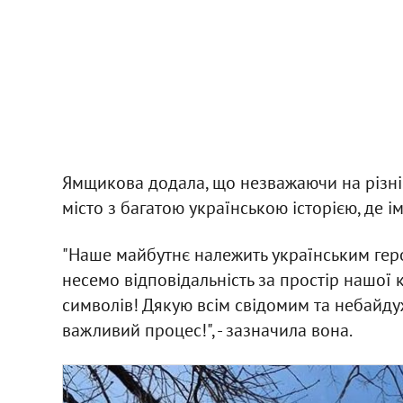
Ямщикова додала, що незважаючи на різні д
місто з багатою українською історією, де 
"Наше майбутнє належить українським геро
несемо відповідальність за простір нашої к
символів! Дякую всім свідомим та небайду
важливий процес!", - зазначила вона.