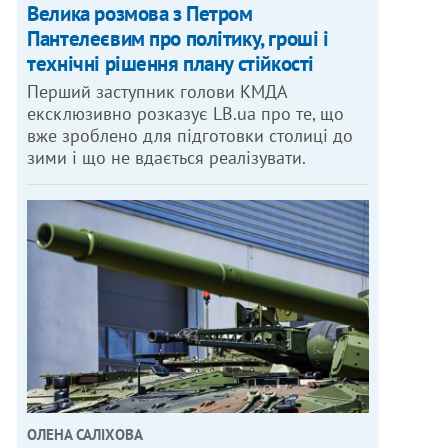
Велика розмова з Петром
Пантелеєвим про політику, гроші і
технічні рішення плану стійкості
Перший заступник голови КМДА
ексклюзивно розказує LB.ua про те, що
вже зроблено для підготовки столиці до
зими і що не вдається реалізувати.
ОЛЕНА САЛІХОВА