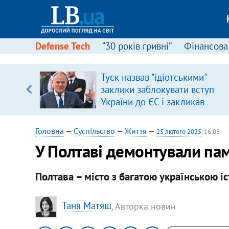
Defense Tech
“30 років гривні”
Фінансова
Туск назвав "ідіотськими"
заклики заблокувати вступ
вщині
України до ЄС і закликав
і –
припинити антиукраїнську
ах
риторику
Головна
—
Суспільство
—
Життя
—
25 лютого 2025
, 16:08
У Полтаві демонтували пам
Полтава – місто з багатою українською і
Таня Матяш
, Авторка новин