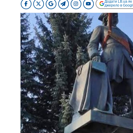
Додати LB.ua як
джерело в Googl