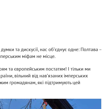
умки та дискусії, нас обʼєднує одне: Полтава –
імперським міфам не місце.
ям та європейським постатям! І тільки ми
раїни, вільний від навʼязаних імперських
жим громадянам, які підтримують цей