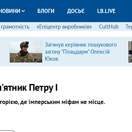
НОВИНИ
БЛОГИ
ДОСЬЄ
LB.LIVE
 грамотність
«Епіцентр виробників»
CultHub
Те
Загинув керівник пошукового
загону "Плацдарм" Олексій
Юков
'ятник Петру I
сторією, де імперським міфам не місце.