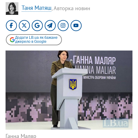
Таня Матяш
, Авторка новин
Додати LB.ua як бажане
джерело в Google
Ганна Маляр