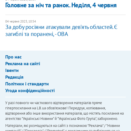
Головне за ніч та ранок. Неділя, 4 червня
04 червня 2023, 10:54
​За добу росіяни атакували дев'ять областей. Є
загиблі та поранені, - ОВА
Про нас
Реклама на сайті
Івенти
Редакція
Політики і стандарти
Угода конфіденційності
У разі повного чи часткового відтворення матеріалів пряме
гіперпосилання на LB.ua обов'язкове! Передрук, копіювання,
відтворення або інше використання матеріалів, що містять посилання на
агентство "Українськi Новини" й "Українська Фото Група", заборонено.
Матеріали, які розміщуються на сайті з позначкою "Реклама" / "Новини
компаній" / "Пресреліз" / "Promoted", є рекламними та публікуються на