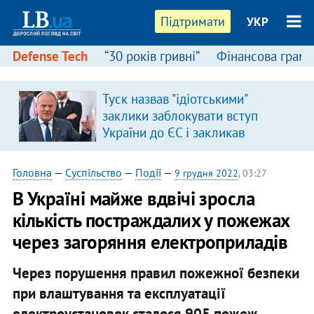
Підтримати
УКР
Defense Tech
“30 років гривні”
Фінансова грамо
:
Туск назвав "ідіотськими"
заклики заблокувати вступ
України до ЄС і закликав
припинити антиукраїнську
риторику
Головна
—
Суспільство
—
Події
—
9 грудня 2022
, 03:27
В Україні майже вдвічі зросла
кількість постраждалих у пожежах
через загоряння електроприладів
Через порушення правил пожежної безпеки
при влаштування та експлуатації
електроустановок сталося 905 пожеж.