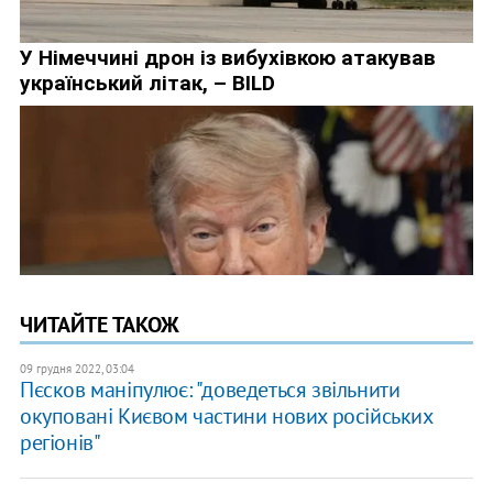
ЧИТАЙТЕ ТАКОЖ
09 грудня 2022, 03:04
Пєсков маніпулює: "доведеться звільнити
окуповані Києвом частини нових російських
регіонів"