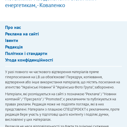
енергетикам, - Коваленко
Про нас
Реклама на сайті
Івенти
Редакція
Політики і стандарти
Угода конфіденційності
У разі повного чи часткового відтворення матеріалів пряме
гіперпосилання на LB.ua обов'язкове! Передрук, копіювання,
відтворення або інше використання матеріалів, що містять посилання на
агентство "Українськi Новини" й "Українська Фото Група", заборонено.
Матеріали, які розміщуються на сайті з позначкою "Реклама" / "Новини
компаній" / "Пресреліз" / "Promoted", є рекламними та публікуються на
правах реклами. Редакція може не поділяти погляди, які в них
представлені. Матеріали з плашкою СПЕЦПРОЄКТ є рекламними, проте
редакція бере участь у підготовці цього контенту і поділяє думки,
висловлені у цих матеріалах.
Редакція не несе відповідальності за факти та оціночні судження,