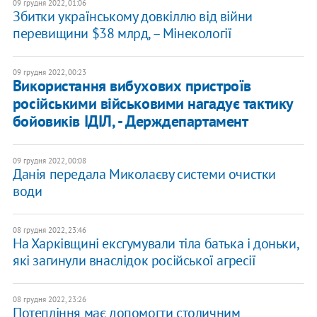
09 грудня 2022, 01:06
Збитки українському довкіллю від війни
перевищини $38 млрд, – Мінекології
09 грудня 2022, 00:23
Використання вибухових пристроїв
російськими військовими нагадує тактику
бойовиків ІДІЛ, - Держдепартамент
09 грудня 2022, 00:08
Данія передала Миколаєву системи очистки
води
08 грудня 2022, 23:46
На Харківщині ексгумували тіла батька і доньки,
які загинули внаслідок російської агресії
08 грудня 2022, 23:26
Потепління має допомогти столичним