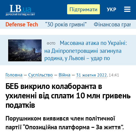
Підтримати
УКР
Defense Tech
“30 років гривні”
Фінансова грамо
Масована атака по Україні:
ФОТО
на Дніпропетровщині загинула
родина, у Львові – удар по
багатоповерхівках
(доповнюється)
Головна
—
Суспільство
—
Війна
—
31 жовтня 2022
, 14:41
​БЕБ викрило колаборанта в
ухиленні від сплати 10 млн гривень
податків
Порушником виявився член політичної
партії “Опозиційна платформа – За життя”.