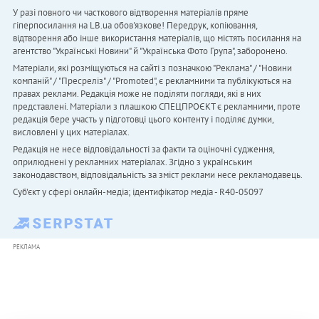
У разі повного чи часткового відтворення матеріалів пряме
гіперпосилання на LB.ua обов'язкове! Передрук, копіювання,
відтворення або інше використання матеріалів, що містять посилання на
агентство "Українськi Новини" й "Українська Фото Група", заборонено.
Матеріали, які розміщуються на сайті з позначкою "Реклама" / "Новини
компаній" / "Пресреліз" / "Promoted", є рекламними та публікуються на
правах реклами. Редакція може не поділяти погляди, які в них
представлені. Матеріали з плашкою СПЕЦПРОЄКТ є рекламними, проте
редакція бере участь у підготовці цього контенту і поділяє думки,
висловлені у цих матеріалах.
Редакція не несе відповідальності за факти та оціночні судження,
оприлюднені у рекламних матеріалах. Згідно з українським
законодавством, відповідальність за зміст реклами несе рекламодавець.
Cуб'єкт у сфері онлайн-медіа; ідентифікатор медіа - R40-05097
РЕКЛАМА