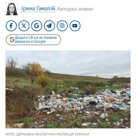
Ірина Гамалій
, Авторка новин
Додати LB.ua як бажане
джерело в Google
ФОТО: ДЕРЖАВНА ЕКОЛОГІЧНА ІНСПЕКЦІЯ УКРАЇНИ