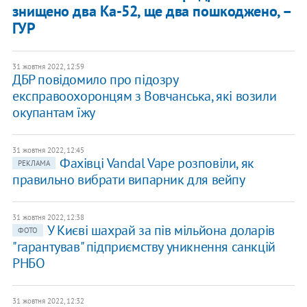
знищено два Ка-52, ще два пошкоджено, –
ГУР
31 жовтня 2022, 12:59
​​ДБР повідомило про підозру
експравоохоронцям з Вовчанська, які возили
окупантам їжу
31 жовтня 2022, 12:45
​Фахівці Vandal Vape розповіли, як
РЕКЛАМА
правильно вибрати випарник для вейпу
31 жовтня 2022, 12:38
У Києві шахрай за пів мільйона доларів
ФОТО
"гарантував" підприємству уникнення санкцій
РНБО
31 жовтня 2022, 12:32